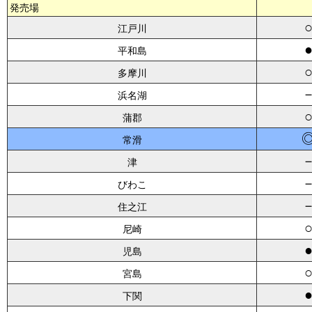
発売場
江戸川
平和島
多摩川
浜名湖
蒲郡
常滑
津
びわこ
住之江
尼崎
児島
宮島
下関