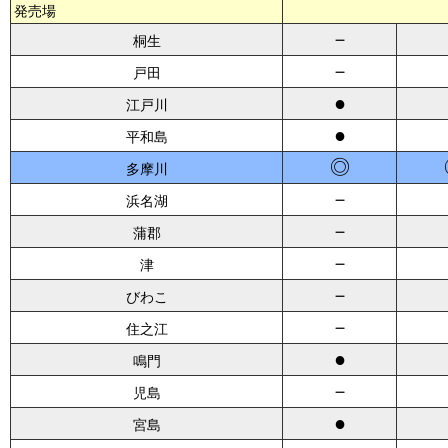
発売場
－
桐生
－
戸田
●
江戸川
●
平和島
◎
多摩川
－
浜名湖
－
蒲郡
－
津
－
びわこ
－
住之江
●
鳴門
－
児島
●
宮島