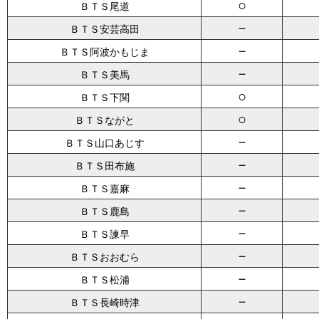
○
ＢＴＳ尾道
－
ＢＴＳ安芸高田
－
ＢＴＳ阿波かもじま
－
ＢＴＳ美馬
○
ＢＴＳ下関
○
ＢＴＳながと
－
ＢＴＳ山口あじす
－
ＢＴＳ田布施
－
ＢＴＳ嘉麻
－
ＢＴＳ鹿島
－
ＢＴＳ諫早
－
ＢＴＳおおむら
－
ＢＴＳ松浦
－
ＢＴＳ長崎時津