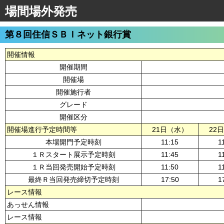
場間場外発売
第８回住信ＳＢＩネット銀行賞
開催情報
開催期間
開催場
開催施行者
グレード
開催区分
開催場進行予定時間等
21日（水）
22
本場開門予定時刻
11:15
1
１Ｒスタート展示予定時刻
11:45
1
１Ｒ当回発売開始予定時刻
11:50
1
最終Ｒ当回発売締切予定時刻
17:50
1
レース情報
あっせん情報
レース情報