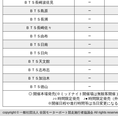
－
ＢＴＳ長崎波佐見
－
ＢＴＳ島原
－
ＢＴＳ長洲
－
ＢＴＳ長崎佐々
－
ＢＴＳ由布
－
ＢＴＳ日南
－
ＢＴＳ日向
－
ＢＴＳ天文館
－
ＢＴＳ志布志
－
ＢＴＳ加治木
－
ＢＴＳ徳山
◎:開催本場発売(※ミッドナイト開催場は無観客開催 )
♪○:時間限定発売 ♪●:時間限定発売（
※開催日程や進行時間等は当日変更になる
copyright © 一般社団法人 全国モーターボート競走施行者協議会 All rights reserve