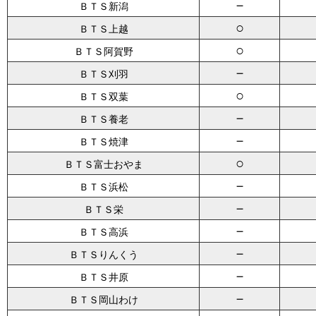
－
ＢＴＳ新潟
○
ＢＴＳ上越
○
ＢＴＳ阿賀野
－
ＢＴＳ刈羽
○
ＢＴＳ双葉
－
ＢＴＳ養老
－
ＢＴＳ焼津
○
ＢＴＳ富士おやま
－
ＢＴＳ浜松
－
ＢＴＳ栄
－
ＢＴＳ高浜
－
ＢＴＳりんくう
－
ＢＴＳ井原
－
ＢＴＳ岡山わけ