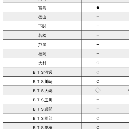
●
宮島
－
徳山
－
下関
－
若松
－
芦屋
－
福岡
○
大村
○
ＢＴＳ河辺
○
ＢＴＳ川崎
◇
ＢＴＳ大郷
－
ＢＴＳ玉川
－
ＢＴＳ岩間
○
ＢＴＳ岡部
○
ＢＴＳ栗橋