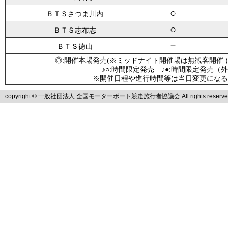
○
ＢＴＳさつま川内
○
ＢＴＳ志布志
－
ＢＴＳ徳山
◎:開催本場発売(※ミッドナイト開催場は無観客開催 )
♪○:時間限定発売 ♪●:時間限定発売（
※開催日程や進行時間等は当日変更になる
copyright © 一般社団法人 全国モーターボート競走施行者協議会 All rights reserve