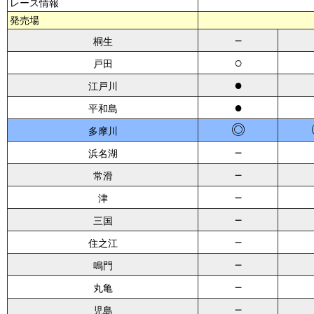
レース情報
発売場
－
桐生
○
戸田
●
江戸川
●
平和島
◎
多摩川
－
浜名湖
－
常滑
－
津
－
三国
－
住之江
－
鳴門
－
丸亀
－
児島