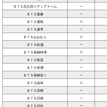
－
ＢＴＳ北九州メディアドーム
－
ＢＴＳ嘉麻
○
ＢＴＳ鹿島
－
ＢＴＳ諫早
○
ＢＴＳおおむら
－
ＢＴＳ松浦
○
ＢＴＳ長崎時津
－
ＢＴＳ島原
－
ＢＴＳ長洲
－
ＢＴＳ長崎佐々
○
ＢＴＳ由布
－
ＢＴＳ宮崎
－
ＢＴＳ日南
－
ＢＴＳ日向