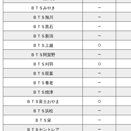
－
ＢＴＳみやき
－
ＢＴＳ旭川
－
ＢＴＳ黒石
－
ＢＴＳ新潟
○
ＢＴＳ上越
－
ＢＴＳ阿賀野
○
ＢＴＳ刈羽
－
ＢＴＳ双葉
－
ＢＴＳ養老
－
ＢＴＳ焼津
○
ＢＴＳ富士おやま
－
ＢＴＳ浜松
－
ＢＴＳ栄
－
ＢＴＳセントレア