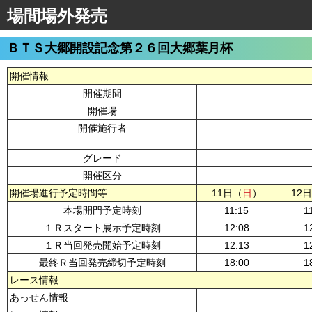
場間場外発売
ＢＴＳ大郷開設記念第２６回大郷葉月杯
開催情報
開催期間
開催場
開催施行者
グレード
開催区分
開催場進行予定時間等
11日（
日
）
12
本場開門予定時刻
11:15
1
１Ｒスタート展示予定時刻
12:08
1
１Ｒ当回発売開始予定時刻
12:13
1
最終Ｒ当回発売締切予定時刻
18:00
1
レース情報
あっせん情報