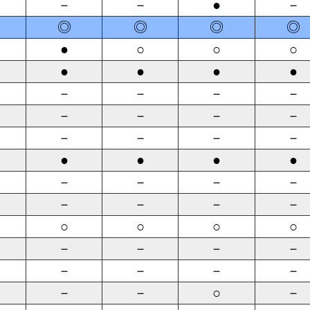
－
－
●
－
◎
◎
◎
◎
●
○
○
○
●
●
●
●
－
－
－
－
－
－
－
－
－
－
－
－
●
●
●
●
－
－
－
－
－
－
－
－
○
○
○
○
－
－
－
－
－
－
－
－
－
－
○
－