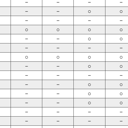
－
－
－
－
－
－
○
○
－
－
－
－
○
○
○
○
－
－
○
○
－
－
－
－
○
○
○
○
－
－
○
○
－
－
－
－
－
－
○
○
－
－
○
○
－
－
○
○
－
－
－
－
－
－
－
－