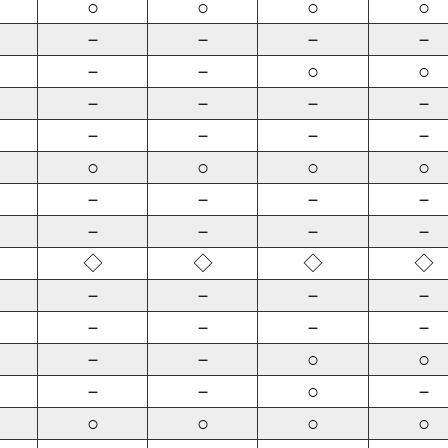
○
○
○
○
－
－
－
－
－
－
○
○
－
－
－
－
－
－
－
－
○
○
○
○
－
－
－
－
－
－
－
－
◇
◇
◇
◇
－
－
－
－
－
－
－
－
－
－
○
○
－
－
○
－
○
○
○
○