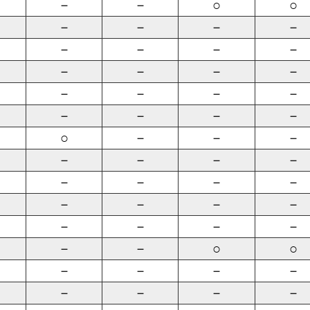
－
－
○
○
－
－
－
－
－
－
－
－
－
－
－
－
－
－
－
－
－
－
－
－
○
－
－
－
－
－
－
－
－
－
－
－
－
－
－
－
－
－
－
－
－
－
○
○
－
－
－
－
－
－
－
－