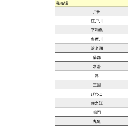
発売場
戸田
江戸川
平和島
多摩川
浜名湖
蒲郡
常滑
津
三国
びわこ
住之江
鳴門
丸亀