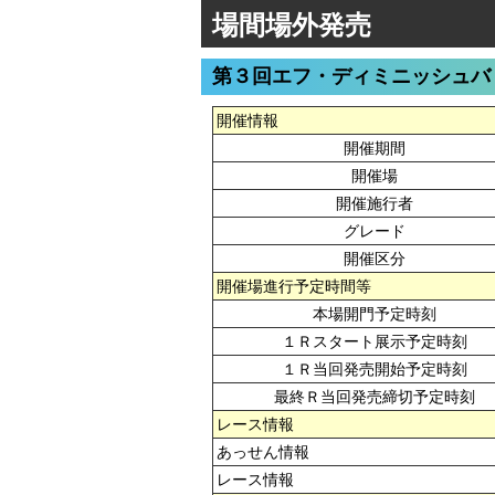
場間場外発売
第３回エフ・ディミニッシュバ
開催情報
開催期間
開催場
開催施行者
グレード
開催区分
開催場進行予定時間等
本場開門予定時刻
１Ｒスタート展示予定時刻
１Ｒ当回発売開始予定時刻
最終Ｒ当回発売締切予定時刻
レース情報
あっせん情報
レース情報