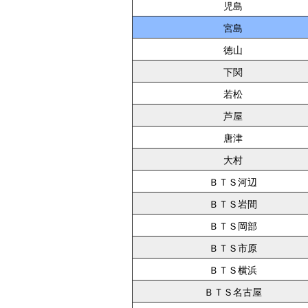
児島
宮島
徳山
下関
若松
芦屋
唐津
大村
ＢＴＳ河辺
ＢＴＳ岩間
ＢＴＳ岡部
ＢＴＳ市原
ＢＴＳ横浜
ＢＴＳ名古屋