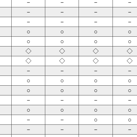
－
－
－
－
－
－
－
－
－
－
－
－
○
○
○
○
○
○
○
○
◇
◇
◇
◇
◇
◇
◇
◇
－
－
－
－
○
○
○
○
○
○
○
○
－
－
－
－
○
○
○
○
－
－
○
○
－
－
－
－