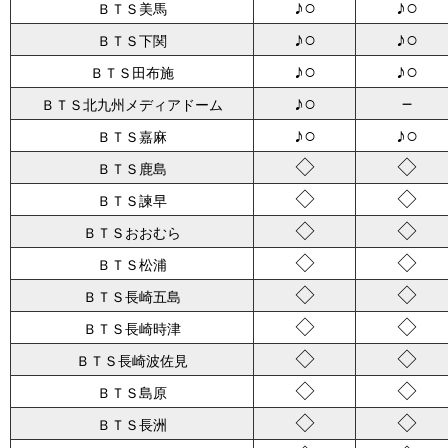
♪○
♪○
ＢＴＳ美馬
♪○
♪○
ＢＴＳ下関
♪○
♪○
ＢＴＳ田布施
♪○
－
ＢＴＳ北九州メディアドーム
♪○
♪○
ＢＴＳ嘉麻
◇
◇
ＢＴＳ鹿島
◇
◇
ＢＴＳ諫早
◇
◇
ＢＴＳおおむら
◇
◇
ＢＴＳ松浦
◇
◇
ＢＴＳ長崎五島
◇
◇
ＢＴＳ長崎時津
◇
◇
ＢＴＳ長崎波佐見
◇
◇
ＢＴＳ島原
◇
◇
ＢＴＳ長洲