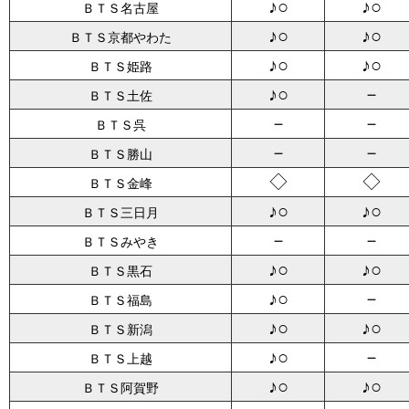
♪○
♪○
ＢＴＳ名古屋
♪○
♪○
ＢＴＳ京都やわた
♪○
♪○
ＢＴＳ姫路
♪○
－
ＢＴＳ土佐
－
－
ＢＴＳ呉
－
－
ＢＴＳ勝山
◇
◇
ＢＴＳ金峰
♪○
♪○
ＢＴＳ三日月
－
－
ＢＴＳみやき
♪○
♪○
ＢＴＳ黒石
♪○
－
ＢＴＳ福島
♪○
♪○
ＢＴＳ新潟
♪○
－
ＢＴＳ上越
♪○
♪○
ＢＴＳ阿賀野