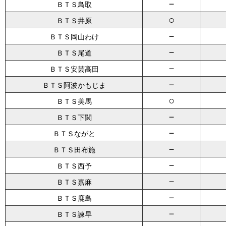
－
ＢＴＳ鳥取
○
ＢＴＳ井原
－
ＢＴＳ岡山わけ
－
ＢＴＳ尾道
－
ＢＴＳ安芸高田
－
ＢＴＳ阿波かもじま
○
ＢＴＳ美馬
－
ＢＴＳ下関
－
ＢＴＳながと
－
ＢＴＳ田布施
－
ＢＴＳ西予
－
ＢＴＳ嘉麻
－
ＢＴＳ鹿島
－
ＢＴＳ諫早