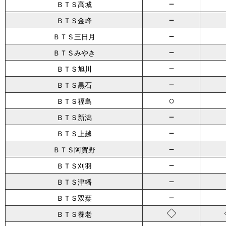
－
ＢＴＳ高城
－
ＢＴＳ金峰
－
ＢＴＳ三日月
－
ＢＴＳみやき
－
ＢＴＳ旭川
－
ＢＴＳ黒石
○
ＢＴＳ福島
－
ＢＴＳ新潟
－
ＢＴＳ上越
－
ＢＴＳ阿賀野
－
ＢＴＳ刈羽
－
ＢＴＳ津幡
－
ＢＴＳ双葉
◇
ＢＴＳ養老