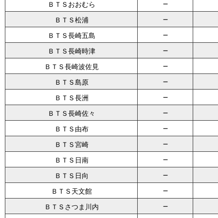
－
ＢＴＳおおむら
－
ＢＴＳ松浦
－
ＢＴＳ長崎五島
－
ＢＴＳ長崎時津
－
ＢＴＳ長崎波佐見
－
ＢＴＳ島原
－
ＢＴＳ長洲
－
ＢＴＳ長崎佐々
－
ＢＴＳ由布
－
ＢＴＳ宮崎
－
ＢＴＳ日南
－
ＢＴＳ日向
－
ＢＴＳ天文館
－
ＢＴＳさつま川内