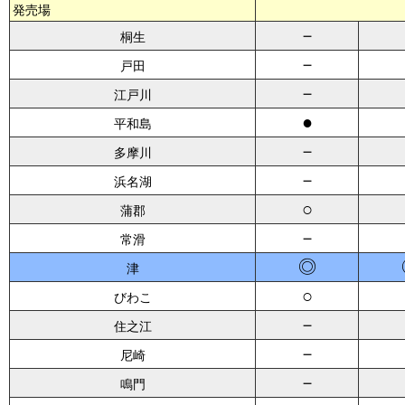
発売場
－
桐生
－
戸田
－
江戸川
●
平和島
－
多摩川
－
浜名湖
○
蒲郡
－
常滑
◎
津
○
びわこ
－
住之江
－
尼崎
－
鳴門