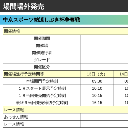
場間場外発売
中京スポーツ納涼しぶき杯争奪戦
開催情報
開催期間
開催場
開催施行者
グレード
開催区分
開催場進行予定時間等
13日（火）
14
本場開門予定時刻
09:30
0
１Ｒスタート展示予定時刻
10:10
1
１Ｒ当回発売開始予定時刻
10:15
1
最終Ｒ当回発売締切予定時刻
16:15
1
レース情報
あっせん情報
レース情報