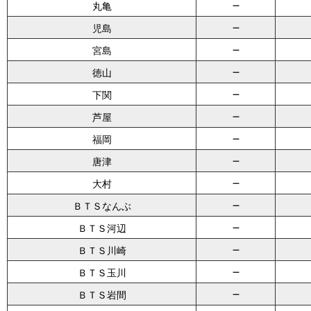
－
丸亀
－
児島
－
宮島
－
徳山
－
下関
－
芦屋
－
福岡
－
唐津
－
大村
－
ＢＴＳなんぶ
－
ＢＴＳ河辺
－
ＢＴＳ川崎
－
ＢＴＳ玉川
－
ＢＴＳ岩間