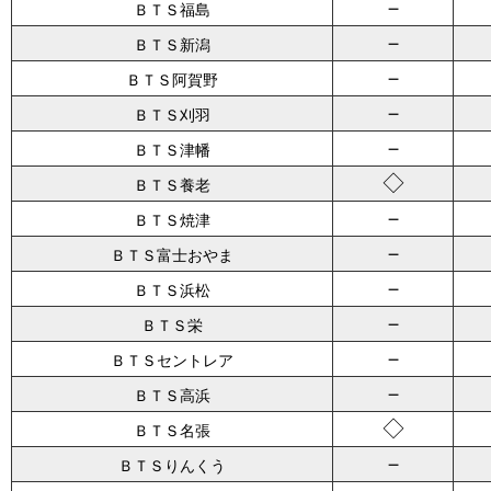
－
ＢＴＳ福島
－
ＢＴＳ新潟
－
ＢＴＳ阿賀野
－
ＢＴＳ刈羽
－
ＢＴＳ津幡
◇
ＢＴＳ養老
－
ＢＴＳ焼津
－
ＢＴＳ富士おやま
－
ＢＴＳ浜松
－
ＢＴＳ栄
－
ＢＴＳセントレア
－
ＢＴＳ高浜
◇
ＢＴＳ名張
－
ＢＴＳりんくう