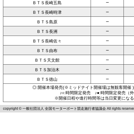
－
ＢＴＳ長崎五島
－
ＢＴＳ長崎時津
－
ＢＴＳ島原
－
ＢＴＳ長洲
－
ＢＴＳ長崎佐々
－
ＢＴＳ由布
－
ＢＴＳ天文館
－
ＢＴＳ加治木
－
ＢＴＳ徳山
◎:開催本場発売(※ミッドナイト開催場は無観客開催 )
♪○:時間限定発売 ♪●:時間限定発売（
※開催日程や進行時間等は当日変更になる
copyright © 一般社団法人 全国モーターボート競走施行者協議会 All rights reserve