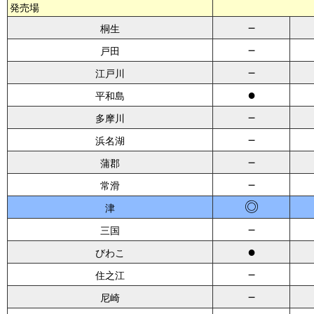
発売場
－
桐生
－
戸田
－
江戸川
●
平和島
－
多摩川
－
浜名湖
－
蒲郡
－
常滑
◎
津
－
三国
●
びわこ
－
住之江
－
尼崎