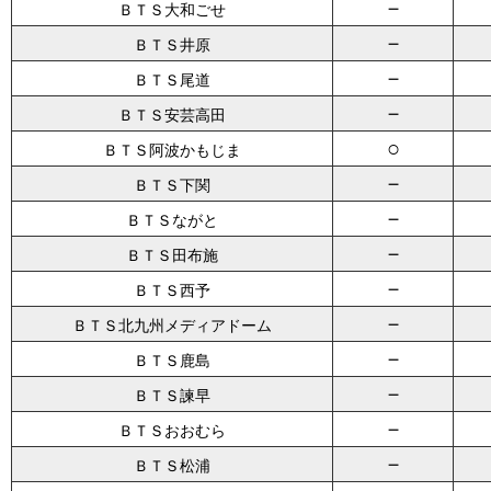
－
ＢＴＳ大和ごせ
－
ＢＴＳ井原
－
ＢＴＳ尾道
－
ＢＴＳ安芸高田
○
ＢＴＳ阿波かもじま
－
ＢＴＳ下関
－
ＢＴＳながと
－
ＢＴＳ田布施
－
ＢＴＳ西予
－
ＢＴＳ北九州メディアドーム
－
ＢＴＳ鹿島
－
ＢＴＳ諫早
－
ＢＴＳおおむら
－
ＢＴＳ松浦