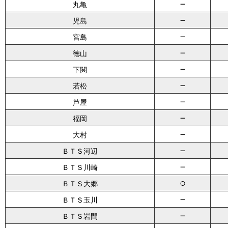
－
丸亀
－
児島
－
宮島
－
徳山
－
下関
－
若松
－
芦屋
－
福岡
－
大村
－
ＢＴＳ河辺
－
ＢＴＳ川崎
○
ＢＴＳ大郷
－
ＢＴＳ玉川
－
ＢＴＳ岩間