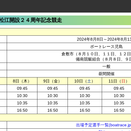
松江開設２４周年記念競走
2024年8月8日～2024年8月1
ボートレース児島
倉敷市（８月１０日、１１日、１２日
備南競艇組合（８月８日、９
一般
昼間開催
8日（木）
9日（金）
10日（
土
）
11日（
日
）
09:45
09:45
09:45
09:45
10:30
10:30
10:30
10:30
10:35
10:35
10:35
10:35
16:50
16:50
16:50
16:50
出場予定選手一覧(boatrace.j