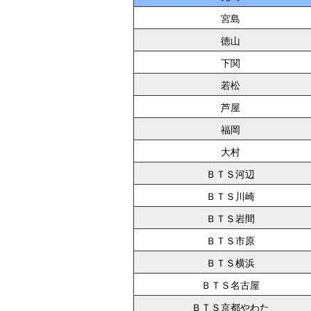
宮島
徳山
下関
若松
芦屋
福岡
大村
ＢＴＳ河辺
ＢＴＳ川崎
ＢＴＳ岩間
ＢＴＳ市原
ＢＴＳ横浜
ＢＴＳ名古屋
ＢＴＳ京都やわた