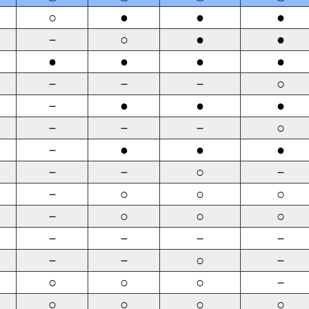
○
●
●
●
－
○
●
●
●
●
●
●
－
－
－
○
－
●
●
●
－
－
－
○
－
●
●
●
－
－
○
－
－
○
○
○
－
○
○
○
－
－
－
－
－
－
○
－
○
○
○
－
○
○
○
○