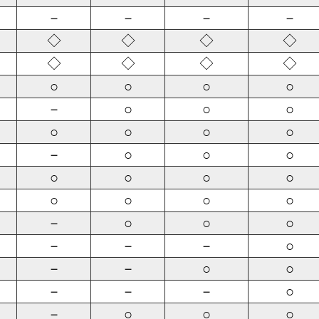
－
－
－
－
◇
◇
◇
◇
◇
◇
◇
◇
○
○
○
○
－
○
○
○
○
○
○
○
－
○
○
○
○
○
○
○
○
○
○
○
－
○
○
○
－
－
－
○
－
－
○
○
－
－
－
○
－
○
○
○