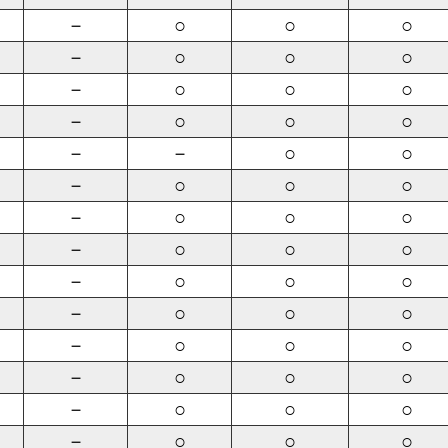
－
○
○
○
－
○
○
○
－
○
○
○
－
○
○
○
－
－
○
○
－
○
○
○
－
○
○
○
－
○
○
○
－
○
○
○
－
○
○
○
－
○
○
○
－
○
○
○
－
○
○
○
－
○
○
○