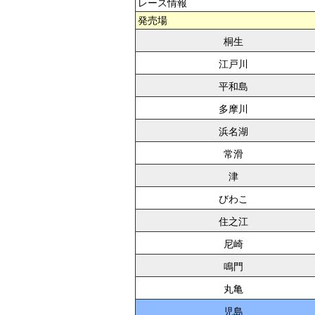
レース情報
発売場
桐生
江戸川
平和島
多摩川
浜名湖
常滑
津
びわこ
住之江
尼崎
鳴門
丸亀
児島