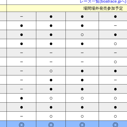
レース一覧(boatrace.jpへ)
場間場外発売参加予定
－
●
●
●
●
●
●
－
●
●
○
●
●
●
●
○
－
－
－
－
－
－
－
○
－
○
●
●
－
●
●
－
－
●
●
●
●
○
○
○
●
●
●
●
－
○
○
○
◎
◎
◎
◎