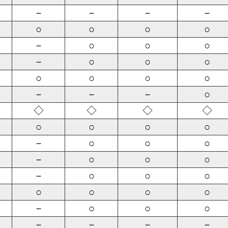
－
－
－
－
○
○
○
○
－
○
○
○
－
○
○
○
○
○
○
○
－
－
－
○
◇
◇
◇
◇
○
○
○
○
－
○
○
○
－
○
○
○
－
○
○
○
○
○
○
○
－
○
○
○
－
－
－
－