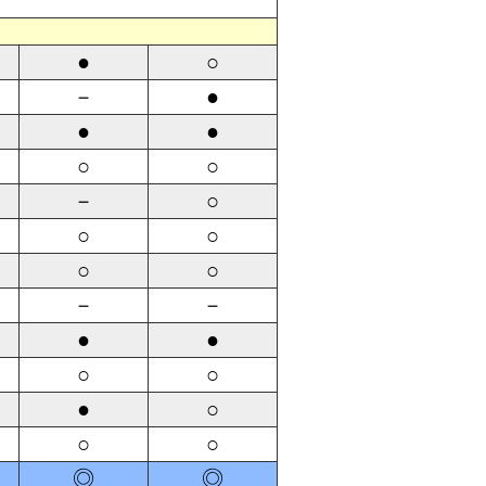
●
○
－
●
●
●
○
○
－
○
○
○
○
○
－
－
●
●
○
○
●
○
○
○
◎
◎