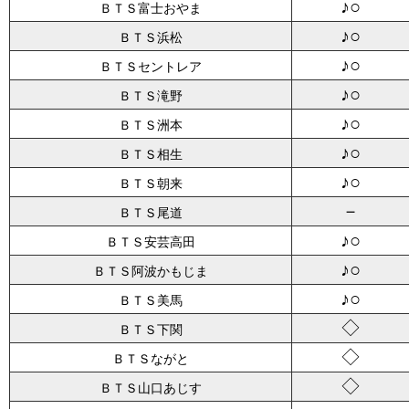
♪○
ＢＴＳ富士おやま
♪○
ＢＴＳ浜松
♪○
ＢＴＳセントレア
♪○
ＢＴＳ滝野
♪○
ＢＴＳ洲本
♪○
ＢＴＳ相生
♪○
ＢＴＳ朝来
－
ＢＴＳ尾道
♪○
ＢＴＳ安芸高田
♪○
ＢＴＳ阿波かもじま
♪○
ＢＴＳ美馬
◇
ＢＴＳ下関
◇
ＢＴＳながと
◇
ＢＴＳ山口あじす