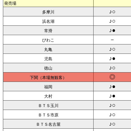
発売場
♪○
多摩川
♪○
浜名湖
♪●
常滑
－
びわこ
♪○
丸亀
♪●
児島
♪○
徳山
◎
下関
♪●
福岡
♪●
大村
♪○
ＢＴＳ玉川
♪○
ＢＴＳ市原
♪○
ＢＴＳ名古屋