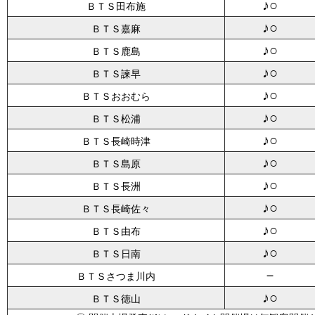
♪○
ＢＴＳ田布施
♪○
ＢＴＳ嘉麻
♪○
ＢＴＳ鹿島
♪○
ＢＴＳ諫早
♪○
ＢＴＳおおむら
♪○
ＢＴＳ松浦
♪○
ＢＴＳ長崎時津
♪○
ＢＴＳ島原
♪○
ＢＴＳ長洲
♪○
ＢＴＳ長崎佐々
♪○
ＢＴＳ由布
♪○
ＢＴＳ日南
－
ＢＴＳさつま川内
♪○
ＢＴＳ徳山