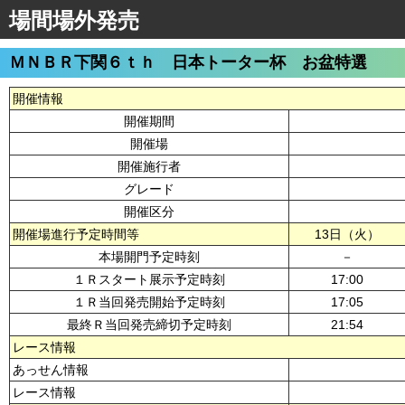
場間場外発売
ＭＮＢＲ下関６ｔｈ 日本トーター杯 お盆特選
開催情報
開催期間
開催場
開催施行者
グレード
開催区分
開催場進行予定時間等
13日（火）
本場開門予定時刻
－
１Ｒスタート展示予定時刻
17:00
１Ｒ当回発売開始予定時刻
17:05
最終Ｒ当回発売締切予定時刻
21:54
レース情報
あっせん情報
レース情報