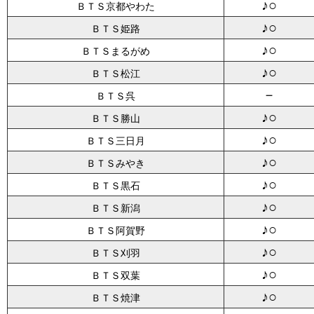
♪○
ＢＴＳ京都やわた
♪○
ＢＴＳ姫路
♪○
ＢＴＳまるがめ
♪○
ＢＴＳ松江
－
ＢＴＳ呉
♪○
ＢＴＳ勝山
♪○
ＢＴＳ三日月
♪○
ＢＴＳみやき
♪○
ＢＴＳ黒石
♪○
ＢＴＳ新潟
♪○
ＢＴＳ阿賀野
♪○
ＢＴＳ刈羽
♪○
ＢＴＳ双葉
♪○
ＢＴＳ焼津