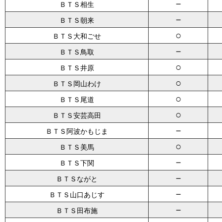
－
ＢＴＳ相生
－
ＢＴＳ朝来
○
ＢＴＳ大和ごせ
－
ＢＴＳ鳥取
○
ＢＴＳ井原
○
ＢＴＳ岡山わけ
○
ＢＴＳ尾道
○
ＢＴＳ安芸高田
－
ＢＴＳ阿波かもじま
○
ＢＴＳ美馬
－
ＢＴＳ下関
－
ＢＴＳながと
－
ＢＴＳ山口あじす
－
ＢＴＳ田布施