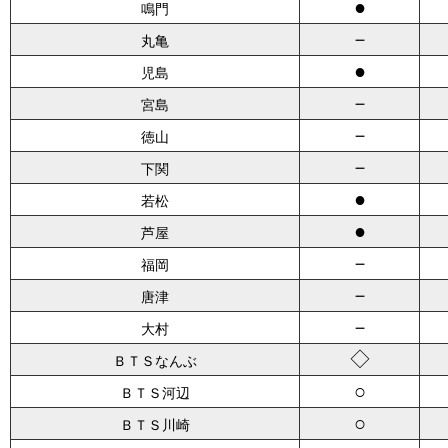
●
鳴門
－
丸亀
●
児島
－
宮島
－
徳山
－
下関
●
若松
●
芦屋
－
福岡
－
唐津
－
大村
◇
ＢＴＳなんぶ
○
ＢＴＳ河辺
○
ＢＴＳ川崎