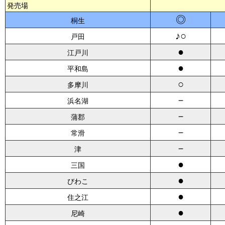
発売場
◎
桐生
♪○
戸田
●
江戸川
●
平和島
○
多摩川
－
浜名湖
－
蒲郡
－
常滑
－
津
●
三国
●
びわこ
●
住之江
●
尼崎