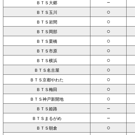
－
ＢＴＳ大郷
○
ＢＴＳ玉川
○
ＢＴＳ岩間
○
ＢＴＳ岡部
○
ＢＴＳ栗橋
○
ＢＴＳ市原
○
ＢＴＳ横浜
○
ＢＴＳ名古屋
○
ＢＴＳ京都やわた
○
ＢＴＳ梅田
○
ＢＴＳ神戸新開地
－
ＢＴＳ姫路
－
ＢＴＳまるがめ
○
ＢＴＳ朝倉