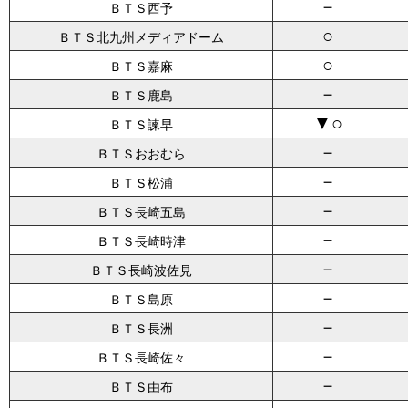
－
ＢＴＳ西予
○
ＢＴＳ北九州メディアドーム
○
ＢＴＳ嘉麻
－
ＢＴＳ鹿島
▼○
ＢＴＳ諫早
－
ＢＴＳおおむら
－
ＢＴＳ松浦
－
ＢＴＳ長崎五島
－
ＢＴＳ長崎時津
－
ＢＴＳ長崎波佐見
－
ＢＴＳ島原
－
ＢＴＳ長洲
－
ＢＴＳ長崎佐々
－
ＢＴＳ由布