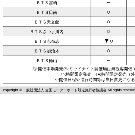
－
ＢＴＳ宮崎
○
ＢＴＳ日南
○
ＢＴＳ天文館
○
ＢＴＳさつま川内
▼○
ＢＴＳ志布志
○
ＢＴＳ加治木
－
ＢＴＳ徳山
◎:開催本場発売(※ミッドナイト開催場は無観客開催 )
♪○:時間限定発売 ♪●:時間限定発売（
※開催日程や進行時間等は当日変更になる
copyright © 一般社団法人 全国モーターボート競走施行者協議会 All rights reserve