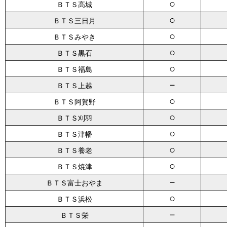
○
ＢＴＳ高城
○
ＢＴＳ三日月
○
ＢＴＳみやき
○
ＢＴＳ黒石
○
ＢＴＳ福島
－
ＢＴＳ上越
○
ＢＴＳ阿賀野
○
ＢＴＳ刈羽
○
ＢＴＳ津幡
○
ＢＴＳ養老
○
ＢＴＳ焼津
－
ＢＴＳ富士おやま
○
ＢＴＳ浜松
－
ＢＴＳ栄