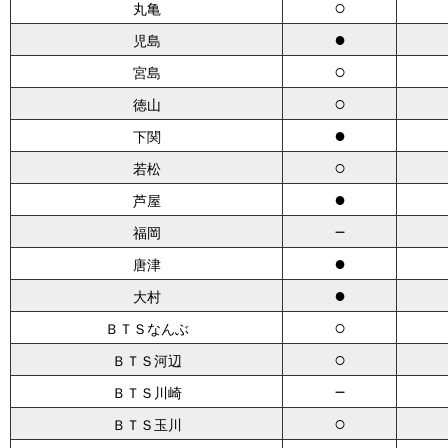
○
丸亀
●
児島
○
宮島
○
徳山
●
下関
○
若松
●
芦屋
－
福岡
●
唐津
●
大村
○
ＢＴＳなんぶ
○
ＢＴＳ河辺
－
ＢＴＳ川崎
○
ＢＴＳ玉川