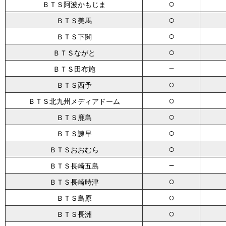
○
ＢＴＳ阿波かもじま
○
ＢＴＳ美馬
○
ＢＴＳ下関
○
ＢＴＳながと
－
ＢＴＳ田布施
○
ＢＴＳ西予
○
ＢＴＳ北九州メディアドーム
○
ＢＴＳ鹿島
○
ＢＴＳ諫早
○
ＢＴＳおおむら
－
ＢＴＳ長崎五島
○
ＢＴＳ長崎時津
○
ＢＴＳ島原
○
ＢＴＳ長洲