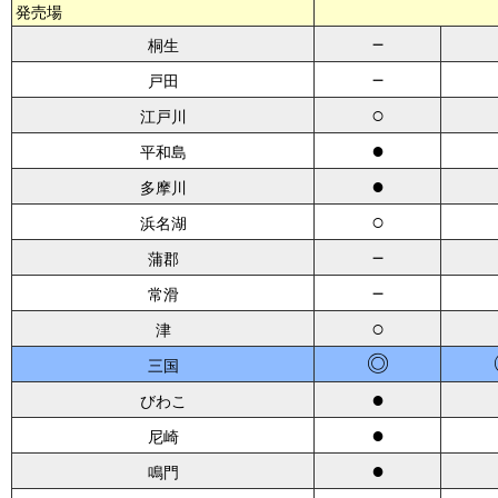
発売場
－
桐生
－
戸田
○
江戸川
●
平和島
●
多摩川
○
浜名湖
－
蒲郡
－
常滑
○
津
◎
三国
●
びわこ
●
尼崎
●
鳴門