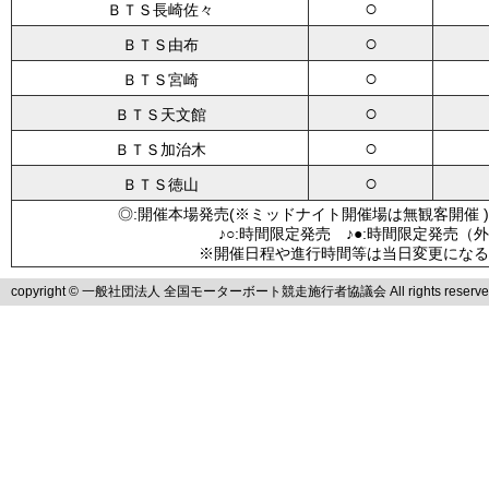
○
ＢＴＳ長崎佐々
○
ＢＴＳ由布
○
ＢＴＳ宮崎
○
ＢＴＳ天文館
○
ＢＴＳ加治木
○
ＢＴＳ徳山
◎:開催本場発売(※ミッドナイト開催場は無観客開催 )
♪○:時間限定発売 ♪●:時間限定発売（
※開催日程や進行時間等は当日変更になる
copyright © 一般社団法人 全国モーターボート競走施行者協議会 All rights reserve