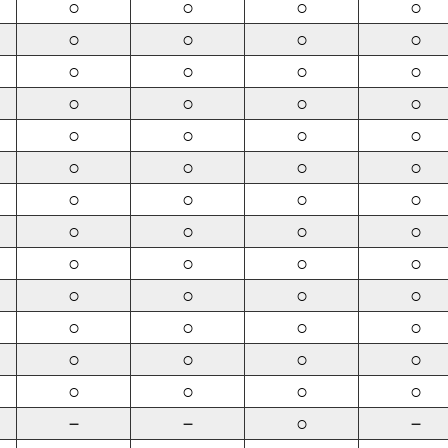
○
○
○
○
○
○
○
○
○
○
○
○
○
○
○
○
○
○
○
○
○
○
○
○
○
○
○
○
○
○
○
○
○
○
○
○
○
○
○
○
○
○
○
○
○
○
○
○
○
○
○
○
－
－
○
－