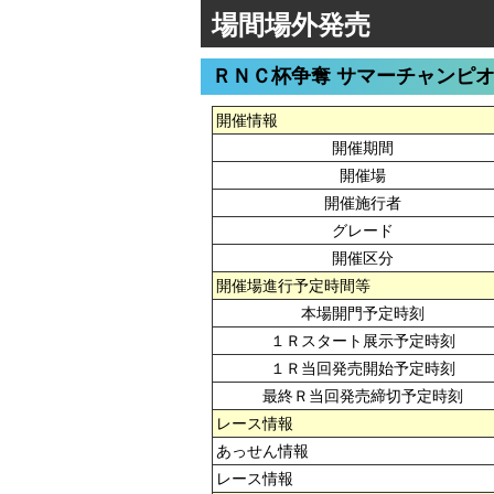
場間場外発売
ＲＮＣ杯争奪 サマーチャンピ
開催情報
開催期間
開催場
開催施行者
グレード
開催区分
開催場進行予定時間等
本場開門予定時刻
１Ｒスタート展示予定時刻
１Ｒ当回発売開始予定時刻
最終Ｒ当回発売締切予定時刻
レース情報
あっせん情報
レース情報