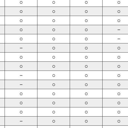
○
○
○
○
○
○
○
○
○
○
○
○
○
○
○
－
○
○
○
－
－
○
○
○
○
○
○
○
○
○
○
○
－
○
○
○
－
○
○
○
○
○
○
○
○
○
○
○
○
○
○
○
－
○
○
○