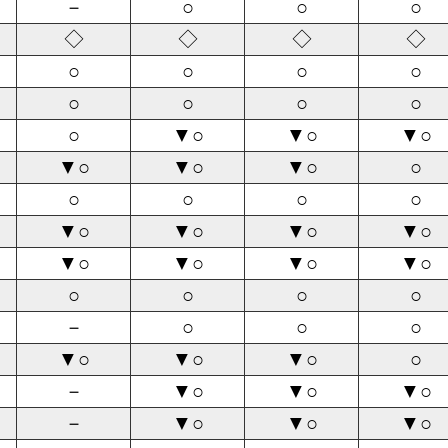
－
○
○
○
◇
◇
◇
◇
○
○
○
○
○
○
○
○
○
▼○
▼○
▼○
▼○
▼○
▼○
○
○
○
○
○
▼○
▼○
▼○
▼○
▼○
▼○
▼○
▼○
○
○
○
○
－
○
○
○
▼○
▼○
▼○
○
－
▼○
▼○
▼○
－
▼○
▼○
▼○