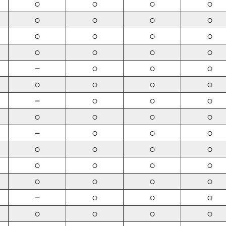
○
○
○
○
○
○
○
○
○
○
○
○
○
○
○
○
－
○
○
○
○
○
○
○
－
○
○
○
○
○
○
○
－
○
○
○
○
○
○
○
○
○
○
○
○
○
○
○
－
○
○
○
○
○
○
○