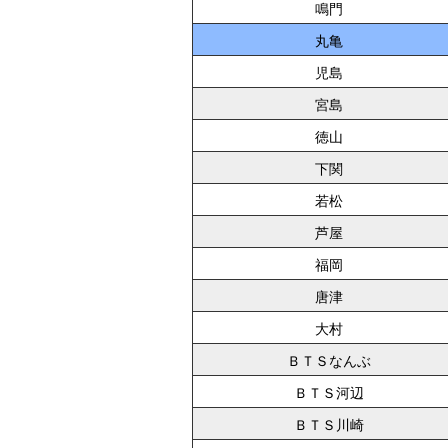
鳴門
丸亀
児島
宮島
徳山
下関
若松
芦屋
福岡
唐津
大村
ＢＴＳなんぶ
ＢＴＳ河辺
ＢＴＳ川崎