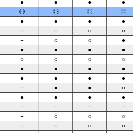
●
●
●
●
◎
◎
◎
◎
●
●
●
●
○
○
○
○
－
○
○
●
●
●
●
●
○
○
○
○
●
●
●
●
●
●
●
●
－
●
●
○
●
●
●
●
－
－
－
－
－
○
○
○
○
○
○
○