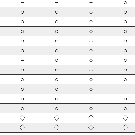
－
－
－
○
○
○
○
○
○
○
○
○
○
○
○
○
○
○
○
○
○
○
○
○
－
○
○
○
○
○
○
○
○
○
○
○
○
○
○
－
○
○
○
○
○
○
○
○
◇
◇
◇
◇
◇
◇
◇
◇