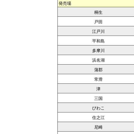
発売場
桐生
戸田
江戸川
平和島
多摩川
浜名湖
蒲郡
常滑
津
三国
びわこ
住之江
尼崎