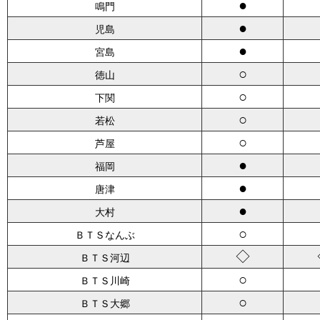
●
鳴門
●
児島
●
宮島
○
徳山
○
下関
○
若松
○
芦屋
●
福岡
●
唐津
●
大村
○
ＢＴＳなんぶ
◇
ＢＴＳ河辺
○
ＢＴＳ川崎
○
ＢＴＳ大郷