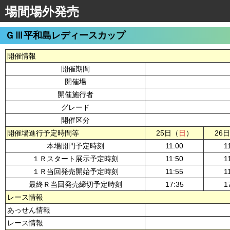
場間場外発売
ＧⅢ平和島レディースカップ
開催情報
開催期間
開催場
開催施行者
グレード
開催区分
開催場進行予定時間等
25日（
日
）
26
本場開門予定時刻
11:00
1
１Ｒスタート展示予定時刻
11:50
1
１Ｒ当回発売開始予定時刻
11:55
1
最終Ｒ当回発売締切予定時刻
17:35
1
レース情報
あっせん情報
レース情報