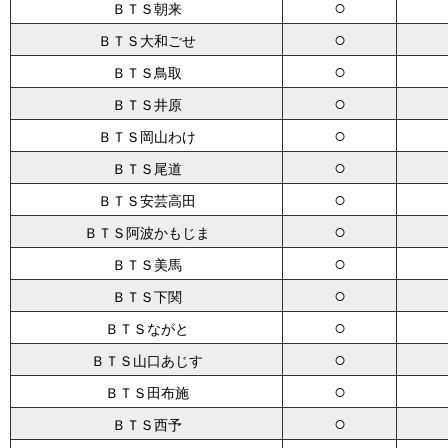
○
ＢＴＳ朝来
○
ＢＴＳ大和ごせ
○
ＢＴＳ鳥取
○
ＢＴＳ井原
○
ＢＴＳ岡山わけ
○
ＢＴＳ尾道
○
ＢＴＳ安芸高田
○
ＢＴＳ阿波かもじま
○
ＢＴＳ美馬
○
ＢＴＳ下関
○
ＢＴＳながと
○
ＢＴＳ山口あじす
○
ＢＴＳ田布施
○
ＢＴＳ西予