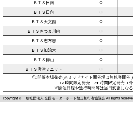
○
ＢＴＳ日南
○
ＢＴＳ日向
○
ＢＴＳ天文館
○
ＢＴＳさつま川内
○
ＢＴＳ志布志
○
ＢＴＳ加治木
○
ＢＴＳ徳山
○
ＢＴＳ唐津ミニット
◎:開催本場発売(※ミッドナイト開催場は無観客開催 )
♪○:時間限定発売 ♪●:時間限定発売（
※開催日程や進行時間等は当日変更になる
copyright © 一般社団法人 全国モーターボート競走施行者協議会 All rights reserve