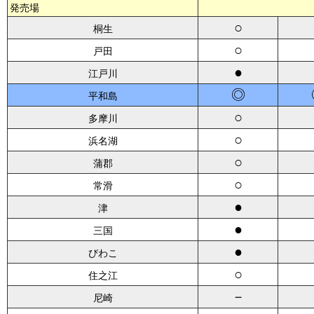
発売場
○
桐生
○
戸田
●
江戸川
◎
平和島
○
多摩川
○
浜名湖
○
蒲郡
○
常滑
●
津
●
三国
●
びわこ
○
住之江
－
尼崎