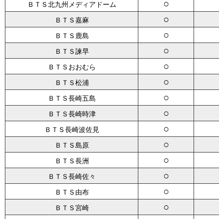
○
ＢＴＳ北九州メディアドーム
○
ＢＴＳ嘉麻
○
ＢＴＳ鹿島
○
ＢＴＳ諫早
○
ＢＴＳおおむら
○
ＢＴＳ松浦
○
ＢＴＳ長崎五島
○
ＢＴＳ長崎時津
○
ＢＴＳ長崎波佐見
○
ＢＴＳ島原
○
ＢＴＳ長洲
○
ＢＴＳ長崎佐々
○
ＢＴＳ由布
○
ＢＴＳ宮崎