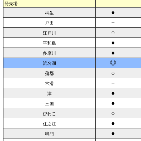
発売場
●
桐生
－
戸田
○
江戸川
●
平和島
●
多摩川
◎
浜名湖
○
蒲郡
－
常滑
●
津
●
三国
○
びわこ
●
住之江
●
鳴門