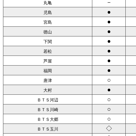
－
丸亀
●
児島
●
宮島
●
徳山
●
下関
●
若松
●
芦屋
●
福岡
○
唐津
●
大村
○
ＢＴＳ河辺
○
ＢＴＳ川崎
○
ＢＴＳ大郷
◇
ＢＴＳ玉川