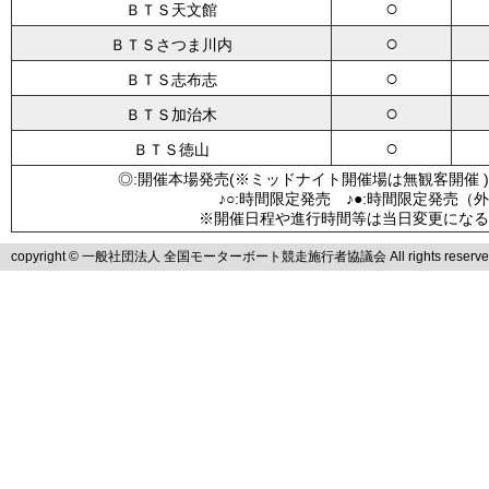
○
ＢＴＳ天文館
○
ＢＴＳさつま川内
○
ＢＴＳ志布志
○
ＢＴＳ加治木
○
ＢＴＳ徳山
◎:開催本場発売(※ミッドナイト開催場は無観客開催 )
♪○:時間限定発売 ♪●:時間限定発売（
※開催日程や進行時間等は当日変更になる
copyright © 一般社団法人 全国モーターボート競走施行者協議会 All rights reserve