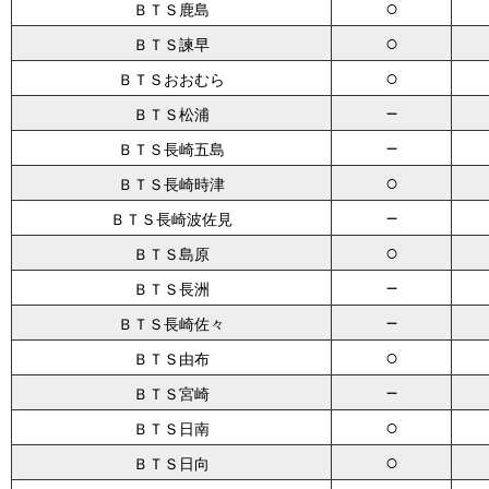
○
ＢＴＳ鹿島
○
ＢＴＳ諫早
○
ＢＴＳおおむら
－
ＢＴＳ松浦
－
ＢＴＳ長崎五島
○
ＢＴＳ長崎時津
－
ＢＴＳ長崎波佐見
○
ＢＴＳ島原
－
ＢＴＳ長洲
－
ＢＴＳ長崎佐々
○
ＢＴＳ由布
－
ＢＴＳ宮崎
○
ＢＴＳ日南
○
ＢＴＳ日向