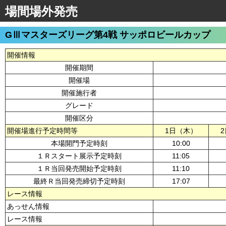
場間場外発売
GⅢマスターズリーグ第4戦 サッポロビールカップ
開催情報
開催期間
開催場
開催施行者
グレード
開催区分
開催場進行予定時間等
1日（木）
本場開門予定時刻
10:00
１Ｒスタート展示予定時刻
11:05
１Ｒ当回発売開始予定時刻
11:10
最終Ｒ当回発売締切予定時刻
17:07
レース情報
あっせん情報
レース情報