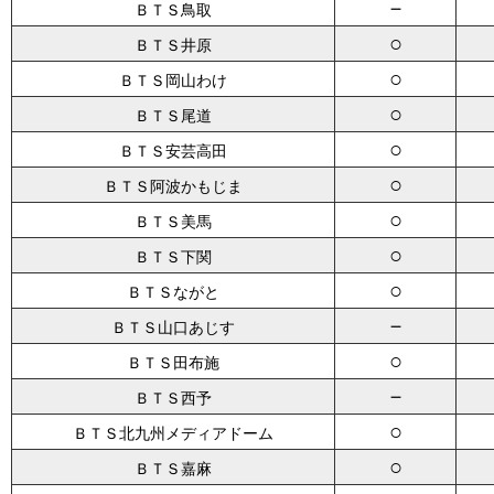
－
ＢＴＳ鳥取
○
ＢＴＳ井原
○
ＢＴＳ岡山わけ
○
ＢＴＳ尾道
○
ＢＴＳ安芸高田
○
ＢＴＳ阿波かもじま
○
ＢＴＳ美馬
○
ＢＴＳ下関
○
ＢＴＳながと
－
ＢＴＳ山口あじす
○
ＢＴＳ田布施
－
ＢＴＳ西予
○
ＢＴＳ北九州メディアドーム
○
ＢＴＳ嘉麻