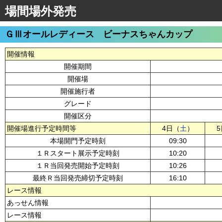
場間場外発売
ＧⅢオールレディース ビーナスちゃんカップ
開催情報
開催期間
開催場
開催施行者
グレード
開催区分
開催場進行予定時間等
4日（
土
）
本場開門予定時刻
09:30
１Ｒスタート展示予定時刻
10:20
１Ｒ当回発売開始予定時刻
10:26
最終Ｒ当回発売締切予定時刻
16:10
レース情報
あっせん情報
レース情報