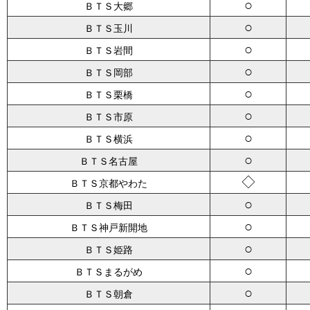
○
ＢＴＳ大郷
○
ＢＴＳ玉川
○
ＢＴＳ岩間
○
ＢＴＳ岡部
○
ＢＴＳ栗橋
○
ＢＴＳ市原
○
ＢＴＳ横浜
○
ＢＴＳ名古屋
◇
ＢＴＳ京都やわた
○
ＢＴＳ梅田
○
ＢＴＳ神戸新開地
○
ＢＴＳ姫路
○
ＢＴＳまるがめ
○
ＢＴＳ朝倉