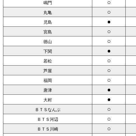
○
鳴門
○
丸亀
●
児島
○
宮島
○
徳山
●
下関
○
若松
○
芦屋
○
福岡
●
唐津
●
大村
○
ＢＴＳなんぶ
○
ＢＴＳ河辺
○
ＢＴＳ川崎