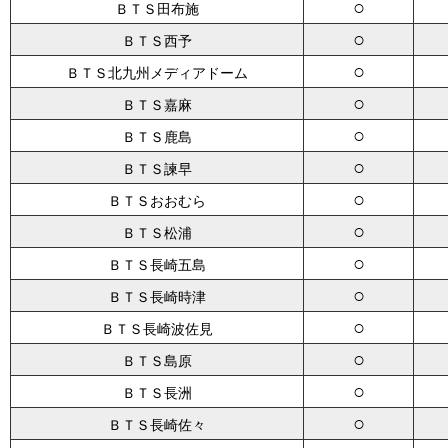
○
ＢＴＳ田布施
○
ＢＴＳ西予
○
ＢＴＳ北九州メディアドーム
○
ＢＴＳ嘉麻
○
ＢＴＳ鹿島
○
ＢＴＳ諫早
○
ＢＴＳおおむら
○
ＢＴＳ松浦
○
ＢＴＳ長崎五島
○
ＢＴＳ長崎時津
○
ＢＴＳ長崎波佐見
○
ＢＴＳ島原
○
ＢＴＳ長洲
○
ＢＴＳ長崎佐々