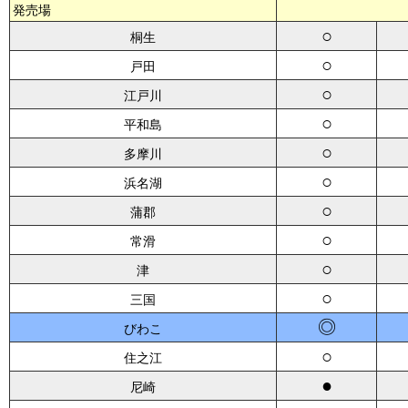
発売場
○
桐生
○
戸田
○
江戸川
○
平和島
○
多摩川
○
浜名湖
○
蒲郡
○
常滑
○
津
○
三国
◎
びわこ
○
住之江
●
尼崎