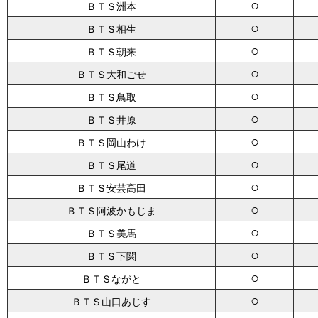
○
ＢＴＳ洲本
○
ＢＴＳ相生
○
ＢＴＳ朝来
○
ＢＴＳ大和ごせ
○
ＢＴＳ鳥取
○
ＢＴＳ井原
○
ＢＴＳ岡山わけ
○
ＢＴＳ尾道
○
ＢＴＳ安芸高田
○
ＢＴＳ阿波かもじま
○
ＢＴＳ美馬
○
ＢＴＳ下関
○
ＢＴＳながと
○
ＢＴＳ山口あじす