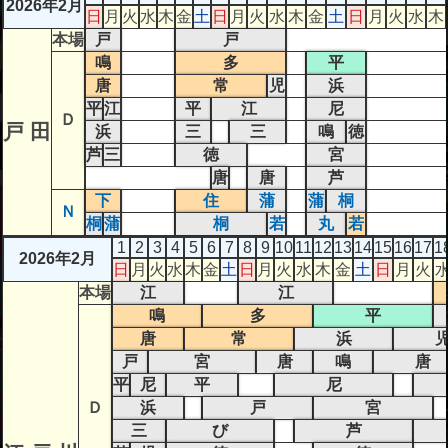
2026年2月
日
月
火
水
木
金
土
日
月
火
水
木
金
土
日
月
火
水
木
本場
戸
戸
鳴
多
平
唐
常
児
浜
平
江
平
江
尼
Ｄ
戸 田
浜
三
三
鳴
徳
芦
三
徳
宮
唐
唐
芦
下
住
蒲
蒲
桐
Ｎ
桐
蒲
桐
若
丸
若
1
2
3
4
5
6
7
8
9
10
11
12
13
14
15
16
17
1
2026年2月
日
月
火
水
木
金
土
日
月
火
水
木
金
土
日
月
火
本場
江
江
鳴
多
平
唐
常
浜
戸
宮
唐
鳴
唐
平
尼
平
尼
Ｄ
浜
戸
宮
三
び
芦