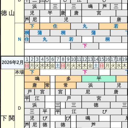
浜
三
三
鳴
芦
三
徳 山
児
平
唐
唐
宮
芦
尼
児
唐
下
住
丸
若
桐
蒲
桐
蒲
Ｎ
住
丸
若
桐
下
1
2
3
4
5
6
7
8
9
10
11
12
13
14
15
16
17
18
19
2026年2月
日
月
火
水
木
金
土
日
月
火
水
木
金
土
日
月
火
水
木
本場
下
下
鳴
多
平
唐
常
常
浜
児
戸
宮
宮
尼
唐
平
江
戸
宮
浜
三
三
徳
三
Ｄ
三
平
平
江
び
下 関
児
び
び
鳴
芦
尼
徳
徳
芦