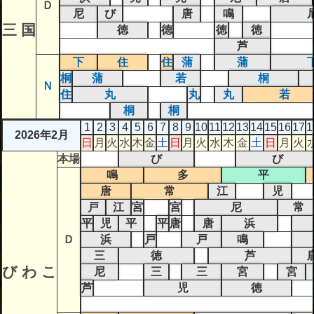
Ｄ
尼
び
唐
鳴
三 国
徳
徳
徳
徳
芦
下
住
住
蒲
蒲
桐
蒲
若
桐
Ｎ
住
丸
丸
丸
若
桐
桐
1
2
3
4
5
6
7
8
9
10
11
12
13
14
15
16
17
1
2026年2月
日
月
火
水
木
金
土
日
月
火
水
木
金
土
日
月
火
本場
び
び
鳴
多
平
唐
常
江
児
戸
江
宮
宮
尼
常
平
児
平
平
唐
唐
浜
Ｄ
浜
戸
戸
鳴
三
徳
芦
び わ こ
尼
三
三
宮
宮
芦
児
徳