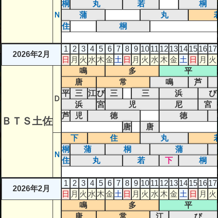
桐
丸
若
桐
Ｎ
蒲
丸
住
桐
1
2
3
4
5
6
7
8
9
10
11
12
13
14
15
16
17
2026年2月
日
月
火
水
木
金
土
日
月
火
水
木
金
土
日
月
火
鳴
多
平
唐
常
鳴
芦
平
三
江
び
三
三
浜
び
Ｄ
浜
宮
児
尼
宮
芦
児
徳
徳
ＢＴＳ土佐
唐
唐
下
住
丸
桐
蒲
桐
蒲
Ｎ
住
丸
若
下
桐
1
2
3
4
5
6
7
8
9
10
11
12
13
14
15
16
17
2026年2月
日
月
火
水
木
金
土
日
月
火
水
木
金
土
日
月
火
鳴
多
平
唐
常
江
び