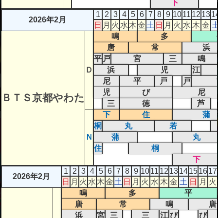
下
1
2
3
4
5
6
7
8
9
10
11
12
13
1
2026年2月
日
月
火
水
木
金
土
日
月
火
水
木
金
鳴
多
唐
常
浜
平
戸
宮
三
鳴
Ｄ
浜
児
江
尼
平
戸
戸
児
び
尼
ＢＴＳ京都やわた
三
徳
芦
下
住
蒲
桐
丸
若
Ｎ
蒲
丸
住
桐
下
1
2
3
4
5
6
7
8
9
10
11
12
13
14
15
16
17
2026年2月
日
月
火
水
木
金
土
日
月
火
水
木
金
土
日
月
火
鳴
多
平
唐
常
鳴
唐
浜
宮
三
三
江
び
び