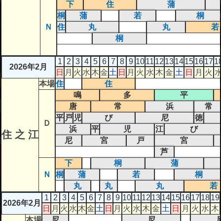
下
住
蒲
桐
蒲
若
桐
Ｎ
住
丸
丸
若
桐
1
2
3
4
5
6
7
8
9
10
11
12
13
14
15
16
17
1
2026年2月
日
月
火
水
木
金
土
日
月
火
水
木
金
土
日
月
火
本場
住
住
鳴
多
平
唐
常
浜
常
平
戸
児
び
尼
徳
Ｄ
浜
平
児
江
び
住 之 江
尼
宮
戸
宮
芦
下
桐
蒲
Ｎ
桐
蒲
若
桐
丸
丸
丸
若
1
2
3
4
5
6
7
8
9
10
11
12
13
14
15
16
17
18
19
2026年2月
日
月
火
水
木
金
土
日
月
火
水
木
金
土
日
月
火
水
木
本場
尼
尼