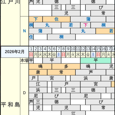
江 戸 川
芦
児
徳
徳
三
三
び
児
常
下
住
蒲
桐
丸
若
下
桐
Ｎ
蒲
丸
若
住
桐
1
2
3
4
5
6
7
8
9
10
11
12
13
14
15
16
17
1
2026年2月
日
月
火
水
木
金
土
日
月
火
水
木
金
土
日
月
火
本場
平
平
平
鳴
多
鳴
児
唐
常
芦
戸
宮
浜
唐
江
戸
宮
浜
三
三
徳
Ｄ
尼
び
尼
芦
三
徳
び
平 和 島
児
児
常
江