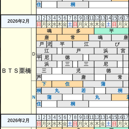
住
桐
1
2
3
4
5
6
7
8
9
10
11
12
13
14
15
16
17
2026年2月
日
月
火
水
木
金
土
日
月
火
水
木
金
土
日
月
火
鳴
多
平
唐
常
鳴
唐
戸
児
平
江
び
江
戸
浜
宮
Ｄ
平
尼
徳
芦
浜
三
三
尼
ＢＴＳ栗橋
三
児
徳
芦
唐
常
下
住
蒲
桐
丸
若
桐
Ｎ
蒲
丸
住
桐
1
2
3
4
5
6
7
8
9
10
11
12
13
14
15
16
17
2026年2月
日
月
火
水
木
金
土
日
月
火
水
木
金
土
日
月
火