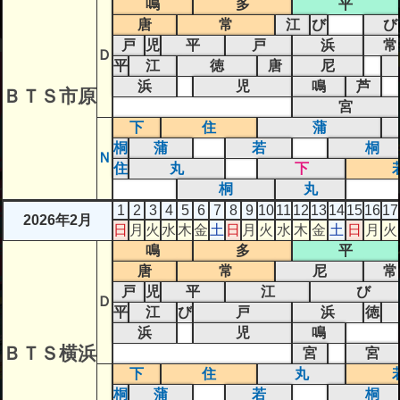
鳴
多
平
唐
常
江
び
び
戸
児
平
戸
浜
常
Ｄ
平
江
徳
唐
尼
浜
児
鳴
芦
ＢＴＳ市原
宮
下
住
蒲
桐
蒲
若
桐
Ｎ
住
丸
下
桐
丸
1
2
3
4
5
6
7
8
9
10
11
12
13
14
15
16
17
2026年2月
日
月
火
水
木
金
土
日
月
火
水
木
金
土
日
月
火
鳴
多
平
唐
常
尼
常
戸
児
平
江
び
Ｄ
平
江
び
戸
浜
徳
浜
児
鳴
ＢＴＳ横浜
宮
宮
下
住
丸
桐
蒲
若
桐