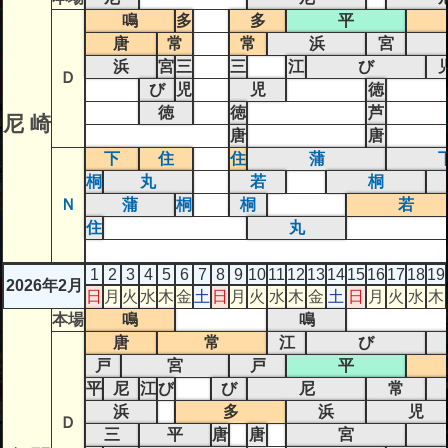
鳴
多
多
平
唐
常
常
浜
宮
浜
宮
三
三
江
び
Ｄ
び
児
児
徳
徳
徳
芦
尼 崎
唐
唐
下
住
住
蒲
桐
丸
若
桐
Ｎ
蒲
桐
桐
若
住
丸
1
2
3
4
5
6
7
8
9
10
11
12
13
14
15
16
17
18
19
2026年2月
日
月
火
水
木
金
土
日
月
火
水
木
金
土
日
月
火
水
木
本場
鳴
鳴
唐
常
江
び
戸
宮
戸
平
平
尼
江
び
び
尼
常
浜
多
浜
児
Ｄ
三
平
唐
唐
宮