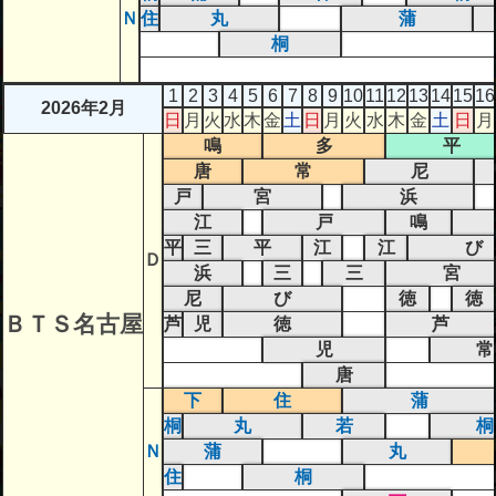
Ｎ
住
丸
蒲
桐
1
2
3
4
5
6
7
8
9
10
11
12
13
14
15
16
2026年2月
日
月
火
水
木
金
土
日
月
火
水
木
金
土
日
月
鳴
多
平
唐
常
尼
戸
宮
浜
江
戸
鳴
平
三
平
江
江
び
Ｄ
浜
三
三
宮
尼
び
徳
徳
ＢＴＳ名古屋
芦
児
徳
芦
児
常
唐
下
住
蒲
桐
丸
若
桐
Ｎ
蒲
丸
住
桐