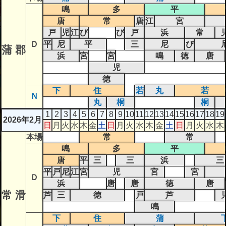
鳴
多
平
唐
常
唐
江
宮
戸
児
江
び
び
戸
浜
常
Ｄ
平
尼
平
三
尼
び
蒲 郡
浜
宮
宮
鳴
徳
唐
児
徳
下
住
若
丸
若
Ｎ
丸
桐
桐
1
2
3
4
5
6
7
8
9
10
11
12
13
14
15
16
17
18
19
2026年2月
日
月
火
水
木
金
土
日
月
火
水
木
金
土
日
月
火
水
木
本場
常
常
鳴
多
平
唐
平
三
三
浜
三
平
戸
尼
江
宮
児
宮
宮
Ｄ
浜
唐
唐
徳
唐
常 滑
芦
三
徳
戸
芦
鳴
下
住
蒲