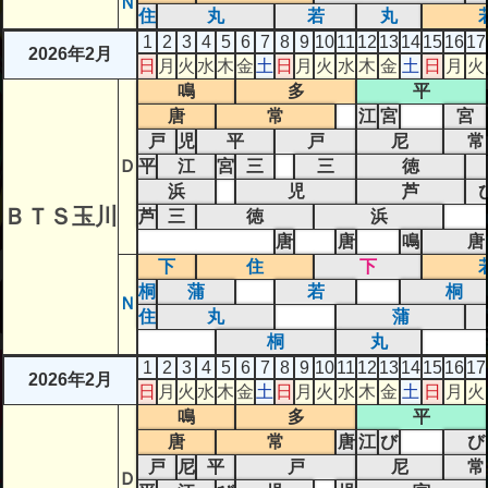
Ｎ
住
丸
若
丸
1
2
3
4
5
6
7
8
9
10
11
12
13
14
15
16
17
2026年2月
日
月
火
水
木
金
土
日
月
火
水
木
金
土
日
月
火
鳴
多
平
唐
常
江
宮
宮
戸
児
平
戸
尼
常
Ｄ
平
江
宮
三
三
徳
浜
児
芦
ＢＴＳ玉川
芦
三
徳
浜
唐
唐
鳴
唐
下
住
下
桐
蒲
若
桐
Ｎ
住
丸
蒲
桐
丸
1
2
3
4
5
6
7
8
9
10
11
12
13
14
15
16
17
2026年2月
日
月
火
水
木
金
土
日
月
火
水
木
金
土
日
月
火
鳴
多
平
唐
常
唐
江
び
び
戸
尼
平
戸
尼
常
Ｄ