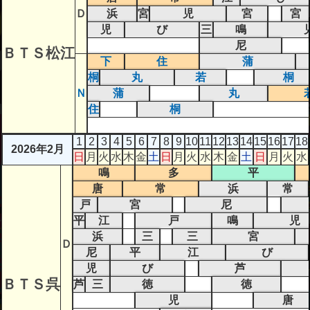
Ｄ
浜
宮
児
宮
宮
児
び
三
鳴
尼
ＢＴＳ松江
下
住
蒲
桐
丸
若
桐
Ｎ
蒲
丸
住
桐
1
2
3
4
5
6
7
8
9
10
11
12
13
14
15
16
17
18
2026年2月
日
月
火
水
木
金
土
日
月
火
水
木
金
土
日
月
火
水
鳴
多
平
唐
常
浜
常
戸
宮
尼
平
江
戸
鳴
児
浜
三
三
宮
Ｄ
尼
平
江
び
児
び
芦
ＢＴＳ呉
芦
三
徳
徳
児
唐