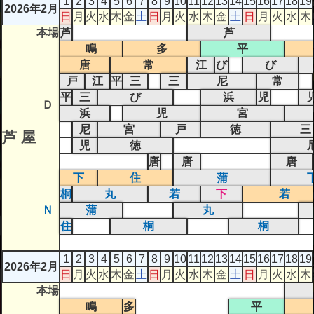
1
2
3
4
5
6
7
8
9
10
11
12
13
14
15
16
17
18
19
2026年2月
日
月
火
水
木
金
土
日
月
火
水
木
金
土
日
月
火
水
木
本場
芦
芦
鳴
多
平
唐
常
江
び
び
戸
江
平
三
三
尼
常
平
三
び
浜
児
Ｄ
浜
児
宮
尼
宮
戸
徳
三
芦 屋
児
徳
唐
唐
唐
下
住
蒲
桐
丸
若
下
若
Ｎ
蒲
丸
住
桐
桐
1
2
3
4
5
6
7
8
9
10
11
12
13
14
15
16
17
18
19
2026年2月
日
月
火
水
木
金
土
日
月
火
水
木
金
土
日
月
火
水
木
本場
鳴
多
平