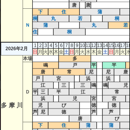
唐
唐
下
住
蒲
桐
丸
若
桐
Ｎ
蒲
丸
若
住
桐
1
2
3
4
5
6
7
8
9
10
11
12
13
14
15
16
17
1
2026年2月
日
月
火
水
木
金
土
日
月
火
水
木
金
土
日
月
火
本場
多
鳴
戸
平
平
唐
常
尼
尼
唐
戸
宮
浜
浜
江
三
三
鳴
鳴
児
Ｄ
平
三
平
江
常
浜
児
宮
宮
多 摩 川
児
び
徳
徳
芦
尼
徳
芦
芦
唐
び
下
住
蒲
蒲