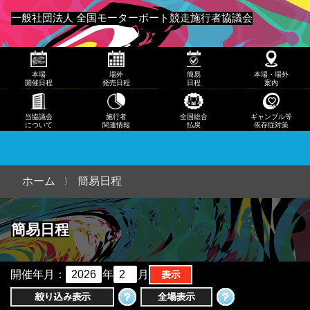
発売
一般社団法人 全国モーターボート競走施行者協議会
日程
メニュー
簡易
本場
場外
簡易
本場・場外
日程
開催日程
発売日程
日程
案内
本
当協議会
施行者
全国総合
ギャンブル等
について
関連情報
払戻
依存症対策
場・
場外
案内
ホーム
簡易日程
当協
簡易日程
議会
につ
いて
開催年月：
年
月
施行