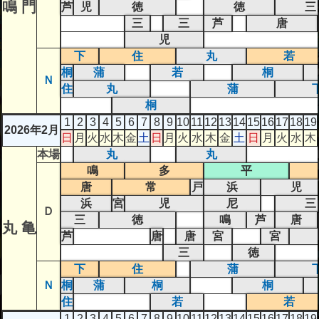
鳴 門
芦
児
徳
徳
三
三
三
芦
唐
児
下
住
丸
若
桐
蒲
若
桐
Ｎ
住
丸
蒲
桐
1
2
3
4
5
6
7
8
9
10
11
12
13
14
15
16
17
18
19
2026年2月
日
月
火
水
木
金
土
日
月
火
水
木
金
土
日
月
火
水
木
本場
丸
丸
鳴
多
平
唐
常
戸
浜
児
浜
宮
児
尼
三
Ｄ
三
徳
鳴
芦
唐
丸 亀
芦
唐
唐
宮
宮
三
徳
下
住
蒲
Ｎ
桐
蒲
桐
桐
住
若
若
1
2
3
4
5
6
7
8
9
10
11
12
13
14
15
16
17
18
19