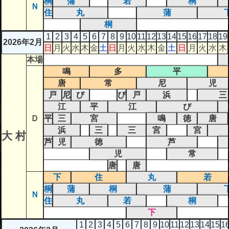
桐
蒲
若
桐
Ｎ
住
丸
蒲
桐
1
2
3
4
5
6
7
8
9
10
11
12
13
14
15
16
17
18
19
2026年2月
日
月
火
水
木
金
土
日
月
火
水
木
金
土
日
月
火
水
木
本場
鳴
多
平
唐
常
尼
児
戸
尼
び
び
戸
浜
三
江
平
江
び
Ｄ
平
三
宮
鳴
徳
唐
浜
三
三
宮
宮
大 村
芦
児
徳
芦
児
常
唐
唐
下
住
丸
若
桐
蒲
桐
蒲
Ｎ
住
丸
若
桐
下
1
2
3
4
5
6
7
8
9
10
11
12
13
14
15
1