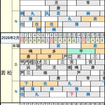
児
常
唐
桐
丸
丸
若
桐
蒲
丸
若
Ｎ
住
住
住
蒲
桐
桐
1
2
3
4
5
6
7
8
9
10
11
12
13
14
15
16
17
18
19
2026年2月
日
月
火
水
木
金
土
日
月
火
水
木
金
土
日
月
火
水
木
本場
若
若
鳴
多
平
唐
常
戸
江
尼
三
平
戸
尼
江
び
三
三
宮
宮
Ｄ
浜
宮
児
徳
鳴
唐
若 松
芦
三
徳
芦
唐
常
下
住
丸
桐
蒲
桐
蒲
Ｎ
住
丸
下
桐