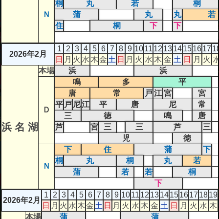
桐
丸
若
桐
Ｎ
蒲
丸
丸
若
住
桐
下
下
1
2
3
4
5
6
7
8
9
10
11
12
13
14
15
16
17
1
2026年2月
日
月
火
水
木
金
土
日
月
火
水
木
金
土
日
月
火
本場
浜
浜
鳴
多
平
唐
常
戸
江
宮
宮
平
戸
尼
江
平
唐
尼
常
Ｄ
三
徳
鳴
唐
浜 名 湖
芦
宮
三
三
芦
三
児
徳
下
住
蒲
下
桐
丸
桐
丸
若
Ｎ
蒲
若
若
桐
下
1
2
3
4
5
6
7
8
9
10
11
12
13
14
15
16
17
18
19
2026年2月
日
月
火
水
木
金
土
日
月
火
水
木
金
土
日
月
火
水
木
本場
蒲
蒲