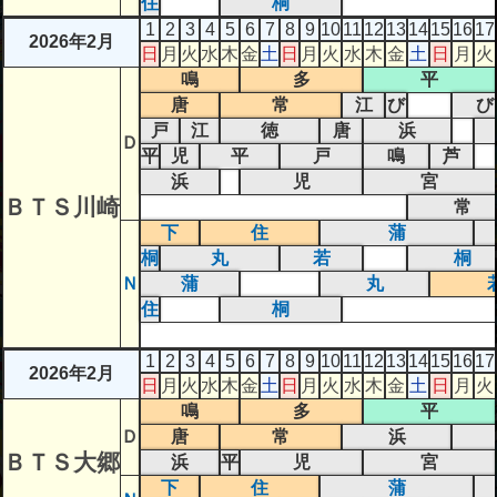
住
桐
1
2
3
4
5
6
7
8
9
10
11
12
13
14
15
16
17
2026年2月
日
月
火
水
木
金
土
日
月
火
水
木
金
土
日
月
火
鳴
多
平
唐
常
江
び
び
戸
江
徳
唐
浜
Ｄ
平
児
平
戸
鳴
芦
浜
児
宮
ＢＴＳ川崎
常
下
住
蒲
桐
丸
若
桐
Ｎ
蒲
丸
住
桐
1
2
3
4
5
6
7
8
9
10
11
12
13
14
15
16
17
2026年2月
日
月
火
水
木
金
土
日
月
火
水
木
金
土
日
月
火
鳴
多
平
Ｄ
唐
常
浜
ＢＴＳ大郷
浜
平
児
宮
下
住
蒲