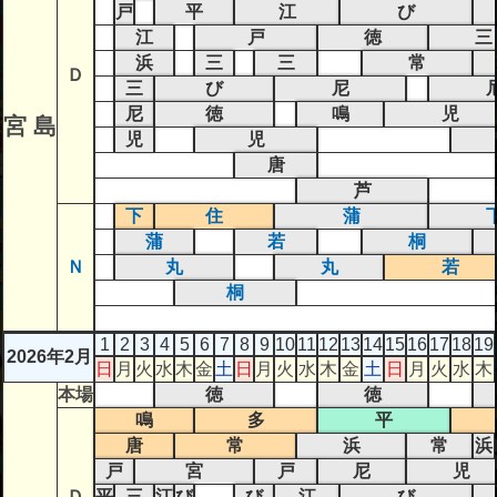
戸
平
江
び
江
戸
徳
三
浜
三
三
常
Ｄ
三
び
尼
尼
徳
鳴
児
宮 島
児
児
唐
芦
下
住
蒲
蒲
若
桐
Ｎ
丸
丸
若
桐
1
2
3
4
5
6
7
8
9
10
11
12
13
14
15
16
17
18
19
2026年2月
日
月
火
水
木
金
土
日
月
火
水
木
金
土
日
月
火
水
木
本場
徳
徳
鳴
多
平
唐
常
浜
常
浜
戸
宮
戸
尼
児
Ｄ
平
三
江
び
び
江
び