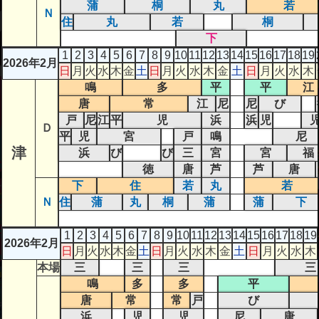
蒲
桐
丸
若
Ｎ
住
丸
若
桐
下
1
2
3
4
5
6
7
8
9
10
11
12
13
14
15
16
17
18
19
2026年2月
日
月
火
水
木
金
土
日
月
火
水
木
金
土
日
月
火
水
木
鳴
多
平
平
江
唐
常
江
尼
尼
び
戸
尼
江
平
児
浜
浜
児
Ｄ
平
児
宮
戸
鳴
尼
津
浜
び
び
三
宮
宮
福
徳
唐
芦
芦
唐
下
住
若
丸
若
Ｎ
住
蒲
丸
桐
蒲
蒲
下
1
2
3
4
5
6
7
8
9
10
11
12
13
14
15
16
17
18
19
2026年2月
日
月
火
水
木
金
土
日
月
火
水
木
金
土
日
月
火
水
木
本場
三
三
三
三
鳴
多
多
平
唐
常
常
戸
び
浜
児
児
尼
唐