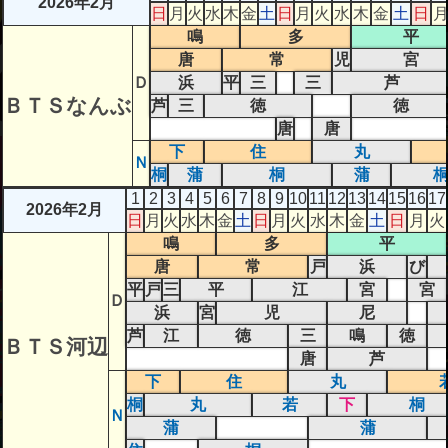
2026年2月
日
月
火
水
木
金
土
日
月
火
水
木
金
土
日
鳴
多
平
唐
常
児
宮
Ｄ
浜
平
三
三
芦
ＢＴＳなんぶ
芦
三
徳
徳
唐
唐
下
住
丸
Ｎ
桐
蒲
桐
蒲
1
2
3
4
5
6
7
8
9
10
11
12
13
14
15
16
17
2026年2月
日
月
火
水
木
金
土
日
月
火
水
木
金
土
日
月
火
鳴
多
平
唐
常
戸
浜
び
平
戸
三
平
江
宮
宮
Ｄ
浜
宮
児
尼
芦
江
徳
三
鳴
徳
ＢＴＳ河辺
唐
芦
下
住
丸
桐
丸
若
下
桐
Ｎ
蒲
蒲