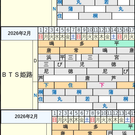
桐
丸
若
Ｎ
蒲
丸
住
桐
1
2
3
4
5
6
7
8
9
10
11
12
13
14
15
16
17
2026年2月
日
月
火
水
木
金
土
日
月
火
水
木
金
土
日
月
火
鳴
多
平
唐
常
鳴
唐
浜
平
三
三
宮
Ｄ
三
び
児
徳
尼
徳
尼
び
ＢＴＳ姫路
芦
唐
芦
下
住
下
桐
蒲
桐
蒲
Ｎ
住
丸
若
桐
丸
1
2
3
4
5
6
7
8
9
10
11
12
13
14
1
2026年2月
日
月
火
水
木
金
土
日
月
火
水
木
金
土
鳴
多
平
唐
常
戸
浜