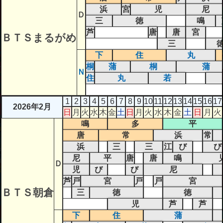
浜
宮
児
尼
Ｄ
三
徳
鳴
芦
唐
唐
宮
ＢＴＳまるがめ
三
下
住
丸
桐
蒲
桐
蒲
Ｎ
住
丸
若
1
2
3
4
5
6
7
8
9
10
11
12
13
14
15
16
17
2026年2月
日
月
火
水
木
金
土
日
月
火
水
木
金
土
日
月
火
鳴
多
平
唐
常
浜
常
浜
三
三
江
び
び
尼
平
唐
唐
鳴
Ｄ
児
び
び
尼
芦
戸
宮
戸
戸
宮
ＢＴＳ朝倉
三
徳
徳
児
芦
芦
下
住
蒲