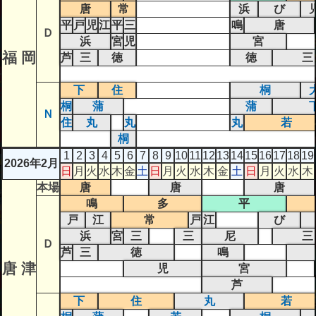
唐
常
浜
び
平
戸
児
江
平
三
鳴
唐
Ｄ
浜
宮
児
宮
福 岡
芦
三
徳
徳
三
下
住
桐
桐
蒲
蒲
Ｎ
住
丸
丸
丸
若
桐
1
2
3
4
5
6
7
8
9
10
11
12
13
14
15
16
17
18
19
2026年2月
日
月
火
水
木
金
土
日
月
火
水
木
金
土
日
月
火
水
木
本場
唐
唐
唐
鳴
多
平
戸
江
常
戸
江
び
浜
宮
三
三
尼
三
Ｄ
芦
三
徳
鳴
唐 津
児
宮
芦
下
住
丸
若