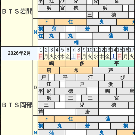
平
江
び
児
児
宮
浜
宮
徳
浜
ＢＴＳ岩間
三
徳
下
住
丸
桐
蒲
若
桐
Ｎ
住
丸
丸
蒲
桐
1
2
3
4
5
6
7
8
9
10
11
12
13
14
15
16
17
2026年2月
日
月
火
水
木
金
土
日
月
火
水
木
金
土
日
月
火
鳴
多
平
唐
常
芦
戸
平
江
び
江
戸
浜
Ｄ
平
尼
徳
鳴
唐
浜
三
三
宮
ＢＴＳ岡部
三
児
徳
芦
唐
下
住
蒲
桐
丸
若
桐
Ｎ
蒲
丸