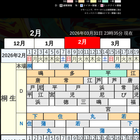
者関
連情
報
2月
2026年03月31日 23時35分 現在
全国
2月
12月
1月
3月
総合
1
2
3
4
5
6
7
8
9
10
11
12
13
14
15
16
17
18
19
2026年2月
払戻
日
月
火
水
木
金
土
日
月
火
水
木
金
土
日
月
火
水
木
本場
桐
桐
桐
ギャ
鳴
多
平
江
唐
常
江
芦
芦
唐
ンブ
戸
尼
平
戸
浜
常
浜
ル等
Ｄ
平
江
宮
児
尼
び
児
桐 生
依存
浜
徳
三
鳴
福
症対
宮
下
住
丸
若
策
Ｎ
住
蒲
若
下
丸
蒲
大
1
2
3
4
5
6
7
8
9
10
11
12
13
14
15
16
17
18
19