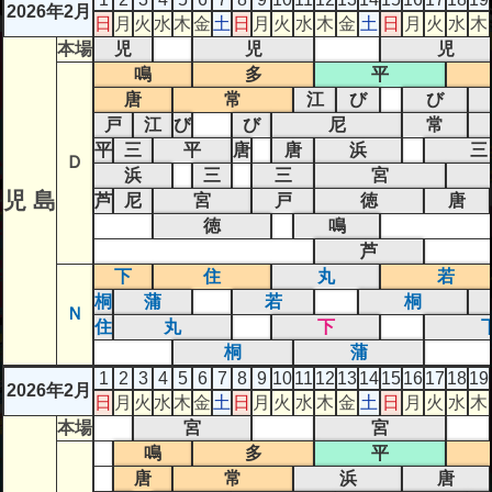
2026年2月
日
月
火
水
木
金
土
日
月
火
水
木
金
土
日
月
火
水
木
本場
児
児
児
鳴
多
平
唐
常
江
び
び
戸
江
び
び
尼
常
平
三
平
唐
唐
浜
三
Ｄ
浜
三
三
宮
児 島
芦
尼
宮
戸
徳
唐
徳
鳴
芦
下
住
丸
若
桐
蒲
若
桐
Ｎ
住
丸
下
桐
蒲
1
2
3
4
5
6
7
8
9
10
11
12
13
14
15
16
17
18
19
2026年2月
日
月
火
水
木
金
土
日
月
火
水
木
金
土
日
月
火
水
木
本場
宮
宮
鳴
多
平
唐
常
浜
唐