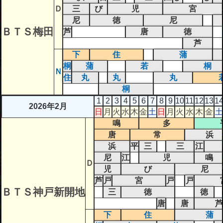
Ｄ
三
び
児
宮
尼
徳
尼
ＢＴＳ梅田
芦
唐
徳
芦
下
住
蒲
桐
蒲
若
桐
Ｎ
住
丸
丸
丸
桐
1
2
3
4
5
6
7
8
9
10
11
12
13
1
2026年2月
日
月
火
水
木
金
土
日
月
火
水
木
金
土
鳴
多
唐
常
浜
浜
平
三
三
江
尼
江
児
鳴
Ｄ
児
び
尼
芦
戸
宮
戸
戸
ＢＴＳ神戸新開地
三
徳
徳
唐
唐
芦
下
住
蒲