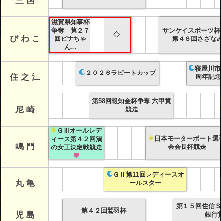
三 国
滋賀県知事杯
争奪 第２７
サンケイスポーツ
◇
び わ こ
回ビナちゃ
第４８回さざな
ん…
寝屋川市
２０２６ラピートカップ
住 之 江
周年記念
第58回報知金杯争奪 六甲賞
尼 崎
競走
ＧⅢオールレデ
日本モーターボート選
ィース第４２回渦
鳴 門
会会長杯競走
の女王決定戦競走
ＧⅡ第11回レディースオ
丸 亀
ールスター
第１５回住信Ｓ
第４２回鷲羽杯
児 島
銀行