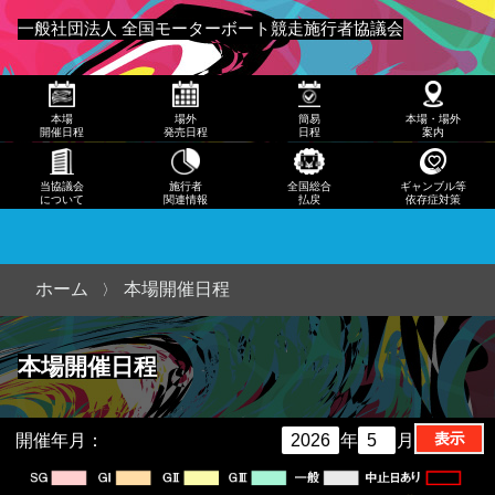
発売
一般社団法人 全国モーターボート競走施行者協議会
日程
メニュー
簡易
本場
場外
簡易
本場・場外
日程
開催日程
発売日程
日程
案内
本
当協議会
施行者
全国総合
ギャンブル等
について
関連情報
払戻
依存症対策
場・
場外
案内
ホーム
本場開催日程
当協
本場開催日程
議会
につ
いて
開催年月：
年
月
施行