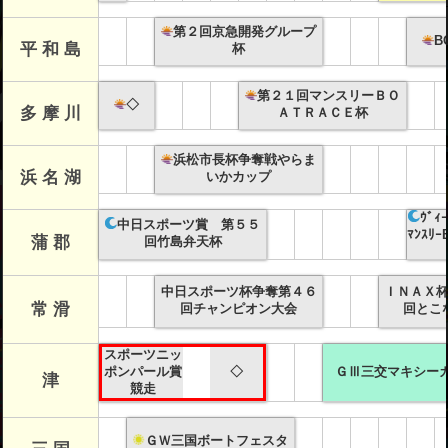
第２回京急開発グループ
B
平 和 島
杯
第２１回マンスリーＢＯ
◇
多 摩 川
ＡＴＲＡＣＥ杯
浜松市長杯争奪戦やらま
浜 名 湖
いかカップ
ｳﾞｨ
中日スポーツ賞 第５５
ﾏﾝｽﾘ
蒲 郡
回竹島弁天杯
中日スポーツ杯争奪第４６
ＩＮＡＸ
常 滑
回チャンピオン大会
回とこ
スポーツニッ
ポンパール賞
◇
ＧⅢ三交マキシー
津
競走
ＧＷ三国ボートフェスタ