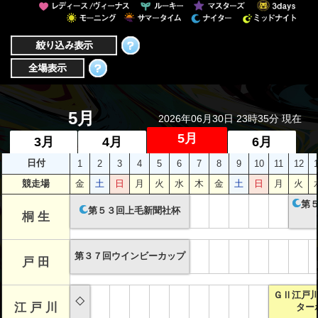
者関
連情
報
全国
総合
5月
2026年06月30日 23時35分 現在
払戻
5月
3月
4月
6月
日付
1
2
3
4
5
6
7
8
9
10
11
12
ギャ
競走場
金
土
日
月
火
水
木
金
土
日
月
火
ンブ
ル等
第
第５３回上毛新聞社杯
桐 生
依存
症対
第３７回ウインビーカップ
戸 田
策
ＧⅡ江戸
◇
江 戸 川
ター