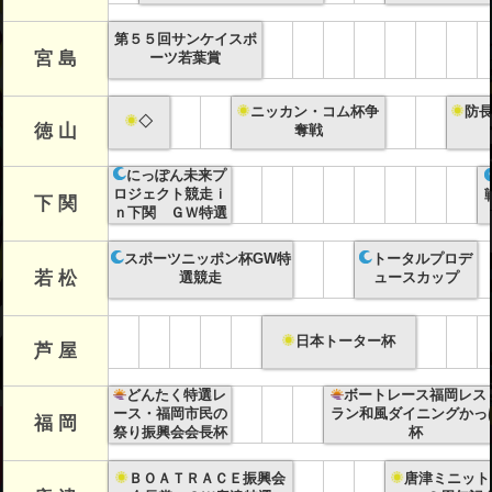
第５５回サンケイスポ
宮 島
ーツ若葉賞
ニッカン・コム杯争
防
◇
徳 山
奪戦
にっぽん未来プ
ロジェクト競走ｉ
下 関
ｎ下関 ＧＷ特選
スポーツニッポン杯GW特
トータルプロデ
若 松
選競走
ュースカップ
日本トーター杯
芦 屋
どんたく特選レ
ボートレース福岡レス
ース・福岡市民の
ラン和風ダイニングかっ
福 岡
祭り振興会会長杯
杯
ＢＯＡＴＲＡＣＥ振興会
唐津ミニット