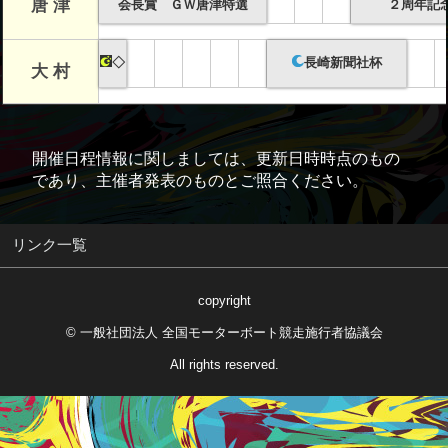
唐 津
会長賞 ＧＷ唐津特選
２周年記
◇
長崎新聞社杯
大 村
開催日程情報に関しましては、更新日時時点のもの
であり、主催者発表のものとご照合ください。
リンク一覧
copyright
© 一般社団法人 全国モーターボート競走施行者協議会
All rights reserved.