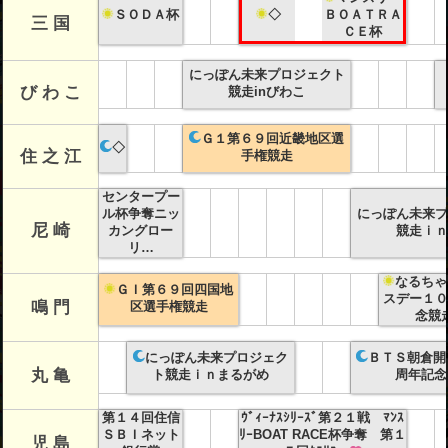
ＳＯＤＡ杯
◇
ＢＯＡＴＲＡ
三 国
ＣＥ杯
にっぽん未来プロジェクト
び わ こ
競走inびわこ
Ｇ１第６９回近畿地区選
◇
住 之 江
手権競走
センタープー
ル杯争奪ニッ
にっぽん未来プ
尼 崎
カングロー
競走ｉｎ
リ…
なるちゃ
ＧＩ第６９回四国地
スデー１０
鳴 門
区選手権競走
念競
にっぽん未来プロジェク
ＢＴＳ朝倉開
丸 亀
ト競走ｉｎまるがめ
周年記念
第１４回住信
ｳﾞｨｰﾅｽｼﾘｰｽﾞ第２１戦 ﾏﾝｽ
ＳＢＩネット
ﾘｰBOAT RACE杯争奪 第１
児 島