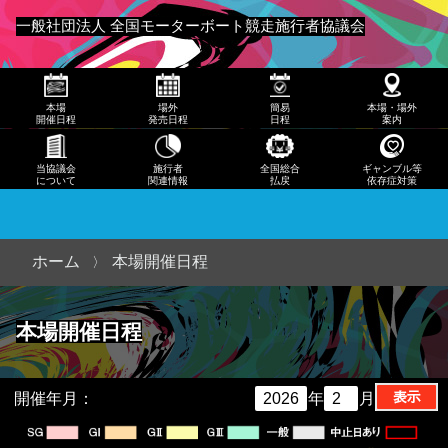
発売
一般社団法人 全国モーターボート競走施行者協議会
日程
メニュー
簡易
本場
場外
簡易
本場・場外
日程
開催日程
発売日程
日程
案内
本
当協議会
施行者
全国総合
ギャンブル等
について
関連情報
払戻
依存症対策
場・
場外
案内
ホーム
本場開催日程
当協
本場開催日程
議会
につ
いて
開催年月：
年
月
施行