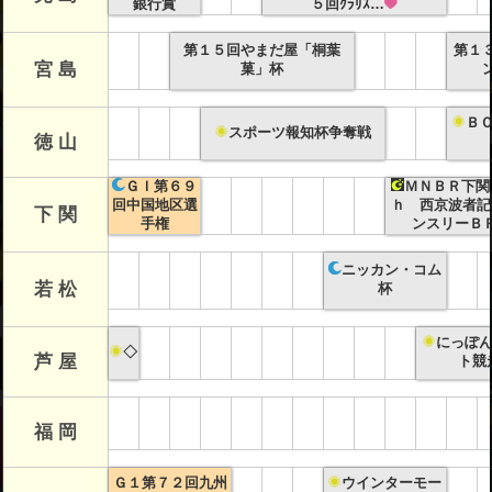
銀行賞
５回ｸﾗﾘｽ…
第１５回やまだ屋「桐葉
第１
宮 島
菓」杯
Ｂ
スポーツ報知杯争奪戦
徳 山
ＧＩ第６９
ＭＮＢＲ下関
回中国地区選
ｈ 西京波者記
下 関
手権
ンスリーＢ
ニッカン・コム
若 松
杯
にっぽ
◇
芦 屋
ト競
福 岡
Ｇ１第７２回九州
ウインターモー