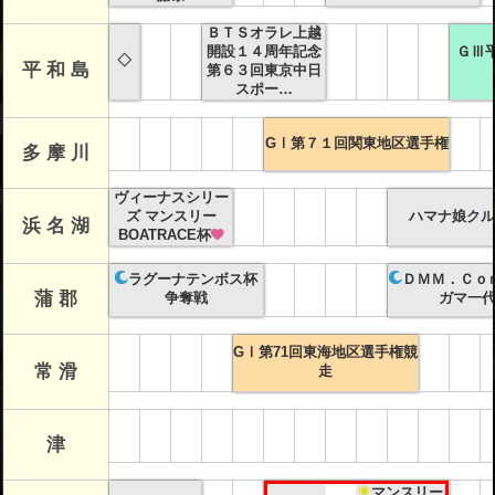
ＢＴＳオラレ上越
開設１４周年記念
ＧⅢ
◇
平 和 島
第６３回東京中日
スポー…
GⅠ第７１回関東地区選手権
多 摩 川
ヴィーナスシリー
ズ マンスリー
ハマナ娘クル
浜 名 湖
BOATRACE杯
ラグーナテンボス杯
ＤＭＭ．Ｃｏ
蒲 郡
争奪戦
ガマ一
GⅠ第71回東海地区選手権競
常 滑
走
津
マンスリー