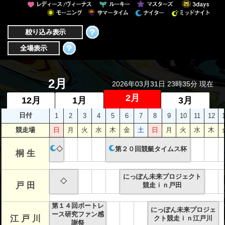
者関
連情
報
全国
総合
2月
2026年03月31日 23時35分 現在
払戻
2月
12月
1月
3月
日付
1
2
3
4
5
6
7
8
9
10
11
12
ギャ
競走場
日
月
火
水
木
金
土
日
月
火
水
木
ンブ
ル等
◇
第２０回競艇タイムス杯
桐 生
依存
症対
にっぽん未来プロジェクト
◇
戸 田
競走ｉｎ戸田
策
第１４回ボートレ
にっぽん未来プロジェ
ース研究ファン感
江 戸 川
クト競走ｉｎ江戸川
謝祭