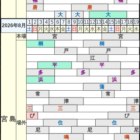
福
福
唐
唐
大
大
大
1
2
3
4
5
6
7
8
9
10
11
12
13
14
15
16
17
18
19
2026年8月
土
日
月
火
水
木
金
土
日
月
火
水
木
金
土
日
月
火
水
本場
宮
宮
桐
桐
戸
戸
江
平
平
多
多
多
浜
浜
蒲
常
常
津
津
三
三
三
び
び
宮 島
場外
住
住
尼
尼
尼
鳴
鳴