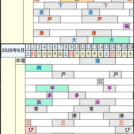
下
下
若
若
芦
芦
福
唐
唐
大
大
1
2
3
4
5
6
7
8
9
10
11
12
13
14
15
16
17
18
19
2026年8月
土
日
月
火
水
木
金
土
日
月
火
水
木
金
土
日
月
火
水
本場
蒲
桐
戸
戸
江
平
平
多
多
浜
浜
常
常
津
津
三
三
三
び
び