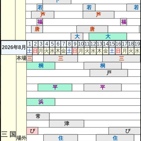
下
若
若
若
芦
芦
福
福
唐
唐
大
大
1
2
3
4
5
6
7
8
9
10
11
12
13
14
15
16
17
18
19
2026年8月
土
日
月
火
水
木
金
土
日
月
火
水
木
金
土
日
月
火
水
本場
三
三
三
桐
桐
戸
平
平
浜
常
津
び
び
三 国
場外
住
住