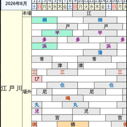
1
2
3
4
5
6
7
8
9
10
11
12
13
14
15
16
17
1
2026年8月
土
日
月
火
水
木
金
土
日
月
火
水
木
金
土
日
月
本場
江
桐
桐
戸
戸
平
平
多
多
多
浜
浜
蒲
常
常
津
津
三
三
三
び
住
住
江 戸 川
場外
尼
尼
鳴
丸
丸
児
児
宮
宮
徳
徳