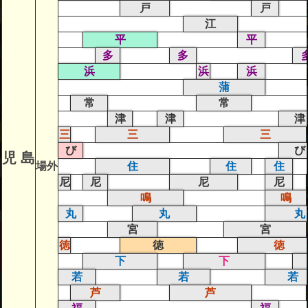
戸
戸
江
平
平
多
多
浜
浜
浜
蒲
常
常
津
津
津
三
三
三
び
び
児 島
場外
住
住
住
尼
尼
尼
尼
鳴
鳴
丸
丸
丸
宮
宮
徳
徳
徳
下
下
若
若
若
芦
芦