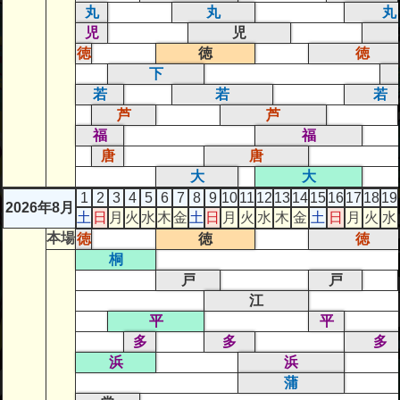
丸
丸
丸
児
児
徳
徳
徳
下
若
若
若
芦
芦
福
福
唐
唐
大
大
1
2
3
4
5
6
7
8
9
10
11
12
13
14
15
16
17
18
19
2026年8月
土
日
月
火
水
木
金
土
日
月
火
水
木
金
土
日
月
火
水
本場
徳
徳
徳
桐
戸
戸
江
平
平
多
多
多
浜
浜
蒲