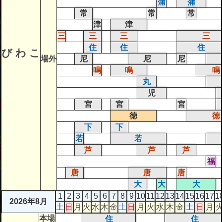
蒲
蒲
常
常
常
津
津
三
三
三
三
住
住
住
び わ こ
場外
尼
尼
尼
鳴
鳴
鳴
丸
児
宮
宮
宮
徳
徳
下
下
若
若
芦
芦
芦
福
唐
唐
唐
大
大
大
1
2
3
4
5
6
7
8
9
10
11
12
13
14
15
16
17
1
2026年8月
土
日
月
火
水
木
金
土
日
月
火
水
木
金
土
日
月
本場
住
住