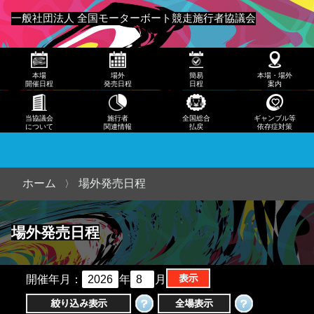
発売
一般社団法人 全国モーターボート競走施行者協議会
日程
メニュー
簡易
本場
場外
簡易
本場・場外
日程
開催日程
発売日程
日程
案内
本
当協議会
施行者
全国総合
ギャンブル等
について
関連情報
払戻
依存症対策
場・
場外
案内
ホーム
場外発売日程
当協
場外発売日程
議会
につ
いて
開催年月：
年
月
施行