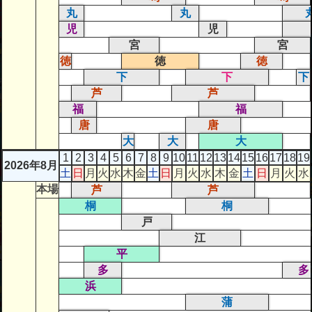
丸
丸
児
児
宮
宮
徳
徳
徳
下
下
下
芦
芦
福
福
唐
唐
大
大
大
1
2
3
4
5
6
7
8
9
10
11
12
13
14
15
16
17
18
19
2026年8月
土
日
月
火
水
木
金
土
日
月
火
水
木
金
土
日
月
火
水
本場
芦
芦
桐
桐
戸
江
平
多
多
浜
蒲