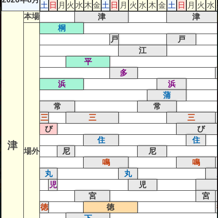
土
日
月
火
水
木
金
土
日
月
火
水
木
金
土
日
月
火
水
本場
津
津
桐
戸
戸
江
平
多
浜
浜
蒲
常
常
三
三
三
び
び
住
住
津
場外
尼
尼
鳴
鳴
丸
丸
児
児
宮
宮
徳
徳