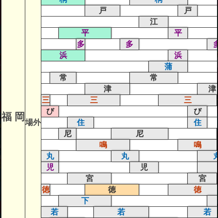
戸
戸
江
平
平
多
多
浜
浜
蒲
常
常
津
津
三
三
三
び
び
福 岡
場外
住
住
尼
尼
鳴
鳴
丸
丸
児
児
宮
宮
徳
徳
徳
下
若
若
若