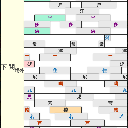
戸
戸
江
平
平
多
多
多
浜
浜
蒲
常
常
常
津
津
三
三
三
び
び
下 関
場外
住
住
尼
尼
尼
鳴
鳴
丸
丸
丸
児
児
宮
宮
徳
徳
徳
若
若
若
芦
芦