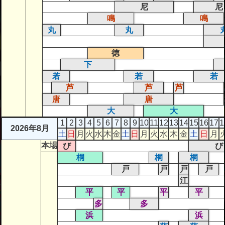
尼
尼
鳴
鳴
丸
丸
徳
下
若
若
若
芦
芦
芦
唐
唐
大
大
1
2
3
4
5
6
7
8
9
10
11
12
13
14
15
16
17
1
2026年8月
土
日
月
火
水
木
金
土
日
月
火
水
木
金
土
日
月
本場
び
び
桐
桐
桐
戸
戸
戸
戸
江
平
平
平
平
多
多
浜
浜