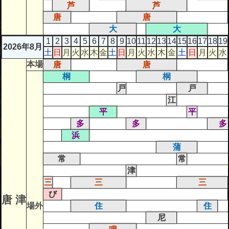
芦
芦
唐
唐
大
大
1
2
3
4
5
6
7
8
9
10
11
12
13
14
15
16
17
18
19
2026年8月
土
日
月
火
水
木
金
土
日
月
火
水
木
金
土
日
月
火
水
本場
唐
唐
桐
桐
戸
戸
江
平
平
多
多
多
浜
蒲
常
常
津
三
三
三
び
唐 津
場外
住
住
尼