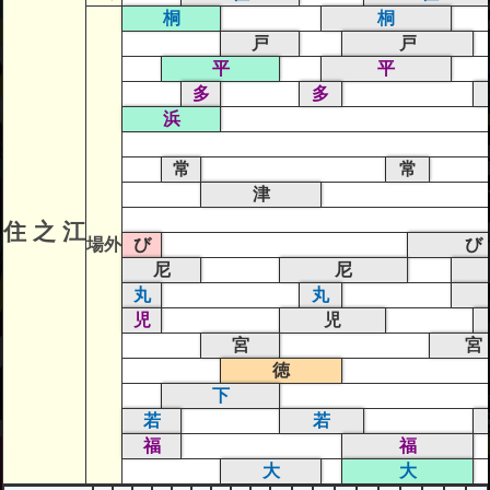
桐
桐
戸
戸
平
平
多
多
浜
常
常
津
住 之 江
場外
び
び
尼
尼
丸
丸
児
児
宮
宮
徳
下
若
若
福
福
大
大