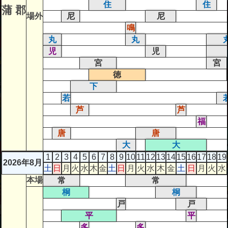
住
住
蒲 郡
場外
尼
尼
鳴
丸
丸
児
児
宮
宮
徳
下
若
芦
芦
福
唐
唐
大
大
1
2
3
4
5
6
7
8
9
10
11
12
13
14
15
16
17
18
19
2026年8月
土
日
月
火
水
木
金
土
日
月
火
水
木
金
土
日
月
火
水
本場
常
常
桐
桐
戸
戸
平
平
多
多