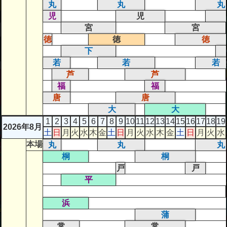
丸
丸
丸
児
児
宮
宮
徳
徳
徳
下
若
若
若
芦
芦
福
福
唐
唐
大
大
1
2
3
4
5
6
7
8
9
10
11
12
13
14
15
16
17
18
19
2026年8月
土
日
月
火
水
木
金
土
日
月
火
水
木
金
土
日
月
火
水
本場
丸
丸
丸
桐
桐
戸
戸
平
浜
蒲
常
常