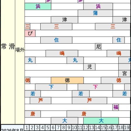
浜
浜
蒲
津
津
三
三
三
び
住
住
常 滑
尼
場外
鳴
鳴
丸
丸
児
宮
徳
徳
徳
下
下
若
若
若
芦
芦
福
唐
唐
大
大
1
2
3
4
5
6
7
8
9
10
11
12
13
14
15
16
17
18
19
2026年8月