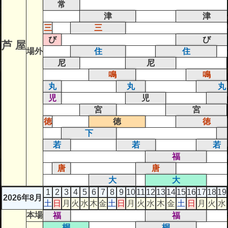
常
津
津
三
三
び
び
芦 屋
場外
住
住
尼
尼
鳴
鳴
丸
丸
丸
児
児
宮
宮
徳
徳
徳
下
若
若
若
福
唐
唐
大
大
1
2
3
4
5
6
7
8
9
10
11
12
13
14
15
16
17
18
19
2026年8月
土
日
月
火
水
木
金
土
日
月
火
水
木
金
土
日
月
火
水
本場
福
福
桐
桐