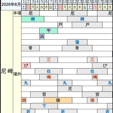
1
2
3
4
5
6
7
8
9
10
11
12
13
14
15
16
17
18
19
2026年8月
土
日
月
火
水
木
金
土
日
月
火
水
木
金
土
日
月
火
水
本場
尼
尼
尼
桐
桐
戸
戸
平
浜
蒲
常
常
三
三
び
び
尼 崎
住
住
場外
鳴
鳴
丸
丸
丸
児
宮
宮
徳
徳
徳
下
若
若
若