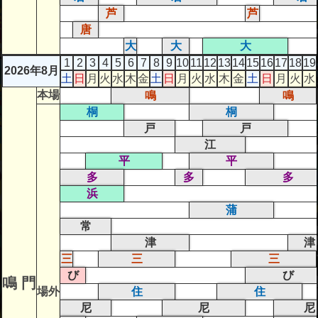
芦
芦
唐
大
大
大
1
2
3
4
5
6
7
8
9
10
11
12
13
14
15
16
17
18
19
2026年8月
土
日
月
火
水
木
金
土
日
月
火
水
木
金
土
日
月
火
水
本場
鳴
鳴
桐
桐
戸
戸
江
平
平
多
多
多
浜
蒲
常
津
津
三
三
三
び
び
鳴 門
場外
住
住
尼
尼
尼