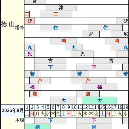
常
津
三
三
び
び
徳 山
場外
住
住
尼
尼
鳴
鳴
丸
丸
丸
児
児
宮
宮
下
下
若
若
若
芦
芦
福
福
唐
唐
大
大
1
2
3
4
5
6
7
8
9
10
11
12
13
14
15
16
17
18
19
2026年8月
土
日
月
火
水
木
金
土
日
月
火
水
木
金
土
日
月
火
水
本場
下
下
桐
桐