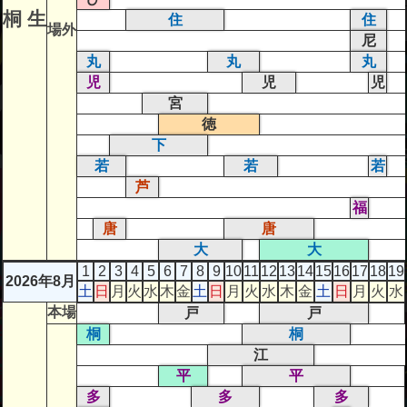
桐 生
住
住
場外
尼
丸
丸
丸
児
児
児
宮
徳
下
若
若
若
芦
福
唐
唐
大
大
1
2
3
4
5
6
7
8
9
10
11
12
13
14
15
16
17
18
19
2026年8月
土
日
月
火
水
木
金
土
日
月
火
水
木
金
土
日
月
火
水
本場
戸
戸
桐
桐
江
平
平
多
多
多