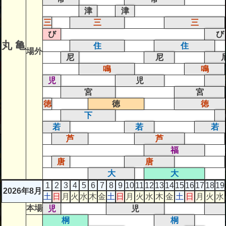
津
津
三
三
三
び
び
丸 亀
住
住
場外
尼
尼
鳴
鳴
児
児
宮
宮
徳
徳
徳
下
若
若
若
芦
芦
福
唐
唐
大
大
1
2
3
4
5
6
7
8
9
10
11
12
13
14
15
16
17
18
19
2026年8月
土
日
月
火
水
木
金
土
日
月
火
水
木
金
土
日
月
火
水
本場
児
児
桐
桐