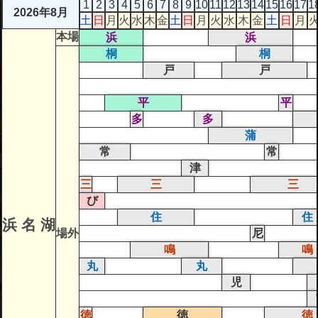
1
2
3
4
5
6
7
8
9
10
11
12
13
14
15
16
17
1
2026年8月
土
日
月
火
水
木
金
土
日
月
火
水
木
金
土
日
月
本場
浜
浜
桐
桐
戸
戸
平
平
多
多
蒲
常
常
津
三
三
三
び
住
住
浜 名 湖
場外
尼
鳴
鳴
丸
丸
児
徳
徳
徳