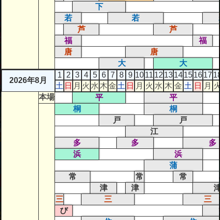
下
若
若
芦
芦
福
福
唐
唐
大
大
1
2
3
4
5
6
7
8
9
10
11
12
13
14
15
16
17
1
2026年8月
土
日
月
火
水
木
金
土
日
月
火
水
木
金
土
日
月
本場
平
平
桐
桐
戸
戸
江
多
多
多
浜
浜
蒲
常
常
常
津
津
三
三
三
び