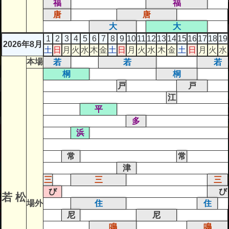
福
福
唐
唐
大
大
1
2
3
4
5
6
7
8
9
10
11
12
13
14
15
16
17
18
19
2026年8月
土
日
月
火
水
木
金
土
日
月
火
水
木
金
土
日
月
火
水
本場
若
若
若
桐
桐
戸
戸
江
平
多
浜
常
常
津
三
三
三
び
び
若 松
場外
住
住
尼
尼
鳴
鳴