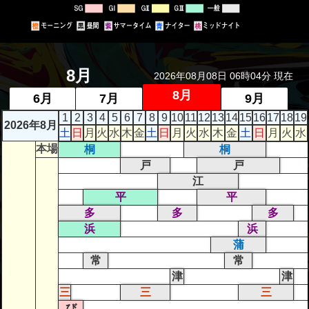
者関
連情
報
8月
2026年08月08日 06時04分 現在
全国
8月
6月
7月
9月
総合
1
2
3
4
5
6
7
8
9
10
11
12
13
14
15
16
17
18
19
払戻
2026年8月
土
日
月
火
水
木
金
土
日
月
火
水
木
金
土
日
月
火
水
本場
桐
桐
ギャ
戸
戸
ンブ
江
平
平
ル等
多
多
多
依存
浜
浜
症対
蒲
策
常
常
津
津
三
三
三
び