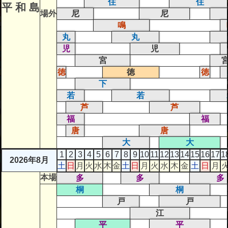
住
住
平 和 島
場外
尼
尼
鳴
丸
丸
児
児
宮
徳
徳
徳
下
若
若
芦
芦
福
福
唐
唐
大
大
1
2
3
4
5
6
7
8
9
10
11
12
13
14
15
16
17
1
2026年8月
土
日
月
火
水
木
金
土
日
月
火
水
木
金
土
日
月
本場
多
多
多
桐
桐
戸
戸
江
平
平