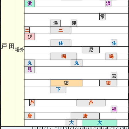
浜
浜
常
津
津
三
三
び
住
住
戸 田
場外
尼
鳴
鳴
丸
丸
児
宮
徳
徳
下
芦
芦
福
唐
唐
大
大