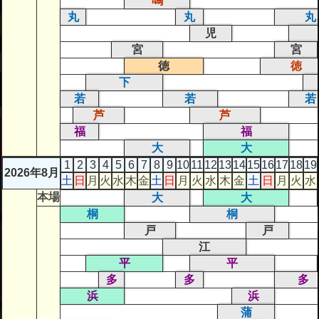
鳴
丸
丸
丸
児
宮
宮
徳
徳
下
若
若
若
芦
芦
福
福
大
大
1
2
3
4
5
6
7
8
9
10
11
12
13
14
15
16
17
18
19
2026年8月
土
日
月
火
水
木
金
土
日
月
火
水
木
金
土
日
月
火
水
本場
大
大
桐
桐
戸
戸
江
平
平
多
多
多
浜
浜
蒲