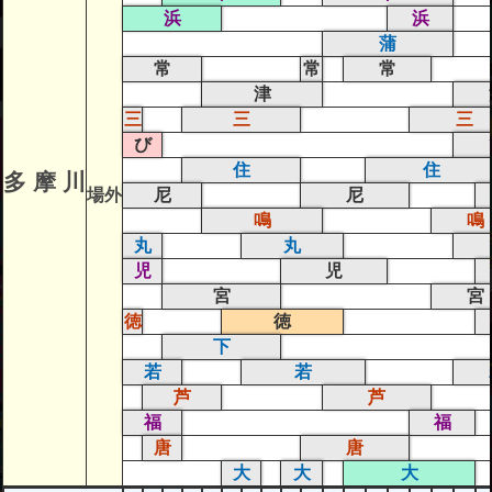
浜
浜
蒲
常
常
常
津
三
三
三
び
住
住
多 摩 川
場外
尼
尼
鳴
鳴
丸
丸
児
児
宮
宮
徳
徳
下
若
若
芦
芦
福
福
唐
唐
大
大
大