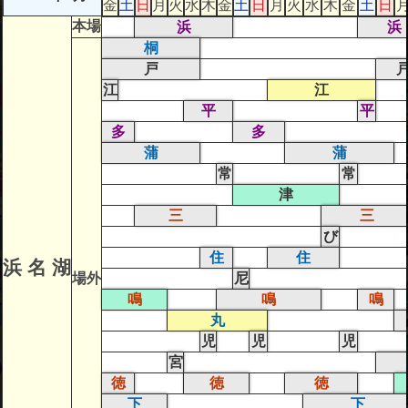
金
土
日
月
火
水
木
金
土
日
月
火
水
木
金
土
日
本場
浜
浜
桐
戸
江
江
平
平
多
多
蒲
蒲
常
常
津
三
三
び
住
住
浜 名 湖
場外
尼
鳴
鳴
鳴
丸
児
児
児
宮
徳
徳
徳
下
下