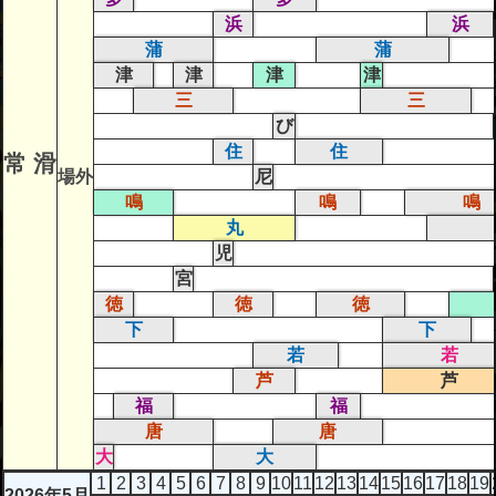
浜
浜
蒲
蒲
津
津
津
津
三
三
び
住
住
常 滑
場外
尼
鳴
鳴
鳴
丸
児
宮
徳
徳
徳
下
下
若
若
芦
芦
福
福
唐
唐
大
大
1
2
3
4
5
6
7
8
9
10
11
12
13
14
15
16
17
18
19
2026年5月