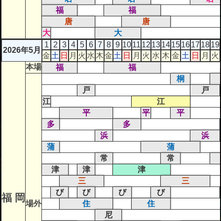
福
福
唐
唐
大
大
1
2
3
4
5
6
7
8
9
10
11
12
13
14
15
16
17
18
19
2026年5月
金
土
日
月
火
水
木
金
土
日
月
火
水
木
金
土
日
月
火
本場
福
福
桐
戸
戸
江
江
平
平
平
多
多
浜
浜
蒲
蒲
常
常
津
津
津
三
三
び
び
び
び
福 岡
場外
住
住
尼