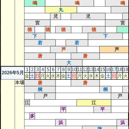
鳴
鳴
鳴
丸
児
児
宮
宮
徳
徳
徳
徳
下
下
若
若
芦
芦
唐
唐
大
1
2
3
4
5
6
7
8
9
10
11
12
13
14
15
16
17
18
19
2026年5月
金
土
日
月
火
水
木
金
土
日
月
火
水
木
金
土
日
月
火
本場
唐
唐
桐
桐
戸
戸
江
江
平
平
多
浜
浜