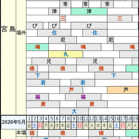
常
常
常
津
津
三
三
び
び
び
宮 島
場外
住
住
尼
尼
鳴
鳴
鳴
丸
児
児
徳
徳
徳
下
下
若
若
芦
芦
福
福
唐
唐
大
1
2
3
4
5
6
7
8
9
10
11
12
13
14
15
16
17
18
19
2026年5月
金
土
日
月
火
水
木
金
土
日
月
火
水
木
金
土
日
月
火
本場
徳
徳
徳