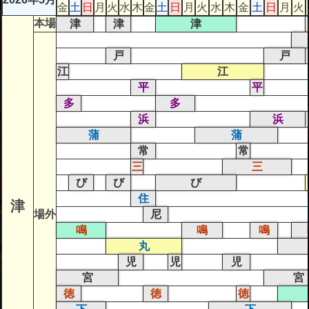
金
土
日
月
火
水
木
金
土
日
月
火
水
木
金
土
日
月
火
本場
津
津
津
戸
戸
江
江
平
平
多
多
浜
浜
蒲
蒲
常
常
三
三
び
び
び
住
津
場外
尼
鳴
鳴
鳴
丸
児
児
児
宮
宮
徳
徳
徳