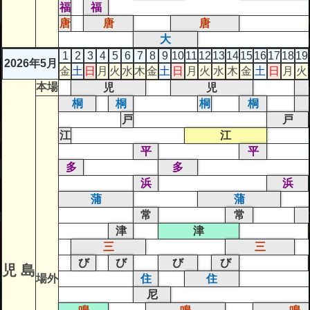
福
福
唐
唐
唐
大
1
2
3
4
5
6
7
8
9
10
11
12
13
14
15
16
17
18
19
2026年5月
金
土
日
月
火
水
木
金
土
日
月
火
水
木
金
土
日
月
火
本場
児
児
桐
桐
桐
桐
戸
戸
江
江
平
平
多
多
浜
浜
蒲
蒲
常
常
津
津
三
三
び
び
び
び
児 島
場外
住
住
尼