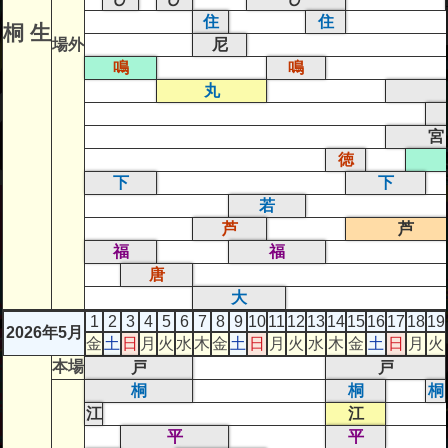
住
住
桐 生
場外
尼
鳴
鳴
丸
宮
徳
下
下
若
芦
芦
福
福
唐
大
1
2
3
4
5
6
7
8
9
10
11
12
13
14
15
16
17
18
19
2026年5月
金
土
日
月
火
水
木
金
土
日
月
火
水
木
金
土
日
月
火
本場
戸
戸
桐
桐
桐
江
江
平
平