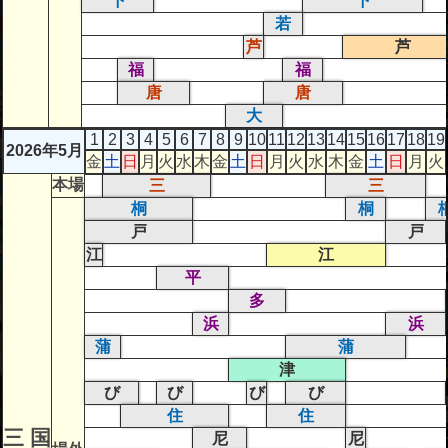
下
下
若
芦
芦
福
福
唐
唐
大
1
2
3
4
5
6
7
8
9
10
11
12
13
14
15
16
17
18
19
2026年5月
金
土
日
月
火
水
木
金
土
日
月
火
水
木
金
土
日
月
火
本場
三
三
桐
桐
戸
戸
江
江
平
多
浜
浜
蒲
蒲
津
び
び
び
び
住
住
三 国
尼
尼