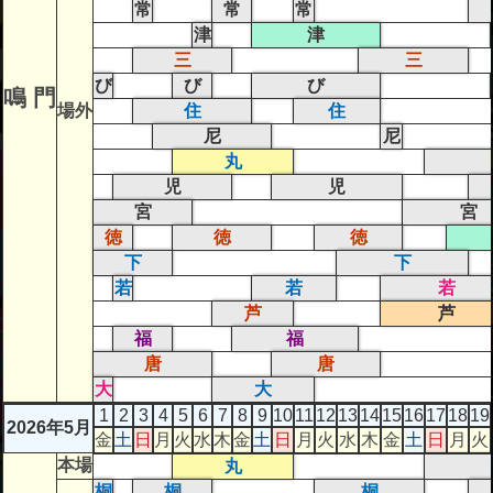
常
常
常
津
津
三
三
び
び
び
鳴 門
場外
住
住
尼
尼
丸
児
児
宮
宮
徳
徳
徳
下
下
若
若
若
芦
芦
福
福
唐
唐
大
大
1
2
3
4
5
6
7
8
9
10
11
12
13
14
15
16
17
18
19
2026年5月
金
土
日
月
火
水
木
金
土
日
月
火
水
木
金
土
日
月
火
本場
丸
桐
桐
桐