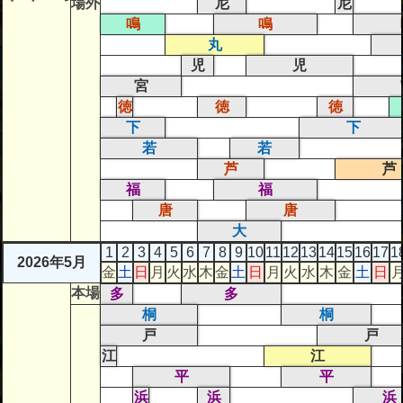
場外
尼
尼
鳴
鳴
丸
児
児
宮
徳
徳
徳
下
下
若
若
芦
芦
福
福
唐
唐
大
1
2
3
4
5
6
7
8
9
10
11
12
13
14
15
16
17
1
2026年5月
金
土
日
月
火
水
木
金
土
日
月
火
水
木
金
土
日
本場
多
多
桐
桐
戸
戸
江
江
平
平
浜
浜
浜