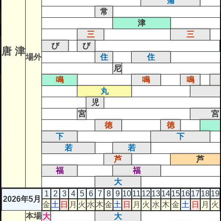
蒲
常
津
三
三
び
び
唐 津
場外
住
住
尼
鳴
鳴
鳴
丸
児
宮
宮
徳
徳
下
下
若
若
芦
芦
福
福
大
1
2
3
4
5
6
7
8
9
10
11
12
13
14
15
16
17
18
19
2026年5月
金
土
日
月
火
水
木
金
土
日
月
火
水
木
金
土
日
月
火
本場
大
大