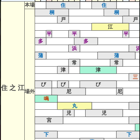
本場
住
住
桐
桐
戸
戸
江
平
平
平
多
多
浜
蒲
蒲
常
常
津
津
三
び
び
び
住 之 江
場外
尼
尼
鳴
丸
児
児
宮
下
下