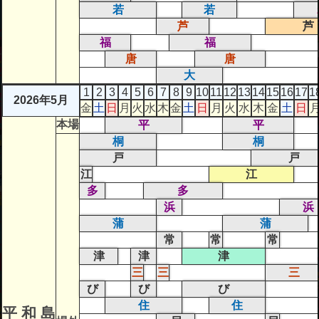
若
若
芦
芦
福
福
唐
唐
大
1
2
3
4
5
6
7
8
9
10
11
12
13
14
15
16
17
1
2026年5月
金
土
日
月
火
水
木
金
土
日
月
火
水
木
金
土
日
本場
平
平
桐
桐
戸
戸
江
江
多
多
浜
浜
蒲
蒲
常
常
常
津
津
津
三
三
三
び
び
び
住
住
平 和 島