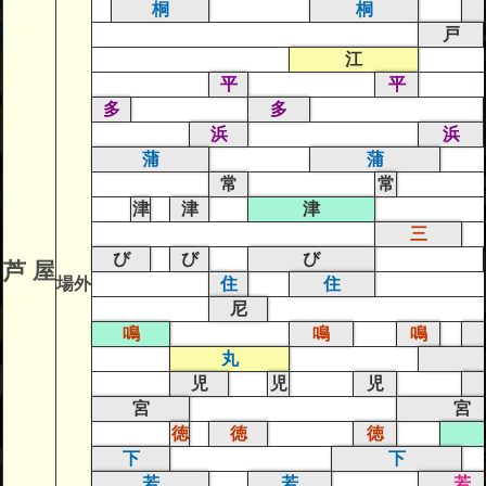
桐
桐
戸
江
平
平
多
多
浜
浜
蒲
蒲
常
常
津
津
津
三
び
び
び
芦 屋
場外
住
住
尼
鳴
鳴
鳴
丸
児
児
児
宮
宮
徳
徳
徳
下
下
若
若
若