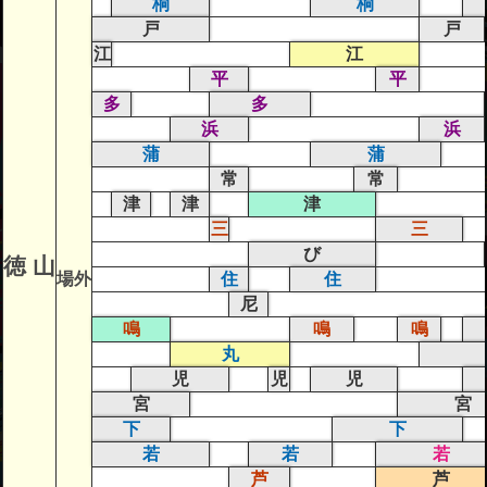
桐
桐
戸
戸
江
江
平
平
多
多
浜
浜
蒲
蒲
常
常
津
津
津
三
三
び
徳 山
場外
住
住
尼
鳴
鳴
鳴
丸
児
児
児
宮
宮
下
下
若
若
若
芦
芦