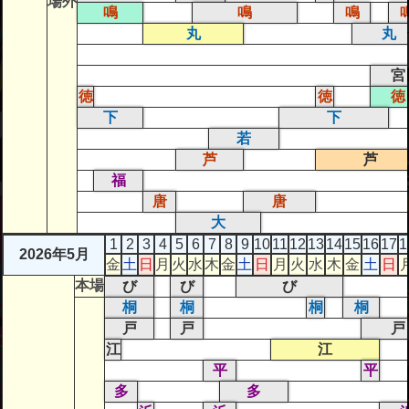
場外
鳴
鳴
鳴
丸
丸
宮
徳
徳
徳
下
下
若
芦
芦
福
唐
唐
大
1
2
3
4
5
6
7
8
9
10
11
12
13
14
15
16
17
1
2026年5月
金
土
日
月
火
水
木
金
土
日
月
火
水
木
金
土
日
本場
び
び
び
桐
桐
桐
桐
戸
戸
戸
江
江
平
平
多
多