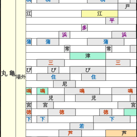
戸
江
江
平
多
浜
浜
蒲
蒲
蒲
常
常
津
三
三
び
び
び
丸 亀
場外
住
住
尼
鳴
鳴
鳴
鳴
児
児
宮
宮
宮
徳
徳
徳
下
下
下
若
芦
芦