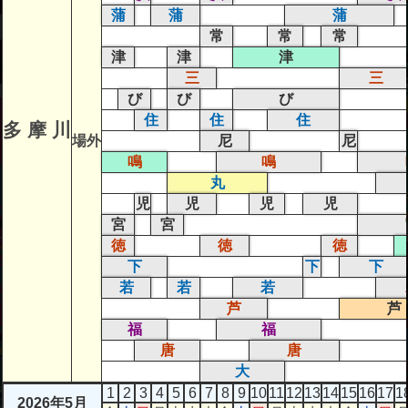
蒲
蒲
蒲
常
常
常
津
津
津
三
三
び
び
び
住
住
住
多 摩 川
場外
尼
尼
鳴
鳴
丸
児
児
児
児
宮
宮
徳
徳
徳
下
下
下
若
若
若
芦
芦
福
福
唐
唐
大
1
2
3
4
5
6
7
8
9
10
11
12
13
14
15
16
17
1
2026年5月