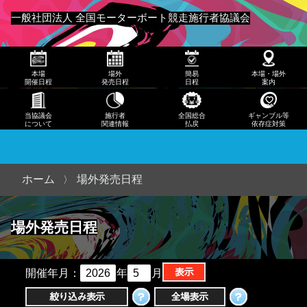
発売
一般社団法人 全国モーターボート競走施行者協議会
日程
メニュー
簡易
本場
場外
簡易
本場・場外
日程
開催日程
発売日程
日程
案内
本
当協議会
施行者
全国総合
ギャンブル等
について
関連情報
払戻
依存症対策
場・
場外
案内
ホーム
場外発売日程
当協
場外発売日程
議会
につ
いて
開催年月：
年
月
施行