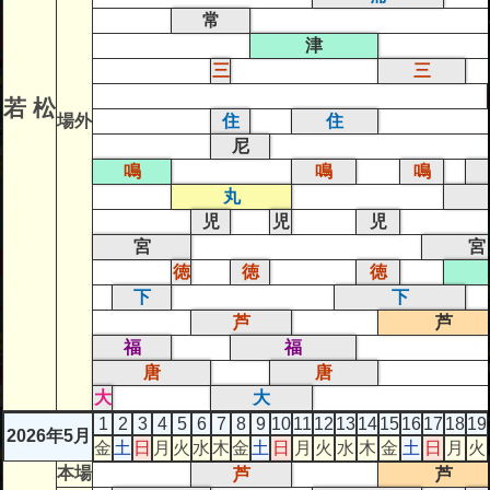
常
津
三
三
若 松
場外
住
住
尼
鳴
鳴
鳴
丸
児
児
児
宮
宮
徳
徳
徳
下
下
芦
芦
福
福
唐
唐
大
大
1
2
3
4
5
6
7
8
9
10
11
12
13
14
15
16
17
18
19
2026年5月
金
土
日
月
火
水
木
金
土
日
月
火
水
木
金
土
日
月
火
本場
芦
芦