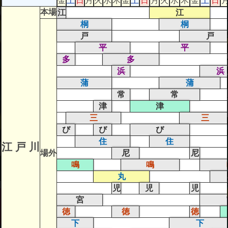
金
土
日
月
火
水
木
金
土
日
月
火
水
木
金
土
日
本場
江
江
桐
桐
戸
戸
平
平
多
多
浜
浜
蒲
蒲
常
常
津
津
三
三
び
び
び
住
住
江 戸 川
場外
尼
尼
鳴
鳴
丸
児
児
児
宮
徳
徳
徳
下
下