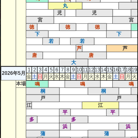
丸
児
児
宮
宮
徳
徳
徳
下
下
若
若
芦
芦
唐
唐
大
1
2
3
4
5
6
7
8
9
10
11
12
13
14
15
16
17
18
19
2026年5月
金
土
日
月
火
水
木
金
土
日
月
火
水
木
金
土
日
月
火
本場
鳴
鳴
鳴
桐
桐
戸
戸
江
江
平
平
多
多
浜
浜
蒲
蒲