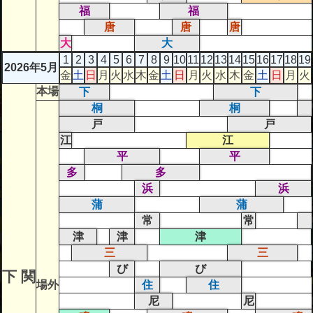
福
福
唐
唐
唐
大
大
1
2
3
4
5
6
7
8
9
10
11
12
13
14
15
16
17
18
19
2026年5月
金
土
日
月
火
水
木
金
土
日
月
火
水
木
金
土
日
月
火
本場
下
下
桐
桐
戸
戸
江
江
平
平
多
多
浜
浜
蒲
蒲
常
常
津
津
津
三
三
び
び
下 関
場外
住
住
尼
尼