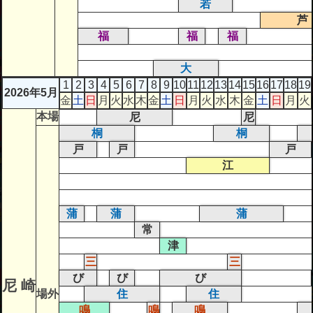
若
芦
福
福
福
大
1
2
3
4
5
6
7
8
9
10
11
12
13
14
15
16
17
18
19
2026年5月
金
土
日
月
火
水
木
金
土
日
月
火
水
木
金
土
日
月
火
本場
尼
尼
桐
桐
戸
戸
戸
江
蒲
蒲
蒲
常
津
三
三
び
び
び
尼 崎
場外
住
住
鳴
鳴
鳴