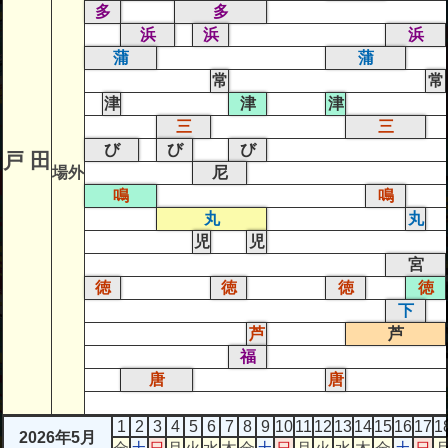
多
多
浜
浜
浜
蒲
蒲
常
常
津
津
津
三
三
び
び
び
戸 田
場外
尼
鳴
鳴
丸
丸
児
児
宮
徳
徳
徳
徳
下
芦
芦
福
唐
唐
1
2
3
4
5
6
7
8
9
10
11
12
13
14
15
16
17
1
2026年5月