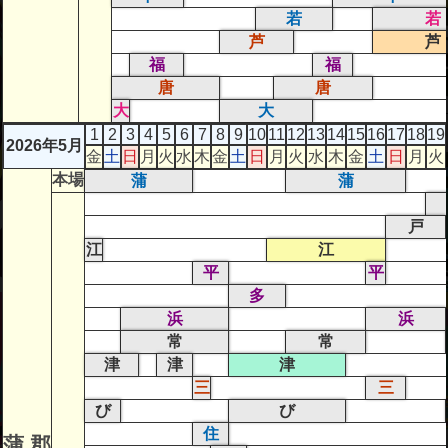
若
若
芦
芦
福
福
唐
唐
大
大
1
2
3
4
5
6
7
8
9
10
11
12
13
14
15
16
17
18
19
2026年5月
金
土
日
月
火
水
木
金
土
日
月
火
水
木
金
土
日
月
火
本場
蒲
蒲
戸
江
江
平
平
多
浜
浜
常
常
津
津
津
三
三
び
び
住
蒲 郡