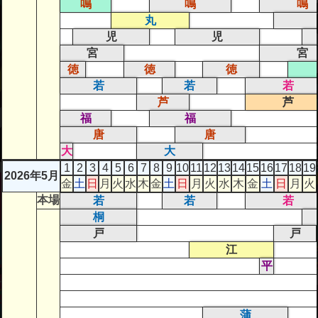
鳴
鳴
鳴
丸
児
児
宮
宮
徳
徳
徳
若
若
若
芦
芦
福
福
唐
唐
大
大
1
2
3
4
5
6
7
8
9
10
11
12
13
14
15
16
17
18
19
2026年5月
金
土
日
月
火
水
木
金
土
日
月
火
水
木
金
土
日
月
火
本場
若
若
若
桐
戸
戸
江
平
蒲