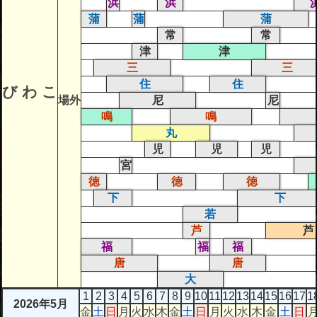
浜
浜
蒲
蒲
蒲
常
常
津
津
三
三
住
住
び わ こ
場外
尼
尼
鳴
鳴
丸
児
児
児
宮
徳
徳
徳
下
下
若
芦
芦
福
福
福
唐
唐
大
1
2
3
4
5
6
7
8
9
10
11
12
13
14
15
16
17
1
2026年5月
金
土
日
月
火
水
木
金
土
日
月
火
水
木
金
土
日