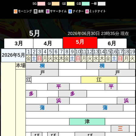
者関
連情
報
5月
2026年06月30日 23時35分 現在
全国
5月
3月
4月
6月
総合
1
2
3
4
5
6
7
8
9
10
11
12
13
14
15
16
17
18
19
払戻
2026年5月
金
土
日
月
火
水
木
金
土
日
月
火
水
木
金
土
日
月
火
本場
桐
桐
ギャ
戸
戸
ンブ
江
江
平
平
ル等
多
多
依存
浜
浜
症対
蒲
蒲
策
津
三
び
び
び