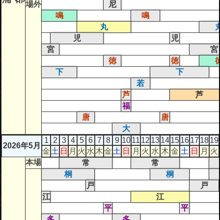
場外
尼
鳴
鳴
丸
児
児
宮
宮
徳
徳
下
下
若
芦
芦
福
唐
唐
大
1
2
3
4
5
6
7
8
9
10
11
12
13
14
15
16
17
18
19
2026年5月
金
土
日
月
火
水
木
金
土
日
月
火
水
木
金
土
日
月
火
本場
常
常
桐
桐
戸
戸
江
江
平
平
多
多