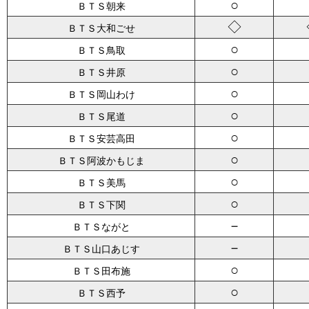
○
ＢＴＳ朝来
◇
ＢＴＳ大和ごせ
○
ＢＴＳ鳥取
○
ＢＴＳ井原
○
ＢＴＳ岡山わけ
○
ＢＴＳ尾道
○
ＢＴＳ安芸高田
○
ＢＴＳ阿波かもじま
○
ＢＴＳ美馬
○
ＢＴＳ下関
－
ＢＴＳながと
－
ＢＴＳ山口あじす
○
ＢＴＳ田布施
○
ＢＴＳ西予