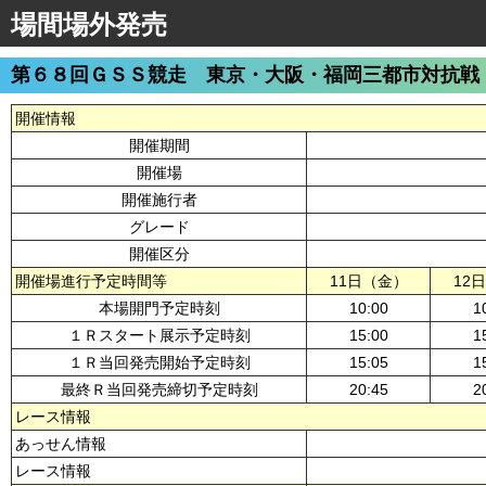
場間場外発売
第６８回ＧＳＳ競走 東京・大阪・福岡三都市対抗戦
開催情報
開催期間
開催場
開催施行者
グレード
開催区分
開催場進行予定時間等
11日（金）
12
本場開門予定時刻
10:00
1
１Ｒスタート展示予定時刻
15:00
1
１Ｒ当回発売開始予定時刻
15:05
1
最終Ｒ当回発売締切予定時刻
20:45
2
レース情報
あっせん情報
レース情報