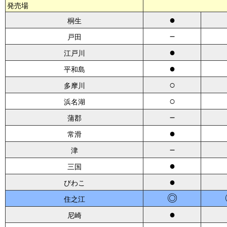
発売場
●
桐生
－
戸田
●
江戸川
●
平和島
○
多摩川
○
浜名湖
－
蒲郡
●
常滑
－
津
●
三国
●
びわこ
◎
住之江
●
尼崎