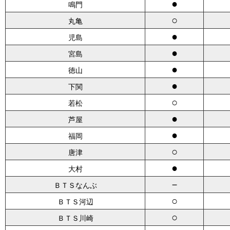
●
鳴門
○
丸亀
●
児島
●
宮島
●
徳山
●
下関
○
若松
●
芦屋
●
福岡
○
唐津
●
大村
－
ＢＴＳなんぶ
○
ＢＴＳ河辺
○
ＢＴＳ川崎