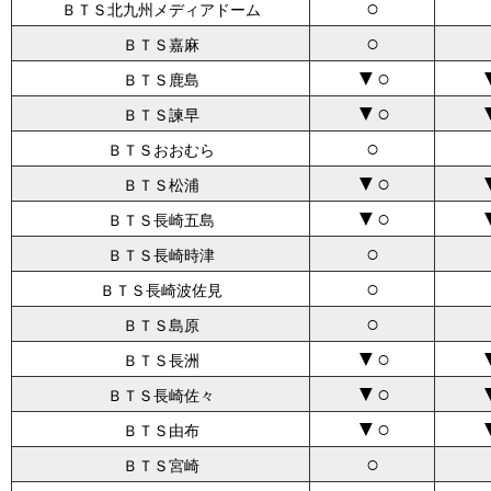
○
ＢＴＳ北九州メディアドーム
○
ＢＴＳ嘉麻
▼○
ＢＴＳ鹿島
▼○
ＢＴＳ諫早
○
ＢＴＳおおむら
▼○
ＢＴＳ松浦
▼○
ＢＴＳ長崎五島
○
ＢＴＳ長崎時津
○
ＢＴＳ長崎波佐見
○
ＢＴＳ島原
▼○
ＢＴＳ長洲
▼○
ＢＴＳ長崎佐々
▼○
ＢＴＳ由布
○
ＢＴＳ宮崎