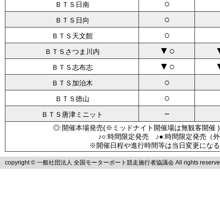
○
ＢＴＳ日南
○
ＢＴＳ日向
○
ＢＴＳ天文館
▼○
ＢＴＳさつま川内
▼○
ＢＴＳ志布志
○
ＢＴＳ加治木
○
ＢＴＳ徳山
－
ＢＴＳ唐津ミニット
◎:開催本場発売(※ミッドナイト開催場は無観客開催 )
♪○:時間限定発売 ♪●:時間限定発売（
※開催日程や進行時間等は当日変更になる
copyright © 一般社団法人 全国モーターボート競走施行者協議会 All rights reserve