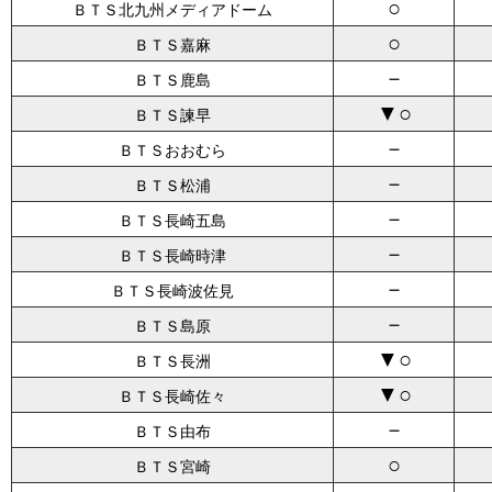
○
ＢＴＳ北九州メディアドーム
○
ＢＴＳ嘉麻
－
ＢＴＳ鹿島
▼○
ＢＴＳ諫早
－
ＢＴＳおおむら
－
ＢＴＳ松浦
－
ＢＴＳ長崎五島
－
ＢＴＳ長崎時津
－
ＢＴＳ長崎波佐見
－
ＢＴＳ島原
▼○
ＢＴＳ長洲
▼○
ＢＴＳ長崎佐々
－
ＢＴＳ由布
○
ＢＴＳ宮崎