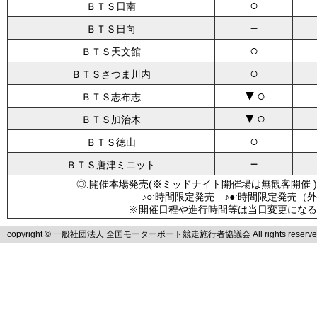
○
ＢＴＳ日南
－
ＢＴＳ日向
○
ＢＴＳ天文館
○
ＢＴＳさつま川内
▼○
ＢＴＳ志布志
▼○
ＢＴＳ加治木
○
ＢＴＳ徳山
－
ＢＴＳ唐津ミニット
◎:開催本場発売(※ミッドナイト開催場は無観客開催 )
♪○:時間限定発売 ♪●:時間限定発売（
※開催日程や進行時間等は当日変更になる
copyright © 一般社団法人 全国モーターボート競走施行者協議会 All rights reserve