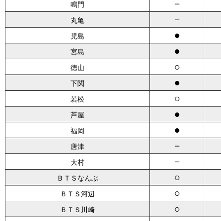
－
鳴門
－
丸亀
●
児島
●
宮島
○
徳山
●
下関
○
若松
●
芦屋
●
福岡
－
唐津
－
大村
○
ＢＴＳなんぶ
○
ＢＴＳ河辺
○
ＢＴＳ川崎