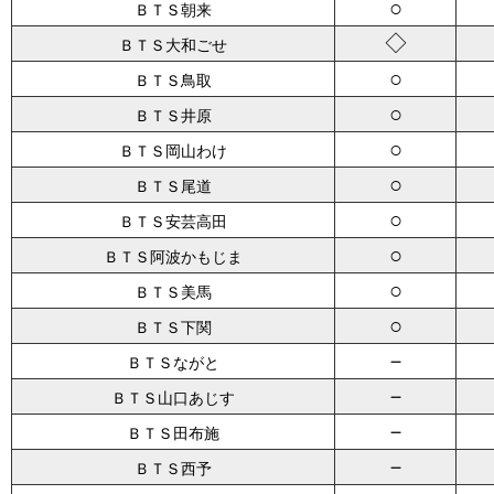
○
ＢＴＳ朝来
◇
ＢＴＳ大和ごせ
○
ＢＴＳ鳥取
○
ＢＴＳ井原
○
ＢＴＳ岡山わけ
○
ＢＴＳ尾道
○
ＢＴＳ安芸高田
○
ＢＴＳ阿波かもじま
○
ＢＴＳ美馬
○
ＢＴＳ下関
－
ＢＴＳながと
－
ＢＴＳ山口あじす
－
ＢＴＳ田布施
－
ＢＴＳ西予