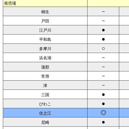
発売場
－
桐生
－
戸田
●
江戸川
●
平和島
○
多摩川
－
浜名湖
－
蒲郡
－
常滑
－
津
●
三国
●
びわこ
◎
住之江
●
尼崎