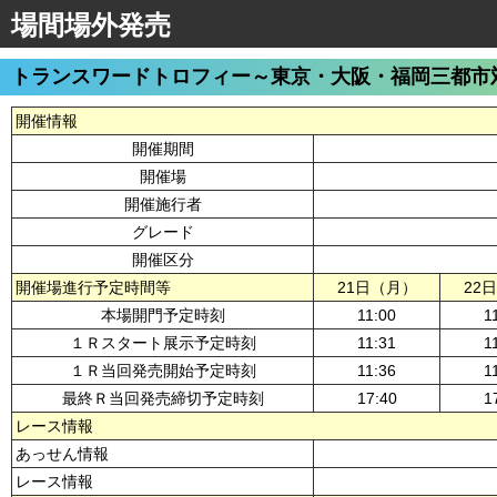
場間場外発売
トランスワードトロフィー～東京・大阪・福岡三都市
開催情報
開催期間
開催場
開催施行者
グレード
開催区分
開催場進行予定時間等
21日（月）
22
本場開門予定時刻
11:00
1
１Ｒスタート展示予定時刻
11:31
1
１Ｒ当回発売開始予定時刻
11:36
1
最終Ｒ当回発売締切予定時刻
17:40
1
レース情報
あっせん情報
レース情報