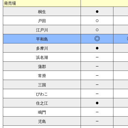
発売場
●
桐生
○
戸田
○
江戸川
◎
平和島
●
多摩川
－
浜名湖
－
蒲郡
－
常滑
－
三国
－
びわこ
●
住之江
－
鳴門
－
児島