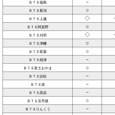
－
ＢＴＳ福島
○
ＢＴＳ新潟
◇
ＢＴＳ上越
○
ＢＴＳ阿賀野
◇
ＢＴＳ刈羽
○
ＢＴＳ津幡
○
ＢＴＳ双葉
－
ＢＴＳ焼津
○
ＢＴＳ富士おやま
－
ＢＴＳ浜松
－
ＢＴＳ栄
－
ＢＴＳ高浜
○
ＢＴＳ京丹後
－
ＢＴＳりんくう