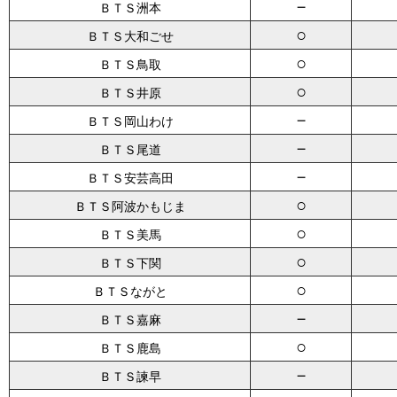
－
ＢＴＳ洲本
○
ＢＴＳ大和ごせ
○
ＢＴＳ鳥取
○
ＢＴＳ井原
－
ＢＴＳ岡山わけ
－
ＢＴＳ尾道
－
ＢＴＳ安芸高田
○
ＢＴＳ阿波かもじま
○
ＢＴＳ美馬
○
ＢＴＳ下関
○
ＢＴＳながと
－
ＢＴＳ嘉麻
○
ＢＴＳ鹿島
－
ＢＴＳ諫早