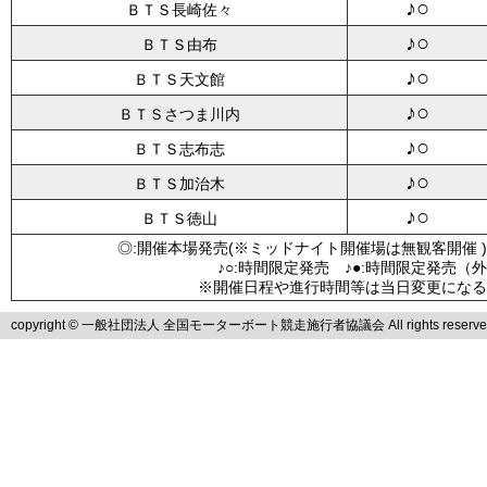
♪○
ＢＴＳ長崎佐々
♪○
ＢＴＳ由布
♪○
ＢＴＳ天文館
♪○
ＢＴＳさつま川内
♪○
ＢＴＳ志布志
♪○
ＢＴＳ加治木
♪○
ＢＴＳ徳山
◎:開催本場発売(※ミッドナイト開催場は無観客開催 )
♪○:時間限定発売 ♪●:時間限定発売（
※開催日程や進行時間等は当日変更になる
copyright © 一般社団法人 全国モーターボート競走施行者協議会 All rights reserve