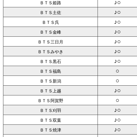
♪○
ＢＴＳ姫路
♪○
ＢＴＳ土佐
♪○
ＢＴＳ呉
♪○
ＢＴＳ金峰
♪○
ＢＴＳ三日月
♪○
ＢＴＳみやき
♪○
ＢＴＳ黒石
○
ＢＴＳ福島
○
ＢＴＳ新潟
♪○
ＢＴＳ上越
○
ＢＴＳ阿賀野
♪○
ＢＴＳ刈羽
♪○
ＢＴＳ双葉
♪○
ＢＴＳ焼津