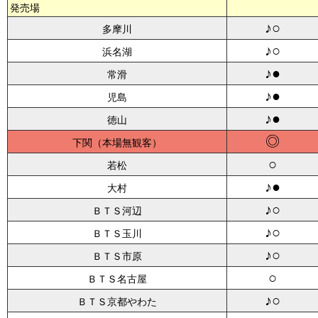
発売場
♪○
多摩川
♪○
浜名湖
♪●
常滑
♪●
児島
♪●
徳山
◎
下関
○
若松
♪●
大村
♪○
ＢＴＳ河辺
♪○
ＢＴＳ玉川
♪○
ＢＴＳ市原
○
ＢＴＳ名古屋
♪○
ＢＴＳ京都やわた