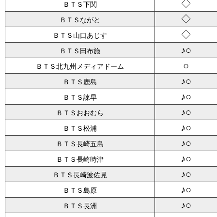
◇
ＢＴＳ下関
◇
ＢＴＳながと
◇
ＢＴＳ山口あじす
♪○
ＢＴＳ田布施
○
ＢＴＳ北九州メディアドーム
♪○
ＢＴＳ鹿島
♪○
ＢＴＳ諫早
♪○
ＢＴＳおおむら
♪○
ＢＴＳ松浦
♪○
ＢＴＳ長崎五島
♪○
ＢＴＳ長崎時津
♪○
ＢＴＳ長崎波佐見
♪○
ＢＴＳ島原
♪○
ＢＴＳ長洲