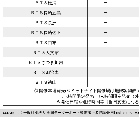
－
ＢＴＳ松浦
－
ＢＴＳ長崎五島
－
ＢＴＳ長洲
－
ＢＴＳ長崎佐々
－
ＢＴＳ由布
－
ＢＴＳ天文館
－
ＢＴＳさつま川内
－
ＢＴＳ加治木
－
ＢＴＳ徳山
◎:開催本場発売(※ミッドナイト開催場は無観客開催 )
♪○:時間限定発売 ♪●:時間限定発売（
※開催日程や進行時間等は当日変更になる
copyright © 一般社団法人 全国モーターボート競走施行者協議会 All rights reserve