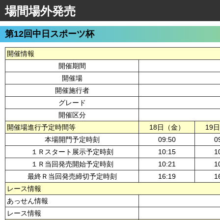
場間場外発売
第12回中日スポーツ杯
開催情報
開催期間
開催場
開催施行者
グレード
開催区分
開催場進行予定時間等
18日（金）
19
本場開門予定時刻
09:50
0
１Ｒスタート展示予定時刻
10:15
1
１Ｒ当回発売開始予定時刻
10:21
1
最終Ｒ当回発売締切予定時刻
16:19
1
レース情報
あっせん情報
レース情報