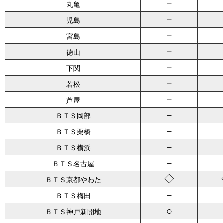
－
丸亀
－
児島
－
宮島
－
徳山
－
下関
－
若松
－
芦屋
－
ＢＴＳ岡部
－
ＢＴＳ栗橋
－
ＢＴＳ横浜
－
ＢＴＳ名古屋
◇
ＢＴＳ京都やわた
－
ＢＴＳ梅田
○
ＢＴＳ神戸新開地