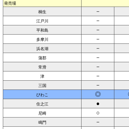
発売場
－
桐生
－
江戸川
－
平和島
－
多摩川
－
浜名湖
－
蒲郡
－
常滑
－
津
－
三国
◎
びわこ
●
住之江
○
尼崎
－
鳴門