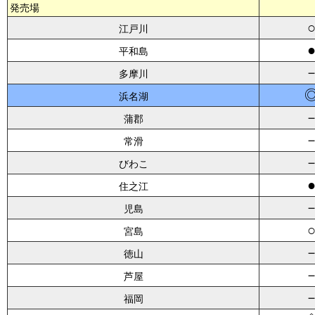
発売場
江戸川
平和島
多摩川
浜名湖
蒲郡
常滑
びわこ
住之江
児島
宮島
徳山
芦屋
福岡