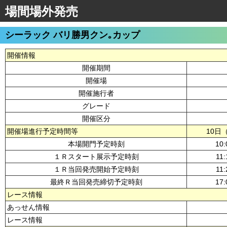
場間場外発売
シーラック バリ勝男クン｡カップ
開催情報
開催期間
開催場
開催施行者
グレード
開催区分
開催場進行予定時間等
10日
本場開門予定時刻
10:
１Ｒスタート展示予定時刻
11:
１Ｒ当回発売開始予定時刻
11:
最終Ｒ当回発売締切予定時刻
17:
レース情報
あっせん情報
レース情報