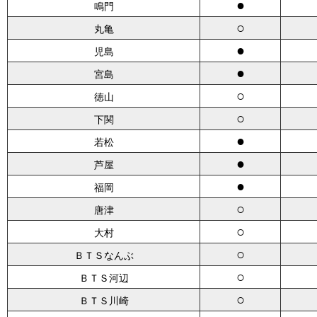
●
鳴門
○
丸亀
●
児島
●
宮島
○
徳山
○
下関
●
若松
●
芦屋
●
福岡
○
唐津
○
大村
○
ＢＴＳなんぶ
○
ＢＴＳ河辺
○
ＢＴＳ川崎