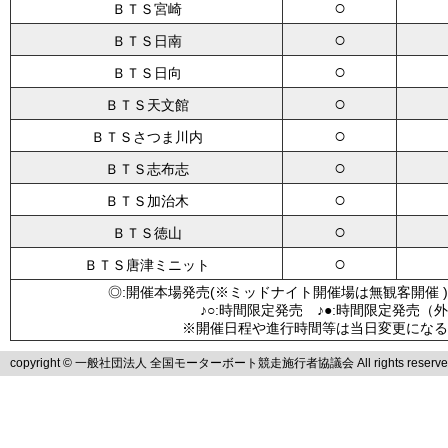
○
ＢＴＳ宮崎
○
ＢＴＳ日南
○
ＢＴＳ日向
○
ＢＴＳ天文館
○
ＢＴＳさつま川内
○
ＢＴＳ志布志
○
ＢＴＳ加治木
○
ＢＴＳ徳山
○
ＢＴＳ唐津ミニット
◎:開催本場発売(※ミッドナイト開催場は無観客開催 )
♪○:時間限定発売 ♪●:時間限定発売（
※開催日程や進行時間等は当日変更になる
copyright © 一般社団法人 全国モーターボート競走施行者協議会 All rights reserve