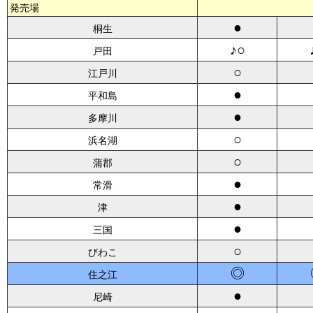
発売場
●
桐生
♪○
戸田
○
江戸川
●
平和島
●
多摩川
○
浜名湖
○
蒲郡
●
常滑
●
津
●
三国
○
びわこ
◎
住之江
●
尼崎