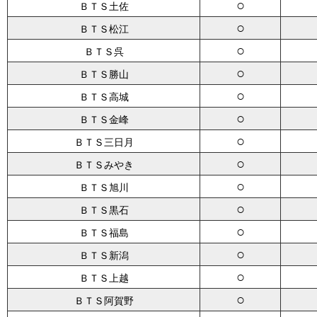
○
ＢＴＳ土佐
○
ＢＴＳ松江
○
ＢＴＳ呉
○
ＢＴＳ勝山
○
ＢＴＳ高城
○
ＢＴＳ金峰
○
ＢＴＳ三日月
○
ＢＴＳみやき
○
ＢＴＳ旭川
○
ＢＴＳ黒石
○
ＢＴＳ福島
○
ＢＴＳ新潟
○
ＢＴＳ上越
○
ＢＴＳ阿賀野