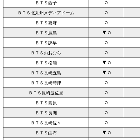
○
ＢＴＳ西予
○
ＢＴＳ北九州メディアドーム
○
ＢＴＳ嘉麻
▼○
ＢＴＳ鹿島
○
ＢＴＳ諫早
○
ＢＴＳおおむら
▼○
ＢＴＳ松浦
▼○
ＢＴＳ長崎五島
○
ＢＴＳ長崎時津
○
ＢＴＳ長崎波佐見
○
ＢＴＳ島原
○
ＢＴＳ長洲
○
ＢＴＳ長崎佐々
▼○
ＢＴＳ由布