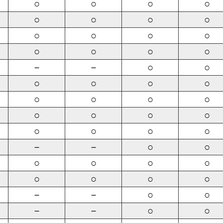
○
○
○
○
○
○
○
○
○
○
○
○
○
○
○
○
－
－
○
○
○
○
○
○
○
○
○
○
○
○
○
○
○
○
○
○
－
－
○
○
○
○
○
○
○
○
○
○
－
－
○
○
－
－
○
○