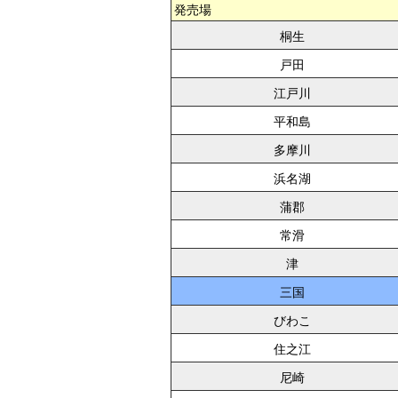
発売場
桐生
戸田
江戸川
平和島
多摩川
浜名湖
蒲郡
常滑
津
三国
びわこ
住之江
尼崎