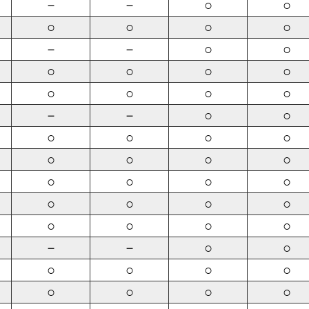
－
－
○
○
○
○
○
○
－
－
○
○
○
○
○
○
○
○
○
○
－
－
○
○
○
○
○
○
○
○
○
○
○
○
○
○
○
○
○
○
○
○
○
○
－
－
○
○
○
○
○
○
○
○
○
○