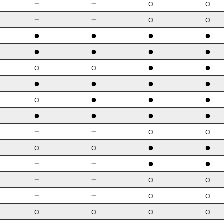
－
－
○
○
－
－
○
○
●
●
●
●
●
●
●
●
○
○
●
●
●
●
●
●
○
●
●
●
●
●
●
●
－
－
○
○
○
○
●
●
－
－
●
●
－
－
○
○
－
－
○
○
○
○
○
○