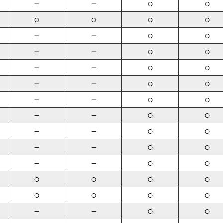
－
－
○
○
○
○
○
○
－
－
○
○
－
－
○
○
－
－
○
○
－
－
○
○
－
－
○
○
－
－
○
○
－
－
○
○
－
－
○
○
－
－
○
○
○
○
○
○
○
○
○
○
－
－
○
○