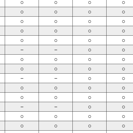
○
○
○
○
○
○
○
○
○
○
○
○
○
○
○
○
○
○
○
○
－
－
○
○
○
○
○
○
○
○
○
○
－
－
○
○
○
○
○
○
○
○
○
○
－
－
○
○
○
○
○
○
○
○
○
○