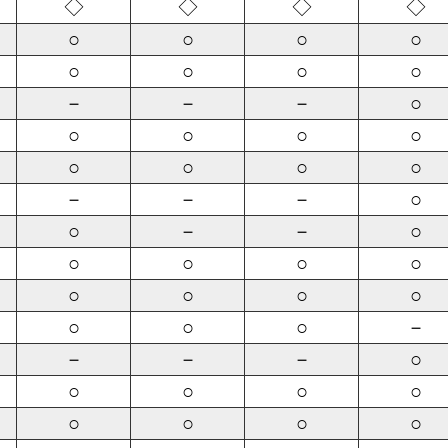
◇
◇
◇
◇
○
○
○
○
○
○
○
○
－
－
－
○
○
○
○
○
○
○
○
○
－
－
－
○
○
－
－
○
○
○
○
○
○
○
○
○
○
○
○
－
－
－
－
○
○
○
○
○
○
○
○
○