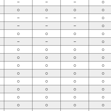
－
－
－
○
○
○
○
○
－
－
－
○
－
－
－
○
○
○
○
○
－
－
－
○
○
○
○
○
○
○
○
○
○
○
○
○
○
○
○
○
○
○
○
○
○
○
○
○
○
○
○
○
○
○
○
○