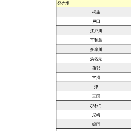
発売場
桐生
戸田
江戸川
平和島
多摩川
浜名湖
蒲郡
常滑
津
三国
びわこ
尼崎
鳴門