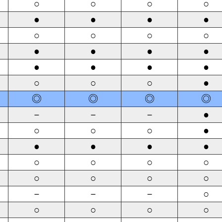
○
○
○
○
●
●
●
●
○
○
○
○
●
●
●
●
●
●
●
●
○
○
○
●
◎
◎
◎
◎
－
－
－
●
○
○
○
●
●
●
●
●
○
○
○
○
○
○
○
○
－
－
－
○
○
○
○
○