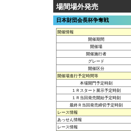
場間場外発売
日本財団会長杯争奪戦
開催情報
開催期間
開催場
開催施行者
グレード
開催区分
開催場進行予定時間等
本場開門予定時刻
１Ｒスタート展示予定時刻
１Ｒ当回発売開始予定時刻
最終Ｒ当回発売締切予定時刻
レース情報
あっせん情報
レース情報