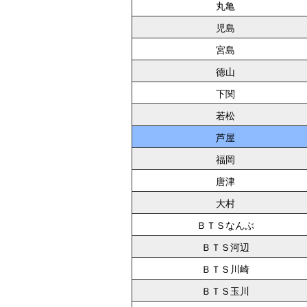
丸亀
児島
宮島
徳山
下関
若松
芦屋
福岡
唐津
大村
ＢＴＳなんぶ
ＢＴＳ河辺
ＢＴＳ川崎
ＢＴＳ玉川