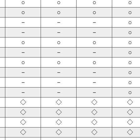
○
○
○
○
○
○
○
○
－
－
－
○
－
－
－
○
○
○
○
○
－
－
－
○
○
○
○
○
－
－
－
○
－
－
－
○
－
－
－
○
◇
◇
◇
◇
◇
◇
◇
◇
◇
◇
◇
◇
◇
◇
◇
◇