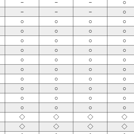
－
－
－
○
－
－
－
○
○
○
○
○
○
○
○
○
○
○
○
○
○
○
○
○
○
○
○
○
○
○
○
○
○
○
○
○
○
○
○
○
○
○
○
○
○
○
○
○
◇
◇
◇
◇
◇
◇
◇
◇