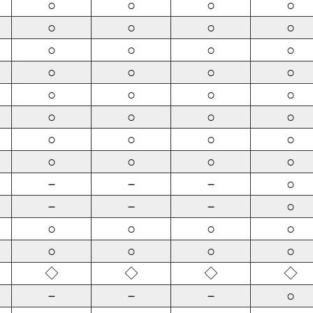
○
○
○
○
○
○
○
○
○
○
○
○
○
○
○
○
○
○
○
○
○
○
○
○
○
○
○
○
○
○
○
○
－
－
－
○
－
－
－
○
○
○
○
○
○
○
○
○
◇
◇
◇
◇
－
－
－
○