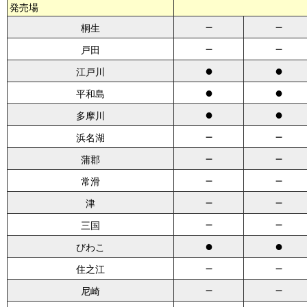
発売場
－
－
桐生
－
－
戸田
●
●
江戸川
●
●
平和島
●
●
多摩川
－
－
浜名湖
－
－
蒲郡
－
－
常滑
－
－
津
－
－
三国
●
●
びわこ
－
－
住之江
－
－
尼崎