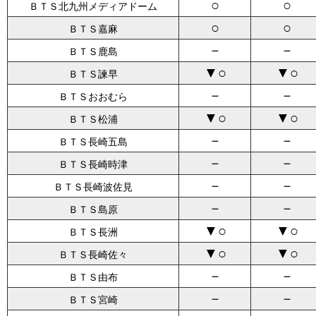
○
○
ＢＴＳ北九州メディアドーム
○
○
ＢＴＳ嘉麻
－
－
ＢＴＳ鹿島
▼○
▼○
ＢＴＳ諫早
－
－
ＢＴＳおおむら
▼○
▼○
ＢＴＳ松浦
－
－
ＢＴＳ長崎五島
－
－
ＢＴＳ長崎時津
－
－
ＢＴＳ長崎波佐見
－
－
ＢＴＳ島原
▼○
▼○
ＢＴＳ長洲
▼○
▼○
ＢＴＳ長崎佐々
－
－
ＢＴＳ由布
－
－
ＢＴＳ宮崎