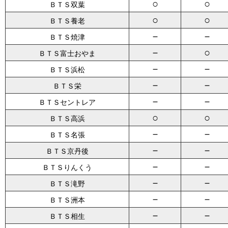
○
○
ＢＴＳ双葉
○
○
ＢＴＳ養老
－
－
ＢＴＳ焼津
－
○
ＢＴＳ富士おやま
－
－
ＢＴＳ浜松
－
－
ＢＴＳ栄
－
－
ＢＴＳセントレア
○
○
ＢＴＳ高浜
－
－
ＢＴＳ名張
－
－
ＢＴＳ京丹後
－
－
ＢＴＳりんくう
－
－
ＢＴＳ滝野
－
－
ＢＴＳ洲本
－
－
ＢＴＳ相生