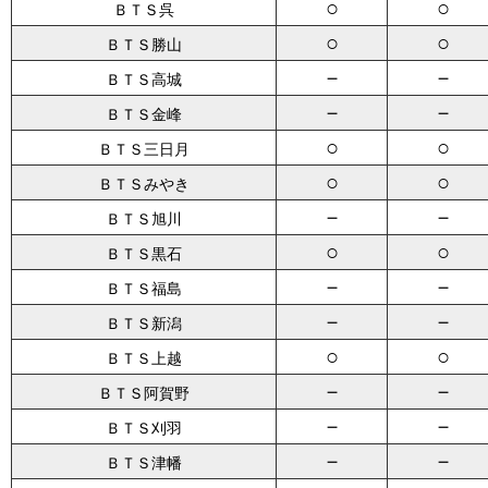
○
○
ＢＴＳ呉
○
○
ＢＴＳ勝山
－
－
ＢＴＳ高城
－
－
ＢＴＳ金峰
○
○
ＢＴＳ三日月
○
○
ＢＴＳみやき
－
－
ＢＴＳ旭川
○
○
ＢＴＳ黒石
－
－
ＢＴＳ福島
－
－
ＢＴＳ新潟
○
○
ＢＴＳ上越
－
－
ＢＴＳ阿賀野
－
－
ＢＴＳ刈羽
－
－
ＢＴＳ津幡