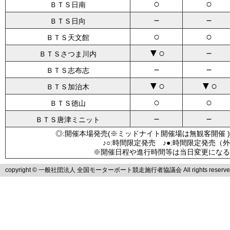
○
○
ＢＴＳ日南
－
－
ＢＴＳ日向
○
○
ＢＴＳ天文館
▼○
－
ＢＴＳさつま川内
－
－
ＢＴＳ志布志
▼○
▼○
ＢＴＳ加治木
○
○
ＢＴＳ徳山
－
－
ＢＴＳ唐津ミニット
◎:開催本場発売(※ミッドナイト開催場は無観客開催 )
♪○:時間限定発売 ♪●:時間限定発売（
※開催日程や進行時間等は当日変更になる
copyright © 一般社団法人 全国モーターボート競走施行者協議会 All rights reserve