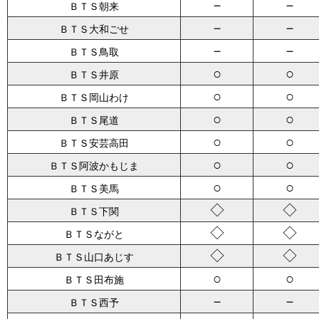
－
－
ＢＴＳ朝来
－
－
ＢＴＳ大和ごせ
－
－
ＢＴＳ鳥取
○
○
ＢＴＳ井原
○
○
ＢＴＳ岡山わけ
○
○
ＢＴＳ尾道
○
○
ＢＴＳ安芸高田
○
○
ＢＴＳ阿波かもじま
○
○
ＢＴＳ美馬
◇
◇
ＢＴＳ下関
◇
◇
ＢＴＳながと
◇
◇
ＢＴＳ山口あじす
○
○
ＢＴＳ田布施
－
－
ＢＴＳ西予