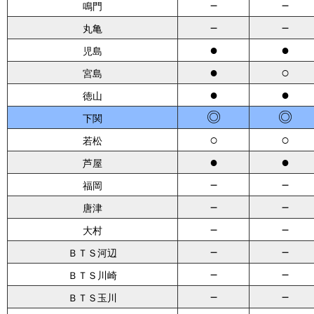
－
－
鳴門
－
－
丸亀
●
●
児島
●
○
宮島
●
●
徳山
◎
◎
下関
○
○
若松
●
●
芦屋
－
－
福岡
－
－
唐津
－
－
大村
－
－
ＢＴＳ河辺
－
－
ＢＴＳ川崎
－
－
ＢＴＳ玉川