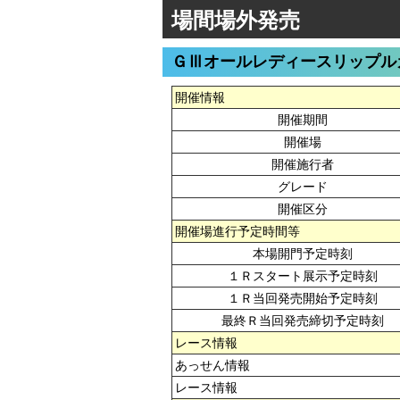
場間場外発売
ＧⅢオールレディースリップル
開催情報
開催期間
開催場
開催施行者
グレード
開催区分
開催場進行予定時間等
本場開門予定時刻
１Ｒスタート展示予定時刻
１Ｒ当回発売開始予定時刻
最終Ｒ当回発売締切予定時刻
レース情報
あっせん情報
レース情報