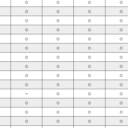
○
○
○
○
○
○
○
○
○
○
○
○
○
○
○
○
○
○
○
○
○
○
○
○
○
○
○
○
○
○
○
○
○
○
○
○
○
○
○
○
－
○
○
○
○
○
○
○
○
○
○
○
○
○
○
○