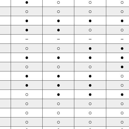
●
○
○
○
○
○
○
○
●
●
●
●
●
●
○
○
－
－
－
－
○
○
●
●
●
●
●
●
○
○
○
●
●
●
●
○
●
●
●
○
○
●
●
●
○
○
○
○
○
○
○
○
○
○
○
○