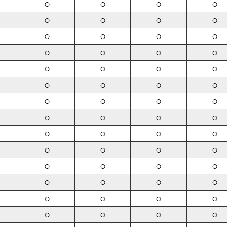
○
○
○
○
○
○
○
○
○
○
○
○
○
○
○
○
○
○
○
○
○
○
○
○
○
○
○
○
○
○
○
○
○
○
○
○
○
○
○
○
○
○
○
○
○
○
○
○
○
○
○
○
○
○
○
○