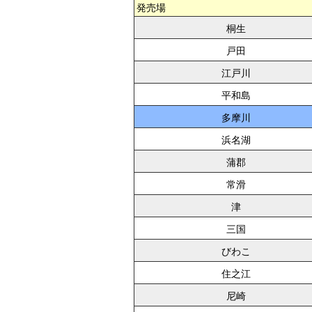
発売場
桐生
戸田
江戸川
平和島
多摩川
浜名湖
蒲郡
常滑
津
三国
びわこ
住之江
尼崎