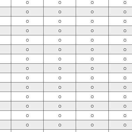
○
○
○
○
○
○
○
○
○
○
○
○
○
○
○
○
○
○
○
○
○
○
○
○
○
○
○
○
○
○
○
○
○
○
○
○
○
○
○
○
○
○
○
○
○
○
○
○
○
○
○
○
○
○
○
○