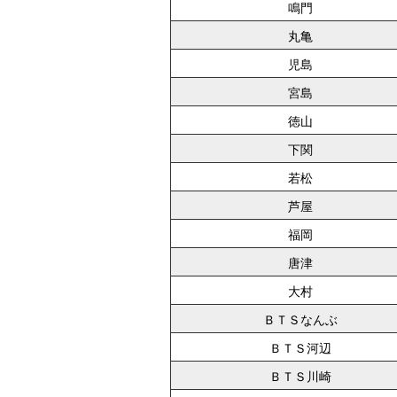
鳴門
丸亀
児島
宮島
徳山
下関
若松
芦屋
福岡
唐津
大村
ＢＴＳなんぶ
ＢＴＳ河辺
ＢＴＳ川崎