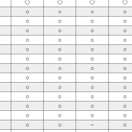
◇
◇
◇
◇
○
○
○
○
○
○
○
○
○
○
○
○
○
○
○
○
○
○
○
○
○
○
○
○
○
○
○
○
○
○
○
○
○
○
○
○
○
○
○
○
○
○
○
○
○
○
○
○
○
○
－
○