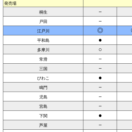
発売場
－
桐生
－
戸田
◎
江戸川
●
平和島
○
多摩川
－
常滑
－
三国
●
びわこ
－
鳴門
－
児島
－
宮島
●
下関
－
芦屋