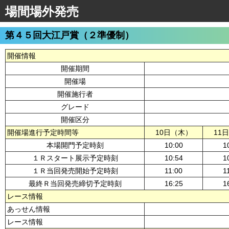
場間場外発売
第４５回大江戸賞（２準優制）
開催情報
開催期間
開催場
開催施行者
グレード
開催区分
開催場進行予定時間等
10日（木）
11
本場開門予定時刻
10:00
1
１Ｒスタート展示予定時刻
10:54
1
１Ｒ当回発売開始予定時刻
11:00
1
最終Ｒ当回発売締切予定時刻
16:25
1
レース情報
あっせん情報
レース情報