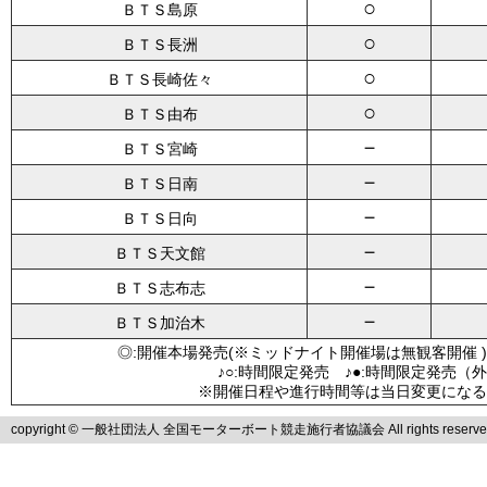
○
ＢＴＳ島原
○
ＢＴＳ長洲
○
ＢＴＳ長崎佐々
○
ＢＴＳ由布
－
ＢＴＳ宮崎
－
ＢＴＳ日南
－
ＢＴＳ日向
－
ＢＴＳ天文館
－
ＢＴＳ志布志
－
ＢＴＳ加治木
◎:開催本場発売(※ミッドナイト開催場は無観客開催 )
♪○:時間限定発売 ♪●:時間限定発売（
※開催日程や進行時間等は当日変更になる
copyright © 一般社団法人 全国モーターボート競走施行者協議会 All rights reserve