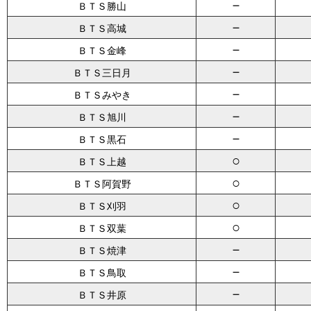
－
ＢＴＳ勝山
－
ＢＴＳ高城
－
ＢＴＳ金峰
－
ＢＴＳ三日月
－
ＢＴＳみやき
－
ＢＴＳ旭川
－
ＢＴＳ黒石
○
ＢＴＳ上越
○
ＢＴＳ阿賀野
○
ＢＴＳ刈羽
○
ＢＴＳ双葉
－
ＢＴＳ焼津
－
ＢＴＳ鳥取
－
ＢＴＳ井原