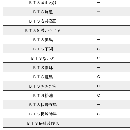
－
ＢＴＳ岡山わけ
－
ＢＴＳ尾道
－
ＢＴＳ安芸高田
－
ＢＴＳ阿波かもじま
－
ＢＴＳ美馬
○
ＢＴＳ下関
○
ＢＴＳながと
－
ＢＴＳ嘉麻
○
ＢＴＳ鹿島
○
ＢＴＳおおむら
○
ＢＴＳ松浦
－
ＢＴＳ長崎五島
○
ＢＴＳ長崎時津
－
ＢＴＳ長崎波佐見