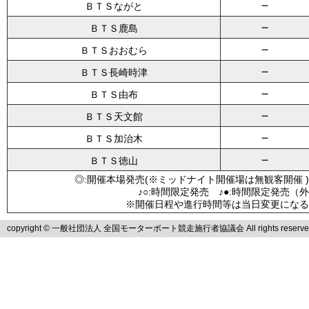
－
ＢＴＳながと
－
ＢＴＳ鹿島
－
ＢＴＳおおむら
－
ＢＴＳ長崎時津
－
ＢＴＳ由布
－
ＢＴＳ天文館
－
ＢＴＳ加治木
－
ＢＴＳ徳山
◎:開催本場発売(※ミッドナイト開催場は無観客開催 )
♪○:時間限定発売 ♪●:時間限定発売（
※開催日程や進行時間等は当日変更になる
copyright © 一般社団法人 全国モーターボート競走施行者協議会 All rights reserve