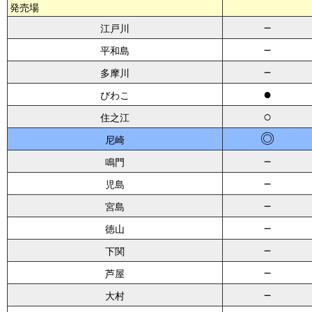
発売場
－
江戸川
－
平和島
－
多摩川
●
びわこ
○
住之江
◎
尼崎
－
鳴門
－
児島
－
宮島
－
徳山
－
下関
－
芦屋
－
大村