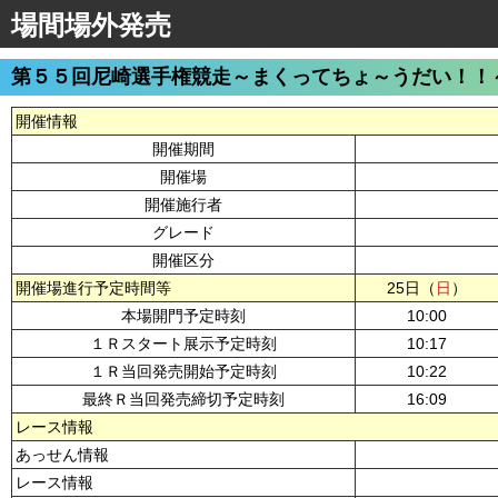
場間場外発売
第５５回尼崎選手権競走～まくってちょ～うだい！！
開催情報
開催期間
開催場
開催施行者
グレード
開催区分
開催場進行予定時間等
25日（
日
）
本場開門予定時刻
10:00
１Ｒスタート展示予定時刻
10:17
１Ｒ当回発売開始予定時刻
10:22
最終Ｒ当回発売締切予定時刻
16:09
レース情報
あっせん情報
レース情報