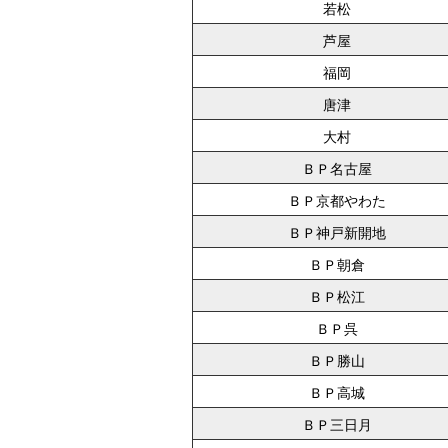
若松
芦屋
福岡
唐津
大村
ＢＰ名古屋
ＢＰ京都やわた
ＢＰ神戸新開地
ＢＰ朝倉
ＢＰ松江
ＢＰ呉
ＢＰ勝山
ＢＰ高城
ＢＰ三日月