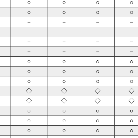
○
○
○
○
○
○
○
○
－
－
－
－
－
－
－
－
－
－
－
－
－
－
－
－
○
○
○
○
○
○
○
○
○
○
○
○
◇
◇
◇
◇
◇
◇
◇
◇
○
○
○
○
○
○
○
○
○
○
○
○