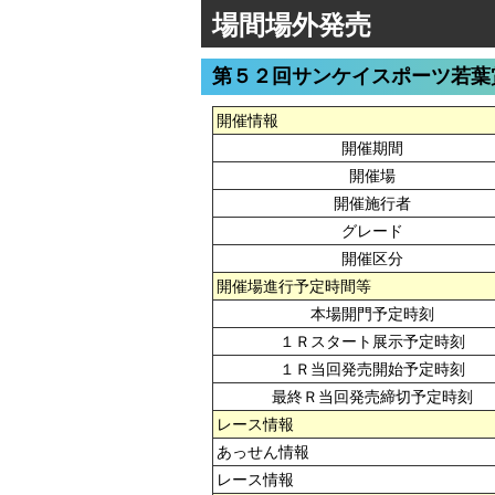
場間場外発売
第５２回サンケイスポーツ若葉
開催情報
開催期間
開催場
開催施行者
グレード
開催区分
開催場進行予定時間等
本場開門予定時刻
１Ｒスタート展示予定時刻
１Ｒ当回発売開始予定時刻
最終Ｒ当回発売締切予定時刻
レース情報
あっせん情報
レース情報