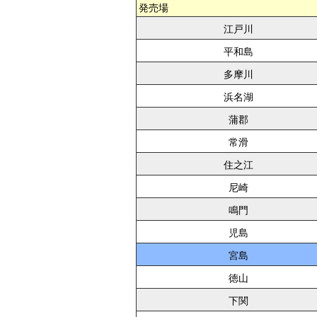
発売場
江戸川
平和島
多摩川
浜名湖
蒲郡
常滑
住之江
尼崎
鳴門
児島
宮島
徳山
下関