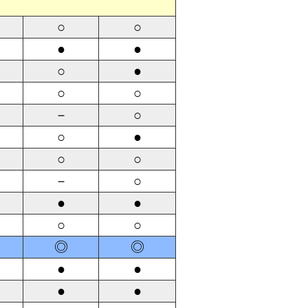
○
○
●
●
○
●
○
○
－
○
○
●
○
○
－
○
●
●
○
○
◎
◎
●
●
●
●