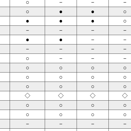
○
－
－
－
○
●
●
○
●
●
●
○
－
－
－
－
●
●
－
－
－
－
－
－
○
－
－
－
○
○
○
○
○
○
○
○
○
○
○
○
◇
◇
◇
◇
○
○
○
○
○
○
○
○
－
－
－
－