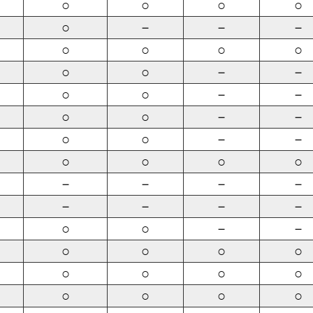
○
○
○
○
○
－
－
－
○
○
○
○
○
○
－
－
○
○
－
－
○
○
－
－
○
○
－
－
○
○
○
○
－
－
－
－
－
－
－
－
○
○
－
－
○
○
○
○
○
○
○
○
○
○
○
○