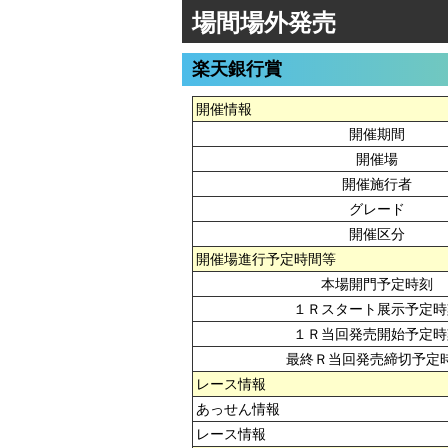
場間場外発売
楽天銀行賞
開催情報
開催期間
開催場
開催施行者
グレード
開催区分
開催場進行予定時間等
本場開門予定時刻
１Ｒスタート展示予定時
１Ｒ当回発売開始予定時
最終Ｒ当回発売締切予定
レース情報
あっせん情報
レース情報