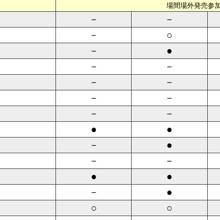
場間場外発売参
－
－
－
○
－
●
－
－
－
－
－
－
－
－
●
●
－
●
－
－
●
●
－
●
○
○