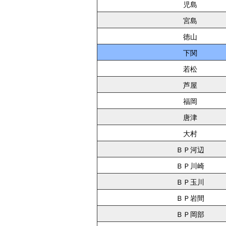
児島
宮島
徳山
下関
若松
芦屋
福岡
唐津
大村
ＢＰ河辺
ＢＰ川崎
ＢＰ玉川
ＢＰ岩間
ＢＰ岡部