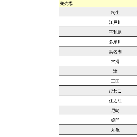
発売場
桐生
江戸川
平和島
多摩川
浜名湖
常滑
津
三国
びわこ
住之江
尼崎
鳴門
丸亀