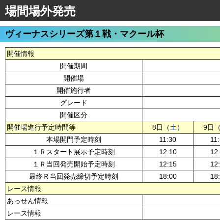
場間場外発売
ヴィーナスシリーズ第１戦・マクール杯
開催情報
開催期間
開催場
開催施行者
グレード
開催区分
開催場進行予定時間等
8日（
土
）
9日
本場開門予定時刻
11:30
11
１Ｒスタート展示予定時刻
12:10
12
１Ｒ当回発売開始予定時刻
12:15
12
最終Ｒ当回発売締切予定時刻
18:00
18
レース情報
あっせん情報
レース情報