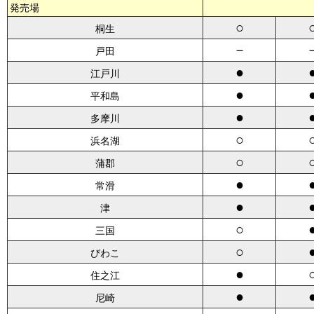
発売場
○
桐生
－
戸田
●
江戸川
●
平和島
●
多摩川
○
浜名湖
○
蒲郡
●
常滑
●
津
○
三国
○
びわこ
●
住之江
●
尼崎