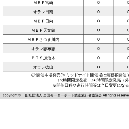
○
ＭＢＰ宮崎
○
オラレ日南
○
ＭＢＰ日向
○
ＭＢＰ天文館
○
ＭＢＰさつま川内
○
オラレ志布志
○
ＢＴＳ加治木
○
オラレ徳山
◎:開催本場発売(※ミッドナイト開催場は無観客開催 )
♪○:時間限定発売 ♪●:時間限定発売（
※開催日程や進行時間等は当日変更になる
copyright © 一般社団法人 全国モーターボート競走施行者協議会 All rights reserve