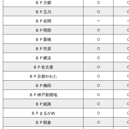
○
ＢＰ大郷
○
ＢＰ玉川
－
ＢＰ岩間
○
ＢＰ岡部
○
ＢＰ栗橋
○
ＢＰ市原
○
ＢＰ横浜
○
ＢＰ名古屋
○
ＢＰ京都やわた
○
ＢＰ梅田
○
ＢＰ神戸新開地
○
ＢＰ姫路
○
ＢＰまるがめ
○
ＢＰ朝倉