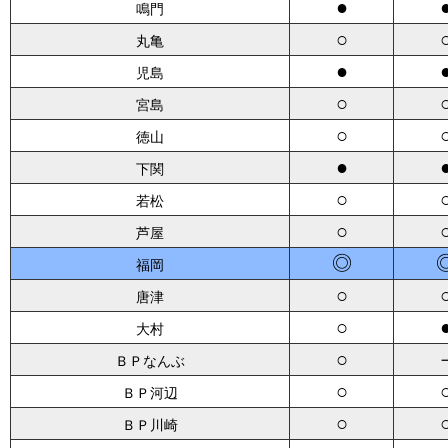
●
鳴門
○
丸亀
●
児島
○
宮島
○
徳山
●
下関
○
若松
○
芦屋
◎
福岡
○
唐津
○
大村
○
ＢＰなんぶ
○
ＢＰ河辺
○
ＢＰ川崎