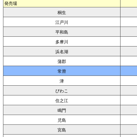
発売場
桐生
江戸川
平和島
多摩川
浜名湖
蒲郡
常滑
津
びわこ
住之江
鳴門
児島
宮島