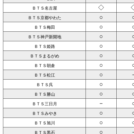
◇
ＢＴＳ名古屋
○
ＢＴＳ京都やわた
○
ＢＴＳ梅田
○
ＢＴＳ神戸新開地
○
ＢＴＳ姫路
○
ＢＴＳまるがめ
○
ＢＴＳ朝倉
○
ＢＴＳ松江
○
ＢＴＳ呉
○
ＢＴＳ勝山
－
ＢＴＳ三日月
○
ＢＴＳみやき
○
ＢＴＳ旭川
○
ＢＴＳ黒石