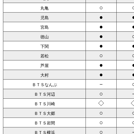
○
丸亀
●
児島
●
宮島
●
徳山
●
下関
○
若松
●
芦屋
●
大村
－
ＢＴＳなんぶ
○
ＢＴＳ河辺
◇
ＢＴＳ川崎
○
ＢＴＳ大郷
○
ＢＴＳ岩間
○
ＢＴＳ横浜