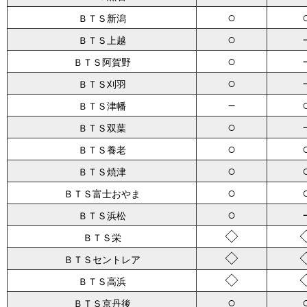
○
ＢＴＳ新潟
○
ＢＴＳ上越
○
ＢＴＳ阿賀野
○
ＢＴＳ刈羽
－
ＢＴＳ津幡
○
ＢＴＳ双葉
○
ＢＴＳ養老
○
ＢＴＳ焼津
○
ＢＴＳ富士おやま
○
ＢＴＳ浜松
◇
ＢＴＳ栄
◇
ＢＴＳセントレア
◇
ＢＴＳ高浜
○
ＢＴＳ京丹後