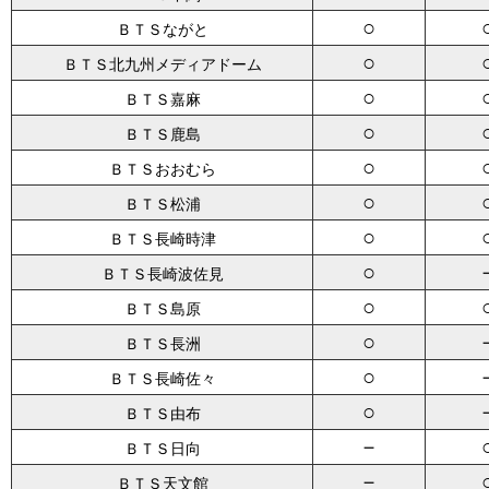
○
ＢＴＳながと
○
ＢＴＳ北九州メディアドーム
○
ＢＴＳ嘉麻
○
ＢＴＳ鹿島
○
ＢＴＳおおむら
○
ＢＴＳ松浦
○
ＢＴＳ長崎時津
○
ＢＴＳ長崎波佐見
○
ＢＴＳ島原
○
ＢＴＳ長洲
○
ＢＴＳ長崎佐々
○
ＢＴＳ由布
－
ＢＴＳ日向
－
ＢＴＳ天文館