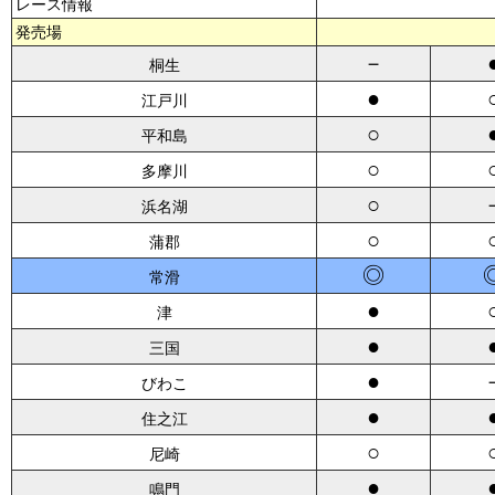
レース情報
発売場
－
桐生
●
江戸川
○
平和島
○
多摩川
○
浜名湖
○
蒲郡
◎
常滑
●
津
●
三国
●
びわこ
●
住之江
○
尼崎
●
鳴門