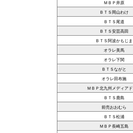
ＭＢＰ井原
ＢＴＳ岡山わけ
ＢＴＳ尾道
ＢＴＳ安芸高田
ＢＴＳ阿波かもじま
オラレ美馬
オラレ下関
ＢＴＳながと
オラレ田布施
ＭＢＰ北九州メディアド
ＢＴＳ鹿島
前売おおむら
ＢＴＳ松浦
ＭＢＰ長崎五島