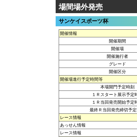
場間場外発売
サンケイスポーツ杯
開催情報
開催期間
開催場
開催施行者
グレード
開催区分
開催場進行予定時間等
本場開門予定時刻
１Ｒスタート展示予定
１Ｒ当回発売開始予定
最終Ｒ当回発売締切予定
レース情報
あっせん情報
レース情報