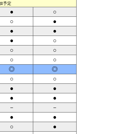
加予定
●
○
○
●
●
●
●
○
○
○
○
○
◎
◎
○
○
●
●
●
●
－
－
●
●
○
●