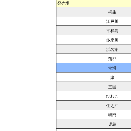
発売場
桐生
江戸川
平和島
多摩川
浜名湖
蒲郡
常滑
津
三国
びわこ
住之江
鳴門
児島