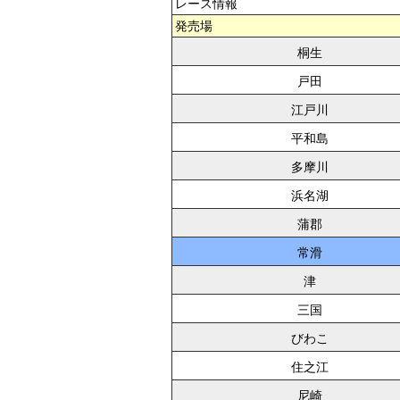
レース情報
発売場
桐生
戸田
江戸川
平和島
多摩川
浜名湖
蒲郡
常滑
津
三国
びわこ
住之江
尼崎