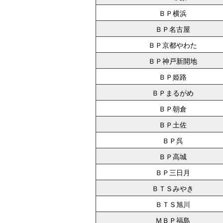
ＢＰ横浜
ＢＰ名古屋
ＢＰ京都やわた
ＢＰ神戸新開地
ＢＰ姫路
ＢＰまるがめ
ＢＰ朝倉
ＢＰ土佐
ＢＰ呉
ＢＰ高城
ＢＰ三日月
ＢＴＳみやき
ＢＴＳ旭川
ＭＢＰ福島