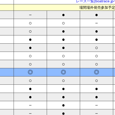
レース一覧(boatrace.jp
場間場外発売参加予
－
●
●
○
○
－
○
●
●
●
●
●
●
●
○
○
○
○
○
○
○
◎
◎
◎
○
○
○
●
●
●
●
●
●
－
●
－
－
●
－