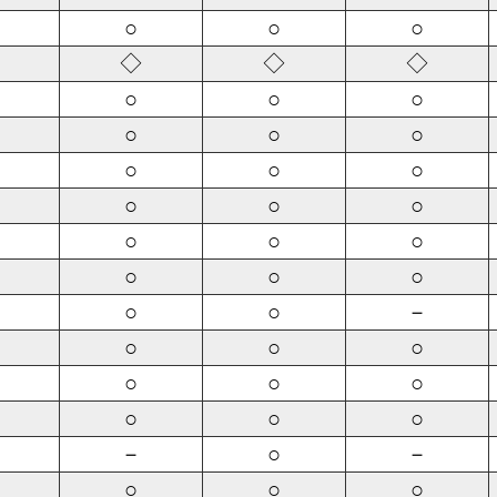
○
○
○
◇
◇
◇
○
○
○
○
○
○
○
○
○
○
○
○
○
○
○
○
○
○
○
○
－
○
○
○
○
○
○
○
○
○
－
○
－
○
○
○