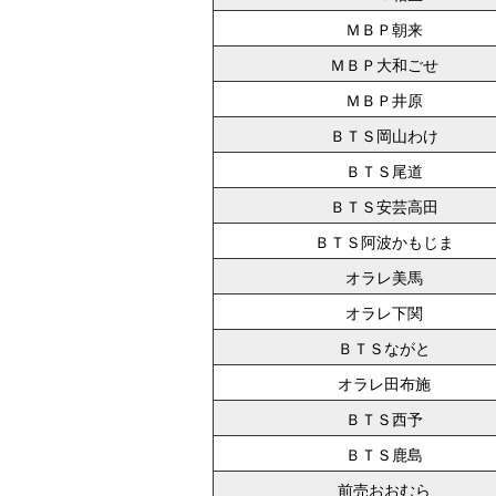
ＭＢＰ朝来
ＭＢＰ大和ごせ
ＭＢＰ井原
ＢＴＳ岡山わけ
ＢＴＳ尾道
ＢＴＳ安芸高田
ＢＴＳ阿波かもじま
オラレ美馬
オラレ下関
ＢＴＳながと
オラレ田布施
ＢＴＳ西予
ＢＴＳ鹿島
前売おおむら