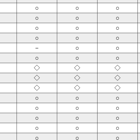
○
○
○
○
○
○
○
○
○
○
○
○
－
○
○
○
○
○
◇
◇
◇
◇
◇
◇
◇
◇
◇
○
○
○
○
○
○
○
○
○
○
○
○
○
○
○