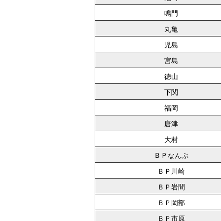
鳴門
丸亀
児島
宮島
徳山
下関
福岡
唐津
大村
ＢＰなんぶ
ＢＰ川崎
ＢＰ岩間
ＢＰ岡部
ＢＰ市原