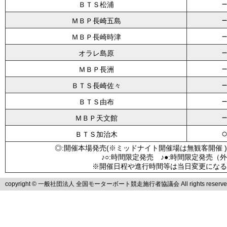
ＢＴＳ松浦
ＭＢＰ長崎五島
ＭＢＰ長崎時津
オラレ島原
ＭＢＰ長洲
ＢＴＳ長崎佐々
ＢＴＳ由布
ＭＢＰ天文館
ＢＴＳ加治木
◎:開催本場発売(※ミッドナイト開催場は無観客開催 )
♪○:時間限定発売 ♪●:時間限定発売（
※開催日程や進行時間等は当日変更になる
copyright © 一般社団法人 全国モーターボート競走施行者協議会 All rights reserve