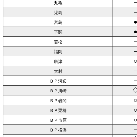
丸亀
児島
宮島
下関
若松
福岡
唐津
大村
ＢＰ河辺
ＢＰ川崎
ＢＰ岩間
ＢＰ栗橋
ＢＰ市原
ＢＰ横浜