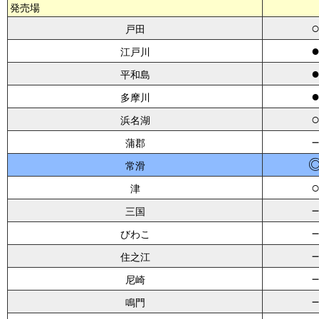
発売場
戸田
江戸川
平和島
多摩川
浜名湖
蒲郡
常滑
津
三国
びわこ
住之江
尼崎
鳴門