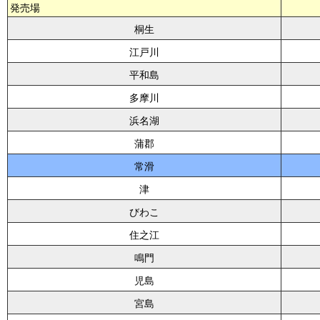
発売場
桐生
江戸川
平和島
多摩川
浜名湖
蒲郡
常滑
津
びわこ
住之江
鳴門
児島
宮島