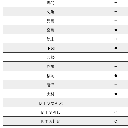
－
鳴門
－
丸亀
－
児島
●
宮島
○
徳山
●
下関
－
若松
－
芦屋
●
福岡
－
唐津
●
大村
－
ＢＴＳなんぶ
○
ＢＴＳ河辺
○
ＢＴＳ川崎