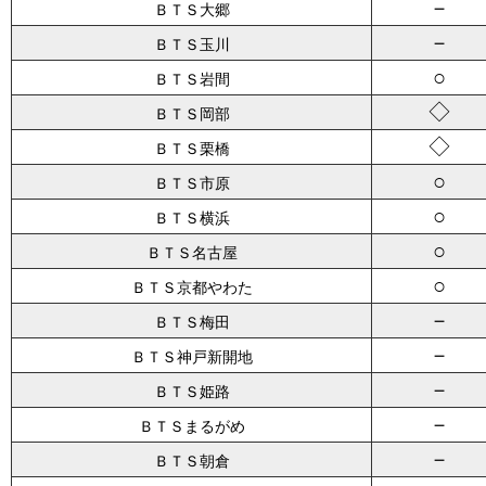
－
ＢＴＳ大郷
－
ＢＴＳ玉川
○
ＢＴＳ岩間
◇
ＢＴＳ岡部
◇
ＢＴＳ栗橋
○
ＢＴＳ市原
○
ＢＴＳ横浜
○
ＢＴＳ名古屋
○
ＢＴＳ京都やわた
－
ＢＴＳ梅田
－
ＢＴＳ神戸新開地
－
ＢＴＳ姫路
－
ＢＴＳまるがめ
－
ＢＴＳ朝倉