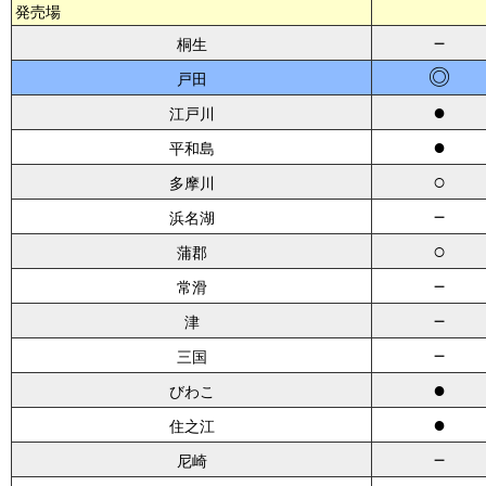
発売場
－
桐生
◎
戸田
●
江戸川
●
平和島
○
多摩川
－
浜名湖
○
蒲郡
－
常滑
－
津
－
三国
●
びわこ
●
住之江
－
尼崎