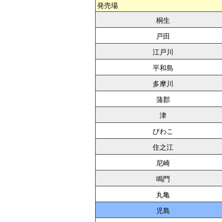
発売場
桐生
戸田
江戸川
平和島
多摩川
蒲郡
津
びわこ
住之江
尼崎
鳴門
丸亀
児島