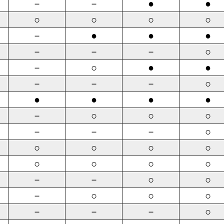
－
－
●
●
○
○
○
○
－
●
●
●
－
－
－
○
－
○
●
●
－
－
－
○
●
●
●
●
－
○
○
○
－
－
－
○
○
○
○
○
○
○
○
○
－
－
○
○
－
○
○
○
－
－
－
○