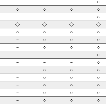
－
－
－
○
○
○
○
○
－
－
－
○
◇
◇
◇
◇
○
○
○
○
－
○
○
○
－
○
○
○
－
－
－
○
－
－
－
○
－
○
○
○
－
○
○
○
－
○
○
○
－
○
○
○
－
○
○
○