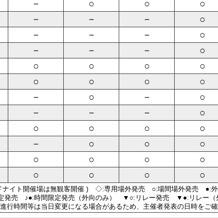
－
○
○
○
－
－
－
○
－
－
－
○
－
－
－
○
○
○
○
○
○
○
○
○
－
○
－
○
－
－
－
○
○
○
○
○
－
○
○
○
○
○
○
○
○
○
○
○
ドナイト開催場は無観客開催 ) ◇:専用場外発売 ○:場間場外発売 ●:
限定発売 ♪●:時間限定発売（外向のみ） ▼○:リレー発売 ▼●:リレー
進行時間等は当日変更になる場合があるため、主催者発表の日時をご確