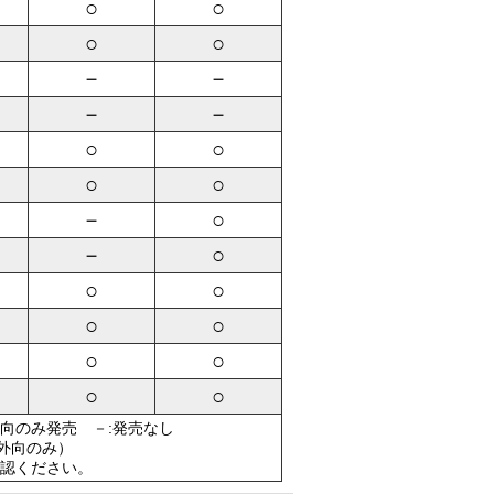
○
○
○
○
－
－
－
－
○
○
○
○
－
○
－
○
○
○
○
○
○
○
○
○
外向のみ発売 －:発売なし
（外向のみ）
認ください。