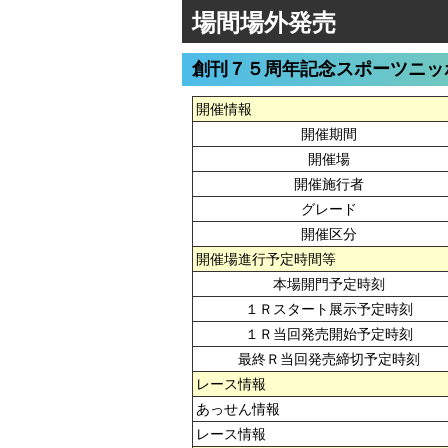
場間場外発売
創刊７５周年記念スポーツニッ
開催情報
開催期間
開催場
開催施行者
グレード
開催区分
開催場進行予定時間等
本場開門予定時刻
１Ｒスタート展示予定時刻
１Ｒ当回発売開始予定時刻
最終Ｒ当回発売締切予定時刻
レース情報
あっせん情報
レース情報