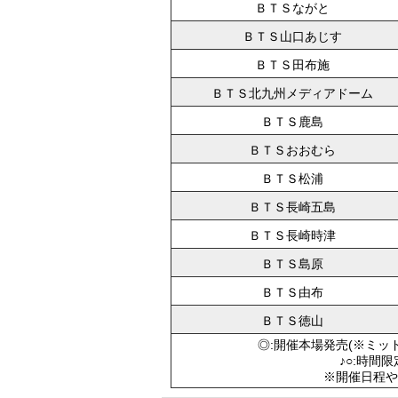
ＢＴＳながと
ＢＴＳ山口あじす
ＢＴＳ田布施
ＢＴＳ北九州メディアドーム
ＢＴＳ鹿島
ＢＴＳおおむら
ＢＴＳ松浦
ＢＴＳ長崎五島
ＢＴＳ長崎時津
ＢＴＳ島原
ＢＴＳ由布
ＢＴＳ徳山
◎:開催本場発売(※ミッ
♪○:時間
※開催日程や