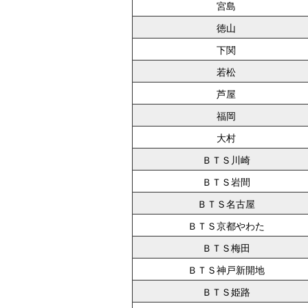
宮島
徳山
下関
若松
芦屋
福岡
大村
ＢＴＳ川崎
ＢＴＳ岩間
ＢＴＳ名古屋
ＢＴＳ京都やわた
ＢＴＳ梅田
ＢＴＳ神戸新開地
ＢＴＳ姫路