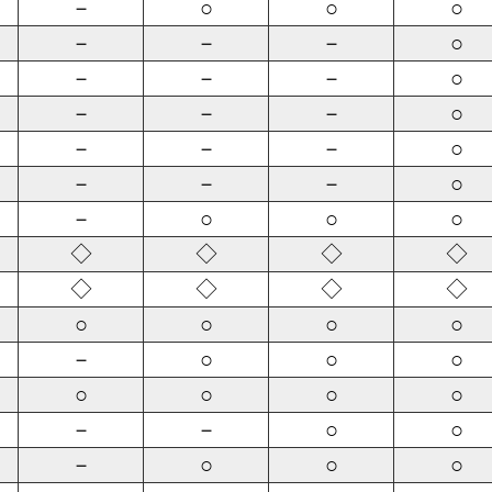
－
○
○
○
－
－
－
○
－
－
－
○
－
－
－
○
－
－
－
○
－
－
－
○
－
○
○
○
◇
◇
◇
◇
◇
◇
◇
◇
○
○
○
○
－
○
○
○
○
○
○
○
－
－
○
○
－
○
○
○