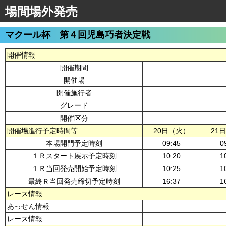
場間場外発売
マクール杯 第４回児島巧者決定戦
開催情報
開催期間
開催場
開催施行者
グレード
開催区分
開催場進行予定時間等
20日（火）
21
本場開門予定時刻
09:45
0
１Ｒスタート展示予定時刻
10:20
1
１Ｒ当回発売開始予定時刻
10:25
1
最終Ｒ当回発売締切予定時刻
16:37
1
レース情報
あっせん情報
レース情報