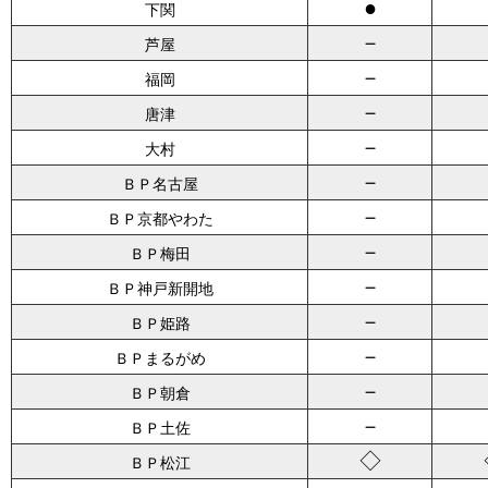
●
下関
－
芦屋
－
福岡
－
唐津
－
大村
－
ＢＰ名古屋
－
ＢＰ京都やわた
－
ＢＰ梅田
－
ＢＰ神戸新開地
－
ＢＰ姫路
－
ＢＰまるがめ
－
ＢＰ朝倉
－
ＢＰ土佐
◇
ＢＰ松江