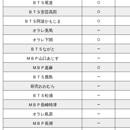
○
ＢＴＳ尾道
○
ＢＴＳ安芸高田
○
ＢＴＳ阿波かもじま
－
オラレ美馬
○
オラレ下関
－
ＢＴＳながと
－
ＭＢＰ山口あじす
○
ＭＢＰ嘉麻
－
ＢＴＳ鹿島
－
前売おおむら
－
ＢＴＳ松浦
－
ＭＢＰ長崎時津
－
オラレ島原
－
ＭＢＰ長洲