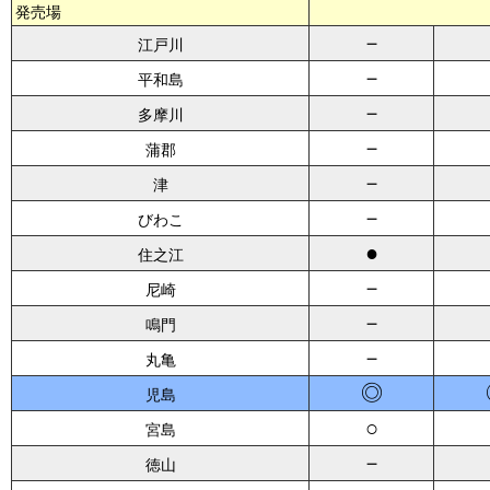
発売場
－
江戸川
－
平和島
－
多摩川
－
蒲郡
－
津
－
びわこ
●
住之江
－
尼崎
－
鳴門
－
丸亀
◎
児島
○
宮島
－
徳山