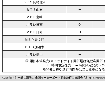
－
ＢＴＳ長崎佐々
－
ＢＴＳ由布
－
ＭＢＰ宮崎
○
オラレ日南
○
ＭＢＰ日向
－
ＭＢＰ天文館
－
ＢＴＳ加治木
－
オラレ徳山
◎:開催本場発売(※ミッドナイト開催場は無観客開催 )
♪○:時間限定発売 ♪●:時間限定発売（
※開催日程や進行時間等は当日変更になる
copyright © 一般社団法人 全国モーターボート競走施行者協議会 All rights reserve