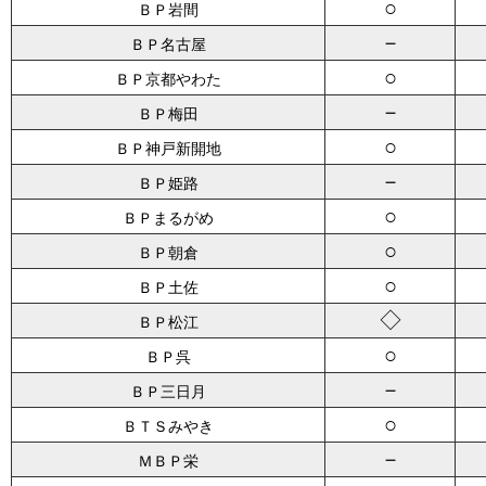
○
ＢＰ岩間
－
ＢＰ名古屋
○
ＢＰ京都やわた
－
ＢＰ梅田
○
ＢＰ神戸新開地
－
ＢＰ姫路
○
ＢＰまるがめ
○
ＢＰ朝倉
○
ＢＰ土佐
◇
ＢＰ松江
○
ＢＰ呉
－
ＢＰ三日月
○
ＢＴＳみやき
－
ＭＢＰ栄