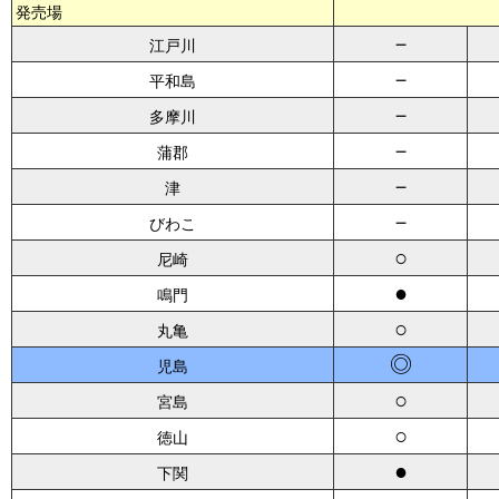
発売場
－
江戸川
－
平和島
－
多摩川
－
蒲郡
－
津
－
びわこ
○
尼崎
●
鳴門
○
丸亀
◎
児島
○
宮島
○
徳山
●
下関