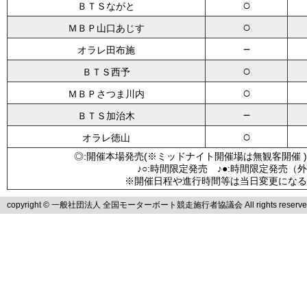
○
ＢＴＳながと
○
ＭＢＰ山口あじす
－
オラレ田布施
○
ＢＴＳ西予
○
ＭＢＰさつま川内
－
ＢＴＳ加治木
○
オラレ徳山
◎:開催本場発売(※ミッドナイト開催場は無観客開催 )
♪○:時間限定発売 ♪●:時間限定発売（
※開催日程や進行時間等は当日変更になる
copyright © 一般社団法人 全国モーターボート競走施行者協議会 All rights reserve