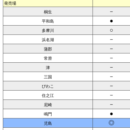
発売場
－
桐生
●
平和島
○
多摩川
－
浜名湖
－
蒲郡
－
常滑
－
津
－
三国
－
びわこ
－
住之江
－
尼崎
●
鳴門
◎
児島