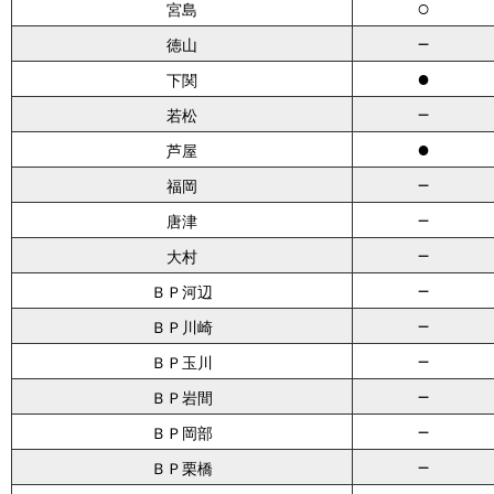
○
宮島
－
徳山
●
下関
－
若松
●
芦屋
－
福岡
－
唐津
－
大村
－
ＢＰ河辺
－
ＢＰ川崎
－
ＢＰ玉川
－
ＢＰ岩間
－
ＢＰ岡部
－
ＢＰ栗橋