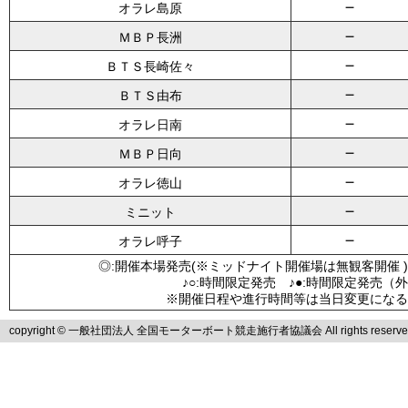
－
オラレ島原
－
ＭＢＰ長洲
－
ＢＴＳ長崎佐々
－
ＢＴＳ由布
－
オラレ日南
－
ＭＢＰ日向
－
オラレ徳山
－
ミニット
－
オラレ呼子
◎:開催本場発売(※ミッドナイト開催場は無観客開催 )
♪○:時間限定発売 ♪●:時間限定発売（
※開催日程や進行時間等は当日変更になる
copyright © 一般社団法人 全国モーターボート競走施行者協議会 All rights reserve