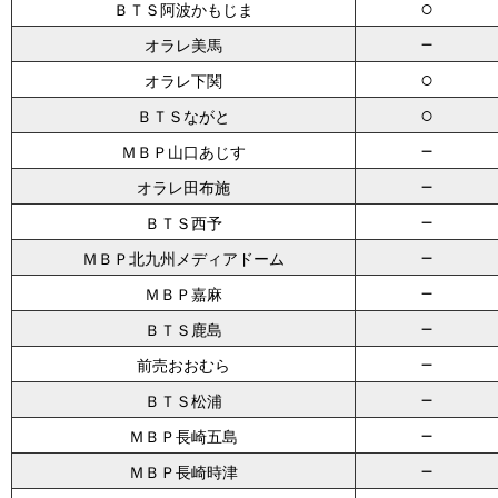
○
ＢＴＳ阿波かもじま
－
オラレ美馬
○
オラレ下関
○
ＢＴＳながと
－
ＭＢＰ山口あじす
－
オラレ田布施
－
ＢＴＳ西予
－
ＭＢＰ北九州メディアドーム
－
ＭＢＰ嘉麻
－
ＢＴＳ鹿島
－
前売おおむら
－
ＢＴＳ松浦
－
ＭＢＰ長崎五島
－
ＭＢＰ長崎時津