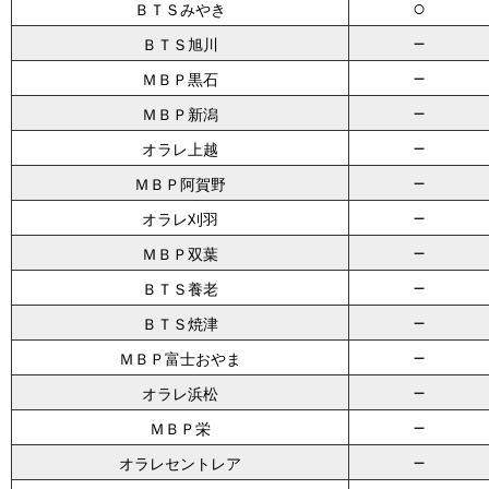
○
ＢＴＳみやき
－
ＢＴＳ旭川
－
ＭＢＰ黒石
－
ＭＢＰ新潟
－
オラレ上越
－
ＭＢＰ阿賀野
－
オラレ刈羽
－
ＭＢＰ双葉
－
ＢＴＳ養老
－
ＢＴＳ焼津
－
ＭＢＰ富士おやま
－
オラレ浜松
－
ＭＢＰ栄
－
オラレセントレア