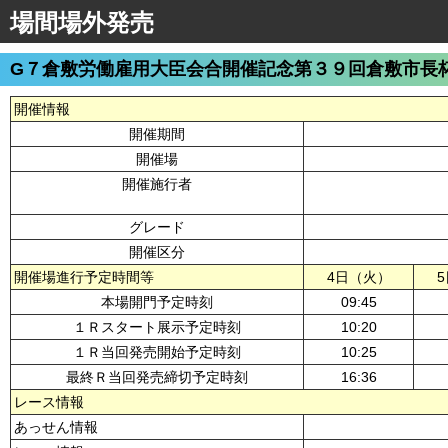
場間場外発売
G７倉敷労働雇用大臣会合開催記念第３９回倉敷市長
開催情報
開催期間
開催場
開催施行者
グレード
開催区分
開催場進行予定時間等
4日（火）
本場開門予定時刻
09:45
１Ｒスタート展示予定時刻
10:20
１Ｒ当回発売開始予定時刻
10:25
最終Ｒ当回発売締切予定時刻
16:36
レース情報
あっせん情報