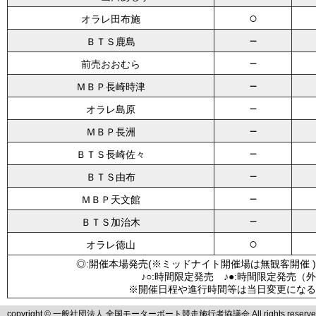
○
オラレ田布施
－
ＢＴＳ鹿島
－
前売おおむら
－
ＭＢＰ長崎時津
－
オラレ島原
－
ＭＢＰ長洲
－
ＢＴＳ長崎佐々
－
ＢＴＳ由布
－
ＭＢＰ天文館
－
ＢＴＳ加治木
○
オラレ徳山
◎:開催本場発売(※ミッドナイト開催場は無観客開催 )
♪○:時間限定発売 ♪●:時間限定発売（
※開催日程や進行時間等は当日変更になる
copyright © 一般社団法人 全国モーターボート競走施行者協議会 All rights reserve