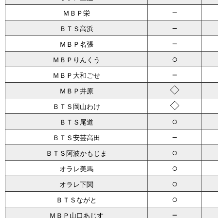
－
ＭＢＰ栄
－
ＢＴＳ高浜
－
ＭＢＰ名張
○
ＭＢＰりんくう
－
ＭＢＰ大和ごせ
◇
ＭＢＰ井原
◇
ＢＴＳ岡山わけ
○
ＢＴＳ尾道
－
ＢＴＳ安芸高田
○
ＢＴＳ阿波かもじま
○
オラレ美馬
○
オラレ下関
○
ＢＴＳながと
－
ＭＢＰ山口あじす