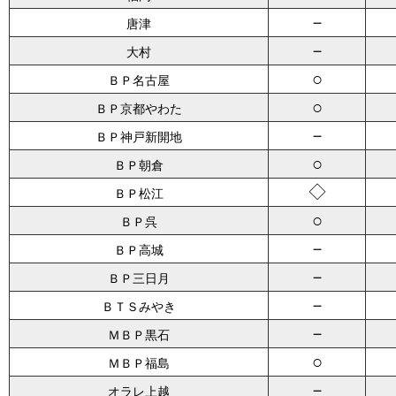
－
唐津
－
大村
○
ＢＰ名古屋
○
ＢＰ京都やわた
－
ＢＰ神戸新開地
○
ＢＰ朝倉
◇
ＢＰ松江
○
ＢＰ呉
－
ＢＰ高城
－
ＢＰ三日月
－
ＢＴＳみやき
－
ＭＢＰ黒石
○
ＭＢＰ福島
－
オラレ上越