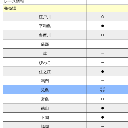
レース情報
発売場
○
江戸川
●
平和島
○
多摩川
－
蒲郡
－
津
－
びわこ
●
住之江
－
鳴門
◎
児島
○
宮島
●
徳山
●
下関
－
福岡