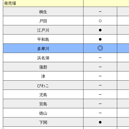
発売場
－
桐生
○
戸田
●
江戸川
●
平和島
◎
多摩川
－
浜名湖
－
蒲郡
－
津
－
びわこ
－
児島
－
宮島
－
徳山
●
下関