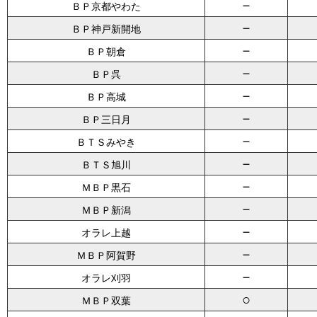
－
ＢＰ京都やわた
－
ＢＰ神戸新開地
－
ＢＰ朝倉
－
ＢＰ呉
－
ＢＰ高城
－
ＢＰ三日月
－
ＢＴＳみやき
－
ＢＴＳ旭川
－
ＭＢＰ黒石
－
ＭＢＰ新潟
－
オラレ上越
－
ＭＢＰ阿賀野
－
オラレ刈羽
○
ＭＢＰ双葉