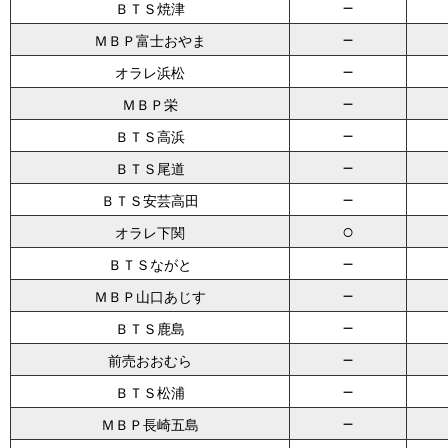
－
ＢＴＳ焼津
－
ＭＢＰ富士おやま
－
オラレ浜松
－
ＭＢＰ栄
－
ＢＴＳ高浜
－
ＢＴＳ尾道
－
ＢＴＳ安芸高田
○
オラレ下関
－
ＢＴＳながと
－
ＭＢＰ山口あじす
－
ＢＴＳ鹿島
－
前売おおむら
－
ＢＴＳ松浦
－
ＭＢＰ長崎五島