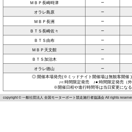
－
ＭＢＰ長崎時津
－
オラレ島原
－
ＭＢＰ長洲
－
ＢＴＳ長崎佐々
－
ＢＴＳ由布
－
ＭＢＰ天文館
－
ＢＴＳ加治木
－
オラレ徳山
◎:開催本場発売(※ミッドナイト開催場は無観客開催 )
♪○:時間限定発売 ♪●:時間限定発売（
※開催日程や進行時間等は当日変更になる
copyright © 一般社団法人 全国モーターボート競走施行者協議会 All rights reserve