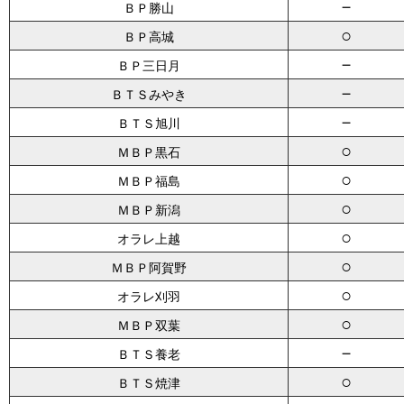
－
ＢＰ勝山
○
ＢＰ高城
－
ＢＰ三日月
－
ＢＴＳみやき
－
ＢＴＳ旭川
○
ＭＢＰ黒石
○
ＭＢＰ福島
○
ＭＢＰ新潟
○
オラレ上越
○
ＭＢＰ阿賀野
○
オラレ刈羽
○
ＭＢＰ双葉
－
ＢＴＳ養老
○
ＢＴＳ焼津