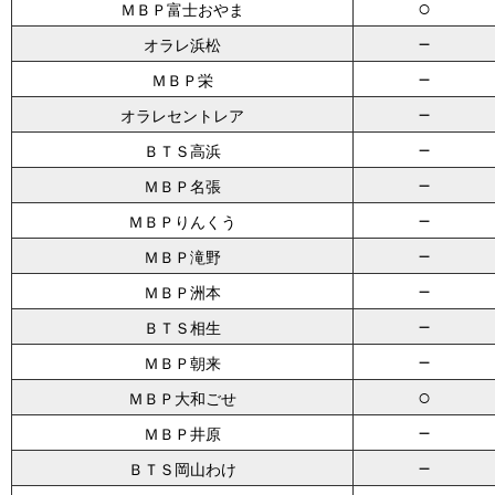
○
ＭＢＰ富士おやま
－
オラレ浜松
－
ＭＢＰ栄
－
オラレセントレア
－
ＢＴＳ高浜
－
ＭＢＰ名張
－
ＭＢＰりんくう
－
ＭＢＰ滝野
－
ＭＢＰ洲本
－
ＢＴＳ相生
－
ＭＢＰ朝来
○
ＭＢＰ大和ごせ
－
ＭＢＰ井原
－
ＢＴＳ岡山わけ