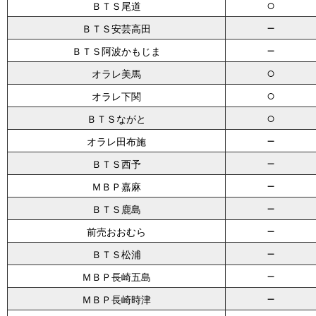
○
ＢＴＳ尾道
－
ＢＴＳ安芸高田
－
ＢＴＳ阿波かもじま
○
オラレ美馬
○
オラレ下関
○
ＢＴＳながと
－
オラレ田布施
－
ＢＴＳ西予
－
ＭＢＰ嘉麻
－
ＢＴＳ鹿島
－
前売おおむら
－
ＢＴＳ松浦
－
ＭＢＰ長崎五島
－
ＭＢＰ長崎時津