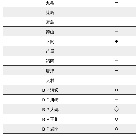
－
丸亀
－
児島
－
宮島
－
徳山
●
下関
－
芦屋
－
福岡
－
唐津
－
大村
○
ＢＰ河辺
－
ＢＰ川崎
◇
ＢＰ大郷
○
ＢＰ玉川
○
ＢＰ岩間