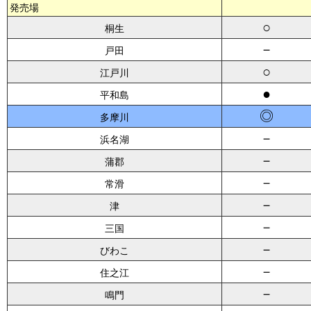
発売場
○
桐生
－
戸田
○
江戸川
●
平和島
◎
多摩川
－
浜名湖
－
蒲郡
－
常滑
－
津
－
三国
－
びわこ
－
住之江
－
鳴門